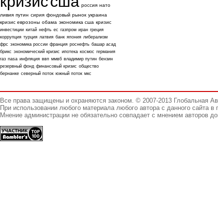
кризис
сша
россия
нато
ливия
путин
сирия
фондовый рынок
украина
кризис еврозоны
обама
экономика сша
кризис
инвестиции
китай
нефть
ес
газпром
иран
греция
коррупция
турция
латвия
банк
япония
либерализм
фрс
экономика россии
франция
роснефть
башар асад
брикс
экономический кризис
ипотека
космос
германия
газ
nasa
инфляция
ввп
ммвб
владимир путин
бензин
резервный фонд
финансовый кризис
общество
бернанке
северный поток
южный поток
мкс
Все права защищены и охраняются законом. © 2007-2013 Глобальная А
При использовании любого материала любого автора с данного сайта в 
Мнение администрации не обязательно совпадает с мнением авторов до