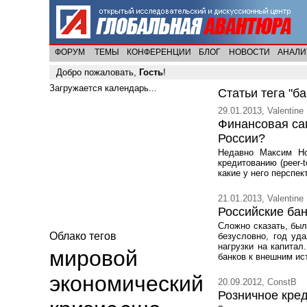
ФОРУМ
ТЕМЫ
КОНФЕРЕНЦИИ
БЛОГ
НОВОСТИ
АНАЛИ
Добро пожаловать,
Гость
!
Загружается календарь...
Статьи тега "ба
29.01.2013, Valentine
Финансовая сам
России?
Недавно Максим Ног
кредитованию (peer-
какие у него перспек
21.01.2013, Valentine
Российские бан
Сложно сказать, был
Облако тегов
безусловно, год уд
нагрузки на капита
мировой
банков к внешним ис
экономический
20.09.2012, ConstB
Розничное кред