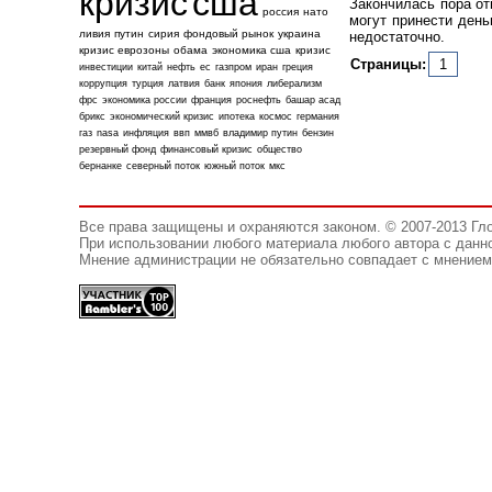
кризис
сша
Закончилась пора от
россия
нато
могут принести день
ливия
путин
сирия
фондовый рынок
украина
недостаточно.
кризис еврозоны
обама
экономика сша
кризис
Страницы:
1
инвестиции
китай
нефть
ес
газпром
иран
греция
коррупция
турция
латвия
банк
япония
либерализм
фрс
экономика россии
франция
роснефть
башар асад
брикс
экономический кризис
ипотека
космос
германия
газ
nasa
инфляция
ввп
ммвб
владимир путин
бензин
резервный фонд
финансовый кризис
общество
бернанке
северный поток
южный поток
мкс
Все права защищены и охраняются законом. © 2007-2013 Гл
При использовании любого материала любого автора с данно
Мнение администрации не обязательно совпадает с мнением 