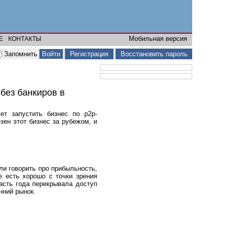
Мобильная версия
Е
КОНТАКТЫ
Запомнить
Регистрация
Восстановить пароль
без банкиров в
ет запустить бизнес по p2p-
езен этот бизнес за рубежом, и
ли говорить про прибыльность,
е есть хорошо с точки зрения
асть года перекрывала доступ
нний рынок.