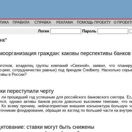
ТИКА
ПРАВИЛА
СПРАВКА
РЕКЛАМА
ПОМОЩЬ ПРОЕКТУ
О ПРОЕКТ
Логин
Пароль
нк"
оорганизация граждан: каковы перспективы банков 
отков, владелец группы компаний «Связной», заявил, что планиру
to-peer, сотрудничество равных) под брендом Credberry. Насколько серь
тивы в России?
ки переступили черту
 ли прошедший год успешным для российского банковского сектора. Ес
ался, однако активы банков росли довольно высокими темпами, что н
л. Ко всему прочему, неблагоприятная внешняя конъюнктура большую ч
точникам фондирования, обращая их взгляд по большей части на внутре
итование: ставки могут быть снижены