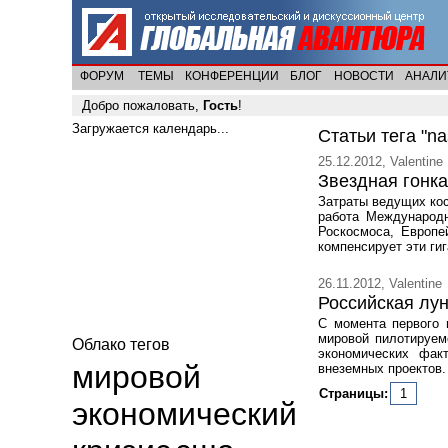
ФОРУМ
ТЕМЫ
КОНФЕРЕНЦИИ
БЛОГ
НОВОСТИ
АНАЛИ
Добро пожаловать,
Гость
!
Загружается календарь...
Статьи тега "na
25.12.2012, Valentine
Звездная гонка
Затраты ведущих ко
работа Международн
Роскосмоса, Европе
компенсирует эти ги
26.11.2012, Valentine
Российская лун
С момента первого 
мировой пилотируем
Облако тегов
экономических фак
мировой
внеземных проектов.
Страницы:
1
экономический