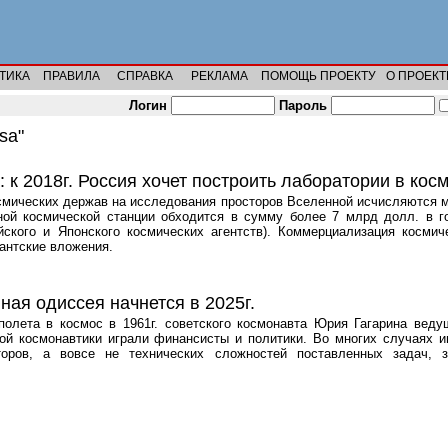
ТИКА
ПРАВИЛА
СПРАВКА
РЕКЛАМА
ПОМОЩЬ ПРОЕКТУ
О ПРОЕКТ
Логин
Пароль
sa"
: к 2018г. Россия хочет построить лаборатории в кос
смических держав на исследования просторов Вселенной исчисляются 
ой космической станции обходится в сумму более 7 млрд долл. в г
йского и Японского космических агентств). Коммерциализация косми
гантские вложения.
ная одиссея начнется в 2025г.
полета в космос в 1961г. советского космонавта Юрия Гагарина вед
ой космонавтики играли финансисты и политики. Во многих случаях и
торов, а вовсе не технических сложностей поставленных задач, з