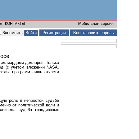
Мобильная версия
Е
КОНТАКТЫ
Запомнить
Регистрация
Восстановить пароль
мосе
миллиардами долларов. Только
од (с учетом вложений NASA,
ческих программ лишь отчасти
ущую роль в непростой судьбе
менно от политической воли и
ависела судьба грандиозных