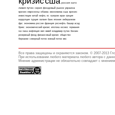
кризис
сша
россия
нато
ливия
путин
сирия
фондовый рынок
украина
кризис еврозоны
обама
экономика сша
кризис
инвестиции
китай
нефть
ес
газпром
иран
греция
коррупция
турция
латвия
банк
япония
либерализм
фрс
экономика россии
франция
роснефть
башар асад
брикс
экономический кризис
ипотека
космос
германия
газ
nasa
инфляция
ввп
ммвб
владимир путин
бензин
резервный фонд
финансовый кризис
общество
бернанке
северный поток
южный поток
мкс
Все права защищены и охраняются законом. © 2007-2013 Гл
При использовании любого материала любого автора с данно
Мнение администрации не обязательно совпадает с мнением 