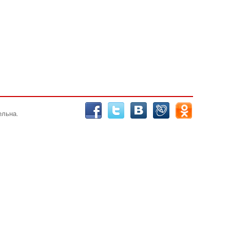
ельна.