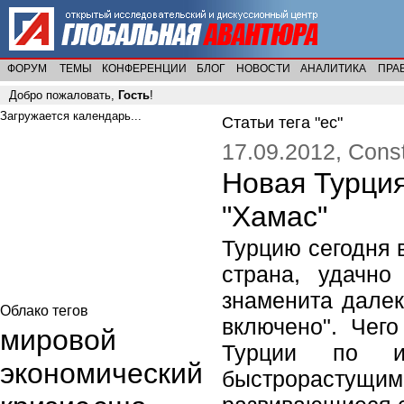
ФОРУМ
ТЕМЫ
КОНФЕРЕНЦИИ
БЛОГ
НОВОСТИ
АНАЛИТИКА
ПРА
Добро пожаловать,
Гость
!
Загружается календарь...
Статьи тега "ес"
17.09.2012, Cons
Новая Турция
"Хамас"
Турцию сегодня 
страна, удачно
знаменита далек
Облако тегов
включено". Чег
мировой
Турции по и
экономический
быстрорастущ