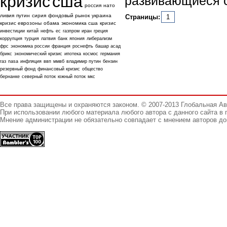
кризис
сша
развивающиеся с
россия
нато
ливия
путин
сирия
фондовый рынок
украина
Страницы:
1
кризис еврозоны
обама
экономика сша
кризис
инвестиции
китай
нефть
ес
газпром
иран
греция
коррупция
турция
латвия
банк
япония
либерализм
фрс
экономика россии
франция
роснефть
башар асад
брикс
экономический кризис
ипотека
космос
германия
газ
nasa
инфляция
ввп
ммвб
владимир путин
бензин
резервный фонд
финансовый кризис
общество
бернанке
северный поток
южный поток
мкс
Все права защищены и охраняются законом. © 2007-2013 Глобальная А
При использовании любого материала любого автора с данного сайта в 
Мнение администрации не обязательно совпадает с мнением авторов до