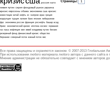
кризис
сша
Страницы:
1
россия
нато
ливия
путин
сирия
фондовый рынок
украина
кризис еврозоны
обама
экономика сша
кризис
инвестиции
китай
нефть
ес
газпром
иран
греция
коррупция
турция
латвия
банк
япония
либерализм
фрс
экономика россии
франция
роснефть
башар асад
брикс
экономический кризис
ипотека
космос
германия
газ
nasa
инфляция
ввп
ммвб
владимир путин
бензин
резервный фонд
финансовый кризис
общество
бернанке
северный поток
южный поток
мкс
Все права защищены и охраняются законом. © 2007-2013 Глобальная А
При использовании любого материала любого автора с данного сайта в 
Мнение администрации не обязательно совпадает с мнением авторов до