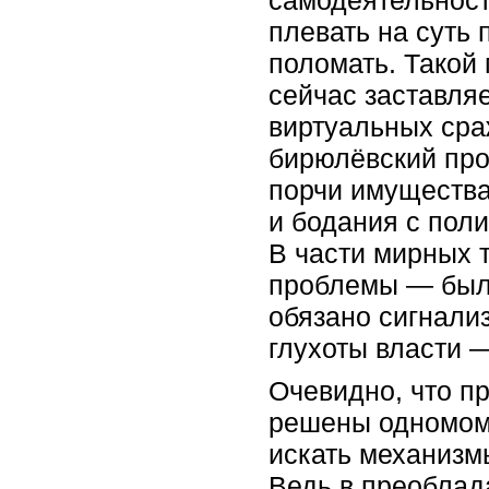
самодеятельност
плевать на суть 
поломать. Такой 
сейчас заставля
виртуальных сра
бирюлёвский про
порчи имущества
и бодания с пол
В части мирных 
проблемы — был 
обязано сигнализ
глухоты власти —
Очевидно, что пр
решены одномоме
искать механизм
Ведь в преоблад