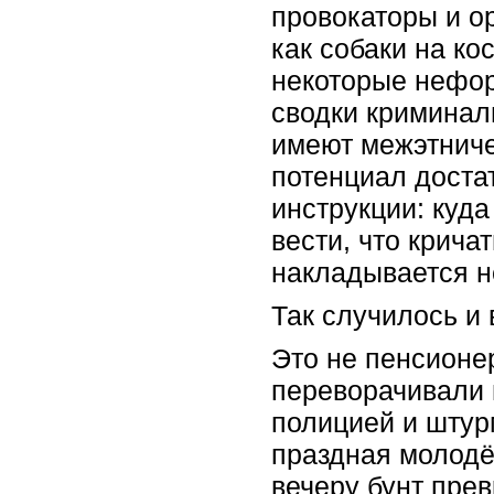
провокаторы и о
как собаки на ко
некоторые нефо
сводки криминал
имеют межэтниче
потенциал доста
инструкции: куда
вести, что крича
накладывается н
Так случилось и в
Это не пенсионе
переворачивали 
полицией и штур
праздная молодё
вечеру бунт пре