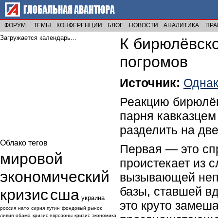
ФОРУМ
ТЕМЫ
КОНФЕРЕНЦИИ
БЛОГ
НОВОСТИ
АНАЛИТИКА
ПРА
Загружается календарь...
К бирюлёвско
погромов
Источник:
Одна
Реакцию бирюлёв
парня кавказцем
разделить на две
Облако тегов
Первая — это сп
мировой
проистекает из 
экономический
вызывающей неп
базы, ставшей вд
кризис
сша
украина
это круто замеш
россия
нато
сирия
путин
фондовый рынок
ливия
обама
кризис еврозоны
кризис
экономика