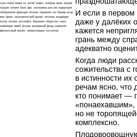
праздношатающе
сша
инвестиции
ес
китай
нефть
газпром
иран
греция
турция
латвия
банк
фрс
экономика россии
коррупция
И если в первом
либерализм
франция
япония
германия
газ
башар асад
ввп
брикс
экономический кризис
ипотека
владимир
даже у далёких о
путин
космос
роснефть
бернанке
общество
nasa
инфляция
ммвб
бензин
резервный фонд
норвегия
кажется непригля
финансовый кризис
приватизация
госсектор
грань между сп
адекватно оцени
Когда люди расс
сожительства с г
в истинности их 
речам ясно, что 
кто понимает — 
«понаехавшим», 
но не торопящей
комплексно.
Плодовоовощную 