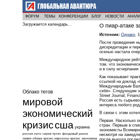
ФОРУМ
ТЕМЫ
КОНФЕРЕНЦИИ
БЛОГ
НОВОСТИ
АНАЛ
Загружается календарь...
О пиар-атаке з
Источник:
Однако
, 
После проведения н
дискредитации и пер
осенью настала очер
Международное рейтин
том, что экономичес
и в силу исчерпания
Как показывает прак
ссылкой на доклад «
Международным Валю
себя». Следующим эт
Облако тегов
Street Journal, Fina
мировой
Россия есть сырьевой
интереса любого род
экономический
В связи с этим хоте
Первая. Насколько о
кризис
сша
стран. Первым в спи
украина
экономисты Всемирно
россия
нато
сирия
путин
фондовый рынок
несмотря на замедле
ливия
обама
кризис еврозоны
кризис
экономика
после выхода послед