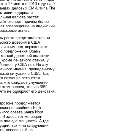
 с 17 места в 2010 году на 9
грандах деловых СМИ, типа The
естиции подорвали
альная валюта растёт,
тёт экспорт, причём более
ает возвращение на индийский
 рисковые активы.
ль роста представляется ни
льского доверия в США
ло лишним подтверждением
го предложения Обамы
 мягкой денежной политики
 кроме печатного станка, у
Йеллен, у США нет. Но эту
венного мнения, проведённому
ской ситуации в США. Так,
то ситуация останется
ли, что ожидают улучшения.
ьтатам опроса, только 38%
что не одобряют его действия.
еврозоне продолжается.
 месяцев, сообщил ЕЦБ.
ьного совета банка Йорг
 И здесь тот же рецепт —
на полную мощность. А где
кущий, так и на следующий
та, основанный на