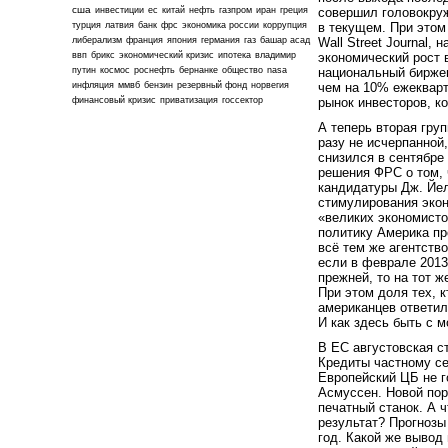
сша
инвестиции
ес
китай
нефть
газпром
иран
греция
совершил головокруж
турция
латвия
банк
фрс
экономика россии
коррупция
в текущем. При этом
либерализм
франция
япония
германия
газ
башар асад
Wall Street Journal
ввп
брикс
экономический кризис
ипотека
владимир
экономический рост 
путин
космос
роснефть
бернанке
общество
nasa
национальный биржев
инфляция
ммвб
бензин
резервный фонд
норвегия
чем на 10% ежекварт
финансовый кризис
приватизация
госсектор
рынок инвесторов, к
А теперь вторая гру
разу не исчерпанной
снизился в сентябре
решения ФРС о том,
кандидатуры Дж. Йел
стимулирования экон
«великих экономисто
политику Америка пр
всё тем же агентств
если в феврале 2013
прежней, то на тот ж
При этом доля тех, к
американцев ответил
И как здесь быть с 
В ЕС августовская с
Кредиты частному се
Европейский ЦБ не г
Асмуссен. Новой пор
печатный станок. А 
результат? Прогнозы
год. Какой же вывод