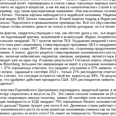
ительный взлёт, перебравшись в списке самых торгуемых мировых валют
 никто не задался вопросом, а как же масса «аналитических» статей в 
, например, под таким красноречивым названием: «Как масштабные госинв
в Китае». Похожая картина наблюдается в индийской экономике. Национ
ой индекс BSE Sensex повышается. Второй квартал подряд в Индии рас
ально. Подскочило и промышленное производство. Всё это обуславлив
оторые готовы вложить деньги не только в более доходные, но и в более
ппа фактов, свидетельствующая о том, как обстоят дела у тех, чья моде
, не подлежащий критике, незыблемой и всемогущей. Индекс потребите
 сильнее ожиданий: 79,7 пунктов против 79,9. Ухудшение ожиданий ста
 что пока рано сворачивать стимулирующую программу QE3 и ожидаемо
лен на пост главы ФРС. Йеллен, как известно, сторонница продолжения
омики. А значит, другого рецепта стимулирования экономического роста,
в», включая нобелевских лауреатов, каковым, например, является муж 
оводит уже не один год. И каковы результаты? Согласно опросу общест
ом Bloomberg, большинство американцев не верят в улучшение экономиче
 г. 37% опрошенных ответили, что ожидают улучшения и 37% заявили, ч
е вопрос, заданный в сентябре 2013 г., только 27% респондентов ответи
то считает, что ситуация останется такой же, выросла до 44%. По резул
и, что одобряют действия президента США. 53% респондентов заявили, 
моделью?
татистика Европейского Центробанка подтвердила: кредитный кризис в 
ктору сократились в августе на 2%. Это самое сильное снижение за 16
отов сворачивать мягкую политику, заявил 26 сентября член исполнител
ции ликвидности от ЕЦБ ожидают 75% опрошенных Reuters экономистов.
что дальше? Кризис бушует уже почти 6 лет. Денежные станки работают 
 экономического роста по всем развитым экономикам снижены как на те
 можно сделать из всего этого? Он лежит на поверхности. Потенциал рос