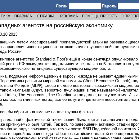
Логин
Пароль
ИТИКА
ПРАВИЛА
СПРАВКА
РЕКЛАМА
ПОМОЩЬ ПРОЕКТУ
О ПРОЕК
ападных агентств на российскую экономику
10.10.2013
ынешним летом массированной пропагандисткой атаки на развивающиеся
енаправления инвестиционных потоков в чувствующие себя не лучшим 
едь России.
говое агентство Standard & Poor's ещё в конце сентября опубликовало о
кий рост в РФ замедляется под влиянием не только неблагоприятных усл
 экономического потенциала существующей модели роста.
тика, подобные информационные вбросы никогда не бывают единичными. 
Перспективы развития мировой экономики» (World Economic Outlook), по
тным Фондом (МВФ), слово в слово повторяет: «российская модель ро
апом кампании будут, вероятно, публикации в так называемой «влиятель
ncial Times, The Economist, The Guardian и так далее, на эту же тему. И
 колосс на глиняных ногах, все её потуги и претензии несостоятельны, 
а.
лось бы обратить внимание на две группы фактов.
правданной с фактической точки зрения была критика аналогичного род
ске критикуемых был Китай. Так вот, по завершении активной стадии про
го банка вдруг признают, что темпы роста ВВП Поднебесной по итогам 2
ние в первой половине года. «Прогноз китайских властей всё ещё выгл
ней макроэкономической статистики», — заявил недавно глава банка Дж