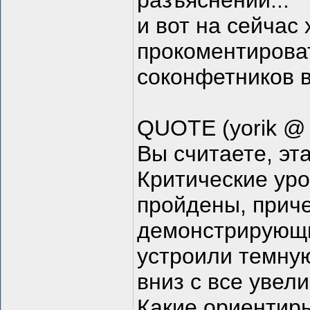
разъяснений...
и вот на сейчас
прокоментирова
соконфетников в
QUOTE (yorik @ 
Вы считаете, эт
Критические уро
пройдены, прич
демонстрирующи
устроили темну
вниз с все увел
Какие ориентир