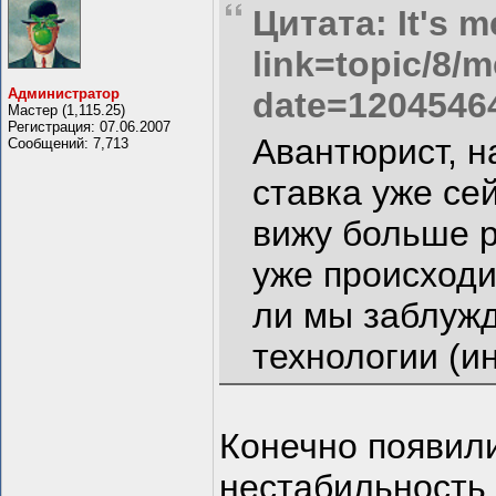
Цитата: It's m
link=topic/8
Администратор
date=1204546
Мастер (1,115.25)
Регистрация: 07.06.2007
Авантюрист, н
Сообщений: 7,713
ставка уже сей
вижу больше р
уже происходи
ли мы заблуж
технологии (и
Конечно появил
нестабильность 