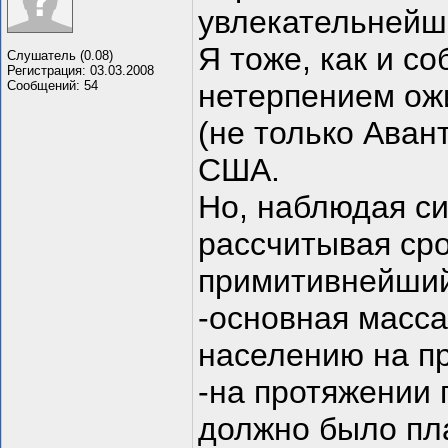
увлекательнейш
Я тоже, как и с
Слушатель (0.08)
Регистрация: 03.03.2008
Сообщений: 54
нетерпением ож
(не только Аван
США.
Но, наблюдая си
рассчитывая сро
примитивнейший
-основная масс
населению на п
-на протяжении 
должно было пла