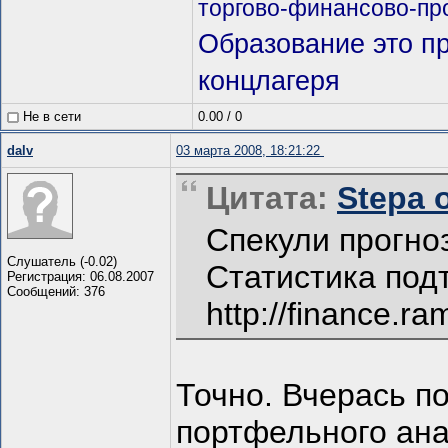
торгово-финансово-пр
Образование это п
концлагеря
Не в сети
0.00
/
0
dalv
03 марта 2008, 18:21:22
Цитата:
Stepa о
Спекули прогно
Слушатель (-0.02)
Статистика под
Регистрация: 06.08.2007
Сообщений: 376
http://finance.r
Точно. Вчерась п
портфельного ана