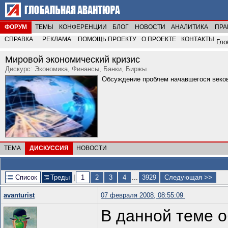
ФОРУМ
ТЕМЫ
КОНФЕРЕНЦИИ
БЛОГ
НОВОСТИ
АНАЛИТИКА
ПРА
СПРАВКА
РЕКЛАМА
ПОМОЩЬ ПРОЕКТУ
О ПРОЕКТЕ
КОНТАКТЫ
Гло
Мировой экономический кризис
Дискурс: Экономика, Финансы, Банки, Биржы
Обсуждение проблем начавшегося веково
ТЕМА
ДИСКУССИЯ
НОВОСТИ
Список
Треды
|
1
2
3
4
...
3929
Следующая >>
avanturist
07 февраля 2008, 08:55:09
В данной теме 