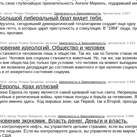
ть свою глубочайшую признательность Ангеле Меркель, подарившей мир
3, автор: Роман Грищенко, колонка:
Цикличность и Закономерность
, просмотров: 3,607
 Большой либеральный брат видит тебя.
Оруэлла, сегодняшний демократический тоталитаризм создает еще одну 
ое гетто, в которых царит преступность и спекуляция. В "1984" люди, п
ись пролами.
2013, автор: Роман Грищенко, колонка:
Цикличность и Закономерность
, просмотров: 2,314
новение идеологий. Общество и человек
становится человеком лишь в обществе. Так же, как по Гегелю стакан я
пьют. Человек вне социума становится животным. Но, так же, как возмо
 вне общества (но только при условии, что человек на момент выпадани
 же возможна деградация до состояния животного и при наличии социаль
 и от конкретного состояния социума.
2013, автор: Роман Грищенко, колонка:
Цикличность и Закономерность
, просмотров: 3,698
 Европы. Крах иллюзий
енно Европа по праву является самой кровавой частью света. Непрекр
бные и религиозные войны, крестовые походы и борьба за гегемонию. Вс
ило именно здесь. Ход мировых воин, как Первой, так и Второй, проход
013, автор: Роман Грищенко, колонка:
Цикличность и Закономерность
, просмотров: 2,986
овение экономик. Власть денег. Деньги и власть.
 контролируете нефть, вы управляете целыми странами; если вы контр
те людьми. Если вы контролируете деньги, вы управляете всем миром.
л США