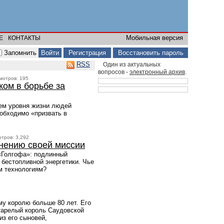
Мобильная версия
Е
КОНТАКТЫ
Запомнить
Регистрация
Восстановить пароль
RSS
Один из актуальных
вопросов -
электронный архив
.
смотров: 195
ом в борьбе за
ием уровня жизни людей
еобходимо «призвать в
отров: 3,292
лнению своей миссии
 «Голгофа»: подлинный
 беcтопливной энергетики. Чье
м технологиям?
му королю больше 80 лет. Его
тарелый король Саудовской
из его сыновей,