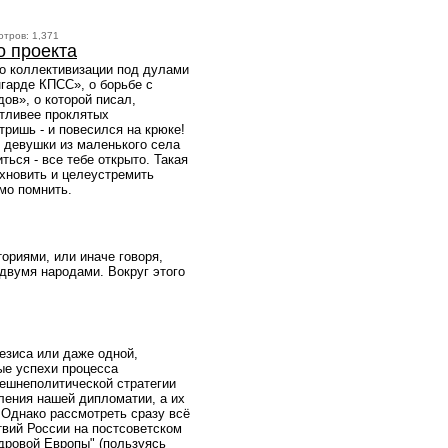
отров: 1,371
о проекта
 о коллективизации под дулами
нгарде КПСС», о борьбе с
ов», о которой писал,
стливее проклятых
отришь - и повесился на крюке!
т девушки из маленького села
ться - все тебе открыто. Такая
охновить и целеустремить
мо помнить.
ориями, или иначе говоря,
двумя народами. Вокруг этого
езиса или даже одной,
ые успехи процесса
нешнеполитической стратегии
ления нашей дипломатии, а их
Однако рассмотреть сразу всё
твий России на постсоветском
ядровой Европы" (пользуясь