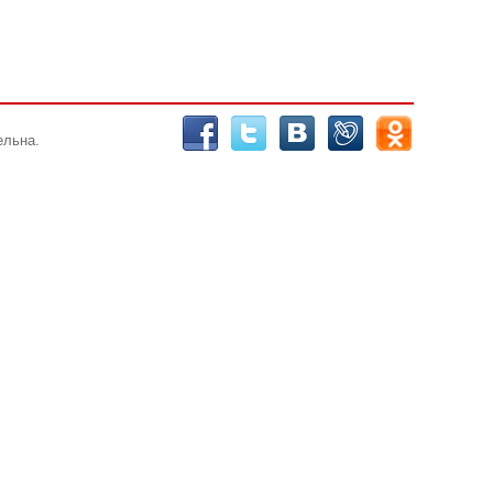
ельна.