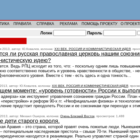
ТИКА
ПРАВИЛА
СПРАВКА
РЕКЛАМА
ПОМОЩЬ ПРОЕКТУ
О ПРОЕКТ
Логин
Пароль
я 2013, автор: Ю.Ковалев, колонка:
XXI ВЕК. РОССИЯ И КОММУНИСТИЧЕСКАЯ ИДЕЯ
, про
тся ли русская православная церковь нашим союзник
нистическую идею?
ется. Ведь РПЦ исходит из того, что: - поскольку одним лишь повышен
но соответственно повысить и уровень нравственности в обществе, - н
еловеческого уровня. Вместе с тем - есть здесь и одна тонкость...
 2013, автор: Ю.Ковалев, колонка:
XXI ВЕК. РОССИЯ И КОММУНИСТИЧЕСКАЯ ИДЕЯ
, просм
ущем моменте: «уровень готовности» России к выпо
 адверза» как инструмент управления сознанием граждан России. План
«перестройки» и реформ 90-х гг. «Неофициальная физика» и технологии
ление предстоит преодолеть России и ее союзникам при переходе к эти
 2013, автор: Михаил Ошеров, колонка:
Очень Близкий Восток
, просмотров: 1,488
е дети старого короля.
ая Аравия – это страна, которой правят очень пожилые люди. Нынешне
 – потенциальным наследникам престола – свыше 70-ти. Нынешний прес
ериодически находится в реанимации. Реально управляет страной один 