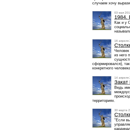
случаем хочу вырази
03 мая 201
1984.
Как и у 
социальн
называл
16 апреля 
Столк
Человек 
из него 
сущности
сформировался), так
конкретного человека
14 апреля 
Закат
Ведь им
междоусо
происход
территориях.
30 марта 2
Столкн
"Если вы
управляе
кардина