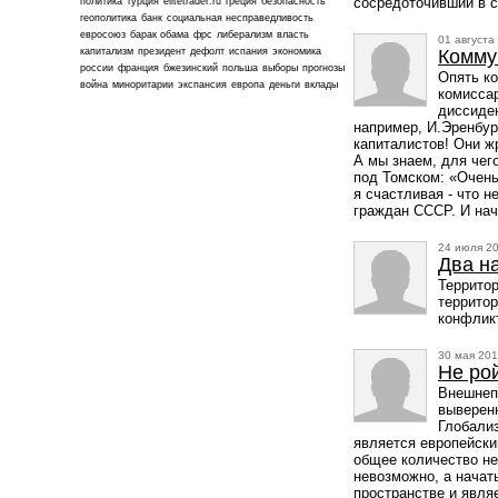
сосредоточивший в с
политика
турция
elitetrader.ru
греция
безопасность
геополитика
банк
социальная несправедливость
евросоюз
барак обама
фрс
либерализм
власть
01 августа
капитализм
президент
дефолт
испания
экономика
Комму
россии
франция
бжезинский
польша
выборы
прогнозы
Опять ко
война
миноритарии
экспансия
европа
деньги
вклады
комиссар
диссиден
например, И.Эренбур
капиталистов! Они жр
А мы знаем, для чег
под Томском: «Очень 
я счастливая - что 
граждан СССР. И нач
24 июля 20
Два н
Территор
территор
конфликт
30 мая 201
Не ро
Внешнепо
выверенн
Глобализ
является европейски
общее количество не
невозможно, а начат
пространстве и являе