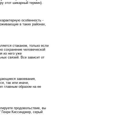
у этот шикарный термин).
характерную особенность -
роживающие в таких районах,
вляется стаканом, только если
жно сохранение человеческой
я из него уже
ных связей. Все зависит от
ащающиеся завоевания,
е, так или иначе,
ил главным образом на ее
олируете продовольствие, вы
" Генри Киссинджер, серый