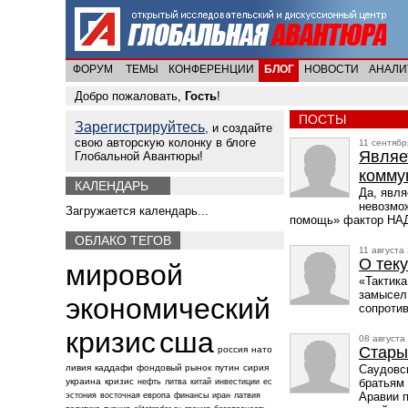
ФОРУМ
ТЕМЫ
КОНФЕРЕНЦИИ
БЛОГ
НОВОСТИ
АНАЛИ
Добро пожаловать,
Гость
!
ПОСТЫ
Зарегистрируйтесь
, и создайте
свою авторскую колонку в блоге
11 сентябр
Являе
Глобальной Авантюры!
комму
КАЛЕНДАРЬ
Да, явля
невозмож
Загружается календарь...
помощь» фактор НАДч
ОБЛАКО ТЕГОВ
11 августа
О тек
мировой
«Тактика
замысел 
экономический
сопротив
кризис
сша
08 августа
Стары
россия
нато
ливия
каддафи
фондовый рынок
путин
сирия
Саудовск
украина
кризис
братьям
нефть
литва
китай
инвестиции
ес
Аравии п
эстония
восточная европа
финансы
иран
латвия