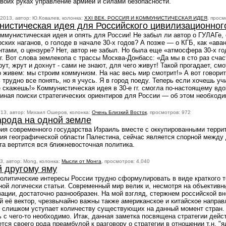
воих руках управление армией и силами безопасности.
 2013, автор: Ю.Ковалев, колонка:
XXI ВЕК. РОССИЯ И КОММУНИСТИЧЕСКАЯ ИДЕЯ
, просм
нистическая идея для Российского цивилизационног
ммунистическая идея и опять для России! Не забыл ли автор о ГУЛАГе,
ских наганов, о голоде в начале 30-х годов? А позже — о КГБ, как «ава
тами, о цензуре? Нет, автор не забыл. Но была еще «атмосфера 30-х год
г. Вот слова землекопа с трассы Москва-Донбасс: «Да мы в сто раз сча
ут, жрут и дохнут - сами не знают, для чего живут! Такой прогадает, см
о живем: мы строим коммунизм. На нас весь мир смотрит!» А вот говори
трудно все понять, но я учусь. Я в город поеду. Теперь если хочешь учи
не скажешь!» Коммунистическая идея в 30-е гг. смогла по-настоящему вд
иная поиски стратегических ориентиров для России — об этом необходи
13, автор: Михаил Ошеров, колонка:
Очень Близкий Восток
, просмотров: 972
арода на одной земле
ия современного государства Израиль вместе с оккупированными террит
ия географической области Палестина, сейчас является спорной между 
а вертится вся ближневосточная политика.
3, автор: Mong, колонка:
Мысли от Монга
, просмотров: 4,040
й другому яму
литические интересы России трудно сформулировать в виде краткого т
ой логически статьи. Современный мир велик и, несмотря на объективн
ации, достаточно разнообразен. На мой взгляд, стержнем российской в
й её вектор, чрезвычайно важны также американское и китайское направ
 слишком уступает количеству существующих на данный момент стран. 
ь с чего-то необходимо. Итак, данная заметка посвящена стратегии дейс
тся своего рода преамбулой к разговору о стратегии в отношении т.н. "