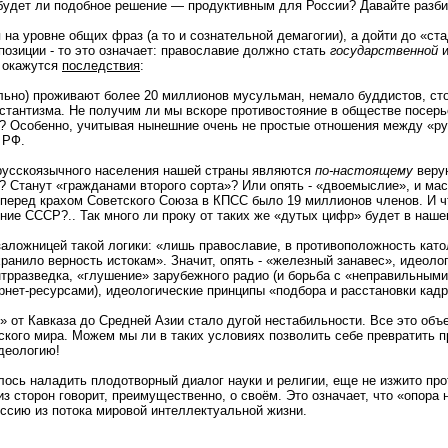
 будет ли подобное решение — продуктивным для России? Давайте разби
 на уровне общих фраз (а то и сознательной демагогии), а дойти до «ст
позиции - то это означает: православие должно стать
государственной
 окажутся
последствия
:
ально) проживают более 20 миллионов мусульман, немало буддистов, ст
стантизма. Не получим ли мы вскоре противостояние в обществе посерь
? Особенно, учитывая нынешние очень не простые отношения между «р
 РФ.
русскоязычного населения нашей страны являются
по-настоящему
веру
? Станут «гражданами второго сорта»? Или опять - «двоемыслие», и ма
перед крахом Советского Союза в КПСС было 19 миллионов членов. И чт
ние СССР?.. Так много ли проку от таких же «дутых цифр» будет в наше
заложницей такой логики: «лишь православие, в противоположность като
ранило верность истокам». Значит, опять - «железный занавес», идеоло
нтрразведка, «глушение» зарубежного радио (и борьба с «неправильным
рнет-ресурсами), идеологические принципы «подбора и расстановки кад
 от Кавказа до Средней Азии стало дугой нестабильности. Все это объ
кого мира. Можем мы ли в таких условиях позволить себе превратить п
деологию!
алось наладить плодотворный диалог науки и религии, еще не изжито пр
из сторон говорит, преимущественно, о своём. Это означает, что «опора
ссию из потока мировой интеллектуальной жизни.