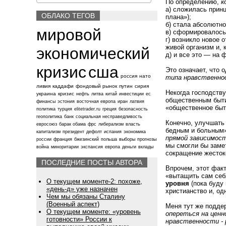
По определению,
к
а) сложилась принц
ОБЛАКО ТЕГОВ
плана»);
б) стала абсолютно
мировой
в) сформировалось 
г) возникло новое 
живой организм и, 
экономический
д) и все это — на 
кризис
сша
Это означает, что
россия
нато
типа нравственно
ливия
каддафи
фондовый рынок
путин
сирия
Некогда господств
украина
кризис
нефть
литва
китай
инвестиции
ес
общественным быти
финансы
эстония
восточная европа
иран
латвия
«общественное быт
политика
турция
elitetrader.ru
греция
безопасность
геополитика
банк
социальная несправедливость
Конечно, улучшать
евросоюз
барак обама
фрс
либерализм
власть
бедным и больным»
капитализм
президент
дефолт
испания
экономика
прямой зависимост
россии
франция
бжезинский
польша
выборы
прогнозы
мы смогли бы замет
война
миноритарии
экспансия
европа
деньги
вклады
сокращение жесток
ПОСЛЕДНИЕ ПОСТЫ АВТОРА
Впрочем, этот факт
«вытащить сам себ
О текущем моменте-2: похоже,
уровня
(пока буду 
«день-д» уже назначен
христианство и, о
Чем мы обязаны Сталину
(Военный аспект)
Меня тут же подд
О текущем моменте: «уровень
опереться на ценн
готовности» России к
нравственности -