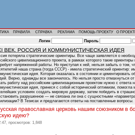
ТИКА
ПРАВИЛА
СПРАВКА
РЕКЛАМА
ПОМОЩЬ ПРОЕКТУ
О ПРОЕКТ
Логин
Пароль
XI ВЕК. РОССИЯ И КОММУНИСТИЧЕСКАЯ ИДЕЯ
сия потеряла стратегические ориентиры. Все чаще заявляется о необхо
сийского цивилизационного проекта, в рамках которого такие ориентиры
ребует напряженной работы. Но приступая к ней, нельзя забыть о том, ч
ятилетий наша страна (тогда СССР) - имела стратегический ориентир: и
мунистическая идея. Которая оказалась в состоянии и цементировать о
ей. Верно, однажды все закончилось. Но нельзя просто отмахнуться от
ать работу над российским цивилизационным проектом нужно с ответа н
ммунистическая идея, принеся с собой исторический оптимизм, помогла
желейших условиях создать мировую державу, затем победить в страшно
сстановить разрушенное — не связана ли она с сущностными «параметр
вилизации? В Тезисах и предлагаются ответы на поставленные вопросы.
русская православная церковь нашим союзником в бо
скую идею?
2:47, просмотров: 1,848