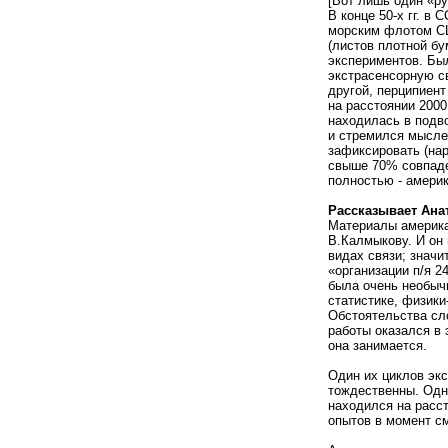
[Вот лишь один «ру
В конце 50-х гг. 
морским флотом СШ
(листов плотной бу
экспериментов. Бы
экстрасенсорную св
другой, перципиент
на расстоянии 2000
находилась в подв
и стремился мысле
зафиксировать (нар
свыше 70% совпаде
полностью - амери
Рассказывает Анат
Материалы америка
В.Калмыкову. И он 
видах связи; значи
«организации п/я 
была очень необыч
статистике, физики
Обстоятельства сло
работы оказался в 
она занимается.
Один их циклов эк
тождественны. Одн
находился на расст
опытов в момент см