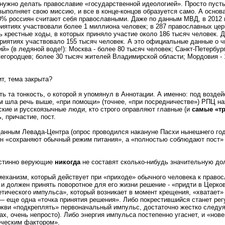
е нужно делать православие «государственной идеологией». Просто пуст
ыполняет свою миссию, и все в конце-концов образуется само. А основа
80% россиян считают себя православными. Даже по данным МВД, в 2012 
иятиях участвовали более 1 миллиона человек; в 287 православных цер
 крестные ходы, в которых приняло участие около 186 тысяч человек. Д
риятиях участвовало 155 тысяч человек. А это официальные данные о ч
й» (в ледяной воде!): Москва - более 80 тысяч человек; Санкт-Петербург
егородцев; более 30 тысяч жителей Владимирской области; Мордовия - 1
т, тема закрыта?
сть та тонкость, о которой я упомянул в Аннотации. А именно: под возд
ом шла речь выше, «при помощи» (точнее, «при посредничестве») РПЦ 
ские и русскоязычные люди, кто строго оправляют главные (и
самые «т
, причастие, пост.
анным Левада-Центра (опрос проводился накануне Пасхи нынешнего года
ян «сохраняют обычный режим питания», а «полностью соблюдают пост» 
истинно верующие
никогда
не составят сколько-нибудь значительную до
механизм, который действует при «приходе» обычного человека к право
и должен принять поворотное для его жизни решение - «придти в Церков
етического импульса», который возникает в момент крещения, «хватает»
 еще одна «точка принятия решения». Либо покрестившийся станет регу
кви «подкреплять» первоначальный импульс, достаточно жестко следуя
рах, очень непросто). Либо энергия импульса постепенно угаснет, и «нов
еческим фактором».