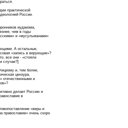
раться.
адии практической
идеологией России.
оронников иудаизма,
езнее, чем в годы
усскими» и «мусульманами»
ющими. А остальные,
ссовая «запись в верующие»?
о, все они - «стояли
м случае?]
лицизму и, тем более,
гическая цензура,
и» отечественными и
ров»?
ективно делает Россию и
равославие в
отивопоставление «веры и
 на православие» очень скоро