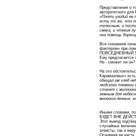
Представление о т
авторитетного для 
«Плоти угодий не 
есть то же, что п
телесным, и посто
смеха, и чтения п
она помощь борюще
Все сказанное озна
фактором» при по
ПОВСЕДНЕВНЫЙ 
Ему предлагается 
Но - сможет ли он?
На это обстоятель
Карамазовых» есть
обещал им хлеб неб
людского племени 
станет с миллиона
земным для небесн
многочисленные, к
Иными словами, 
БУДЕТ ВНЕ ДЕЙС
Этот вывод подтве
случайных величин
атеисты, так и вер
Основная ее часть 