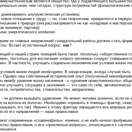
оммунистическим
является общество, где у подавляющего большинства
ипиально иная, чем сегодня, структура потребностей (физиологические 
 доминировать альтруистическая установка;
новое отношение к труду — он, став творческим, превратился в первую
отношение к природе (она рассматривается не как «кладовая и мастерска
как минимум, партнер);
фоне энергетического изобилия.
 одним из главных направлений созидательной работы должно стать
форм
сти
. Встает естественный вопрос:
как
?
ующей в нашей стране позицией была такая: поскольку «общественное с
ем», постольку для воспитания «нового человека» следует совершенст
ие». В частности, улучшать социально-экономические условия жизни лю
 условия жизни людей необходимо. В конце-концов, всегда «лучше быть
. Однако наш собственный исторический опыт (полученный невообразим
и между уровнем жизни населения - и «уровнем нравственности» общ
но улучшить ситуацию в экономике — это само по себе, автоматически 
ости, потребительства, стяжательства, аморализма.
 - не должен вызывать удивление. Не может человек (конечно, если он 
я за волосы из болота». Необходимо «призвать в помощь» фактор, скаж
называть его так). Именно к этому фактору обращаются все мировые рел
дно из его направлений — наше
православие
.
ержат современные «славянофилы»:
конечно, и не надо ничего придумы
ости православия, и все «проклятые вопросы», относящиеся к состо
 решатся
.