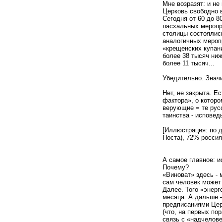
Мне возразят: и н
Церковь свободно в
Сегодня от 60 до 
пасхальных меропр
столицы состоялись
аналогичных мероп
«крещенских купани
более 38 тысяч ниж
более 11 тысяч...
Убедительно. Значи
Нет, не закрыта. Е
фактора», о котор
верующие = те рус
таинства - исповедь
[Иллюстрация: по д
Поста), 72% росси
А самое главное: 
Почему?
«Виноват» здесь - 
сам человек может 
Далее. Того «энерг
месяца. А дальше —
предписаниями Цер
(что, на первых по
связь с «надчелов