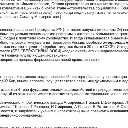
 элементы». Иными словами, Сталин провозгласил окончание отступлени
 коллективизации - как о новом этапе «строительства социализма»! Соц
ьной части населения страны) - это, когда люди станут жить не по «зако
ва повели к Смыслу-Альтернативе.]
иального заявления Президента РФ (т.е. после запуска «механизм-2») 
бные социально-экономические реформы в интересах большинства гражд
 людей к политическому руководству. И тогда складываются объектив
бого человека, живущего на территории России,
особого эмоциональ
стью великого целого (подобно тому, как было в 30-е гг. в СССР). И тогд
месте (
БЕЗ
СВЕРХУСИЛИЙ ВОЛИ) «подключает» его к «надчеловеческом
сте Главной управляющей инстанцией).
азвернется процесс формирования новой нравственности.
т вопрос:
как именно
«надчеловеческий фактор» (Главная управляющая 
дей? Как, иными словами, осуществляется связь между «ведущим и в
 известны 4 типа фундаментальных взаимодействий в природе: электром
каждый из этих типов имеет и соответствующее материальное «поле-нос
ретического и практического вклада А.Барченко, Г.Бокия, В.Бехтерева, 
имова, Г.Шипова, Г.Рогозина, И.Смирнова, А.Савина, Б.Ратникова, А.Ох
умеется, и
зарубежных
ученых и «практиков») ныне появились основания
энергоинформационном
.