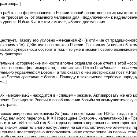
разговора.]
а работы по формированию в России «новой нравственности» мы должны
 не требовал бы от обычного человека для «подключения» к надчеловеч
о уровня. И был бы, в этом смысле, «более доступным».
ществует. Назову его условно
«механизм-2»
(в отличие от традиционног
механизма-1»). Действует он только в России. Поскольку (я писал об это
йского суперэтноса состоит в том, что уже в момент своего возникнове
у фактору».
ельные исторические личности вполне отдавали себе отчет в этой «осо
кого генерала-фельдмаршала, сподвижника Петра I):
«Россия — единств
ственно управляется Богом»
; а так сказал о ней австрийский поэт Р.Ри
лько Россия граничит с Богом»
. Приведу в заключение сербскую народ
»
...]
ях «механизм-2» находится в «спящем» режиме. Активировать же его м
ления Президента России о возобновлении борьбы за коммунистическую 
и страны.
н
«реактивировал» «механизм-2» (после нескольких лет НЭПа, когда тот, 
Год великого перелома. К ХII годовщине Октября», напечатанной в «Пра
 статьи: «Истекший год был годом великого перелома на всех фронтах.
д знаком решительного наступления на капиталистические элементы горо
ия сумела целесообразно использовать наше отступление на первых стад
 чтобы потом, на последующих ее стадиях организовать перелом и пове