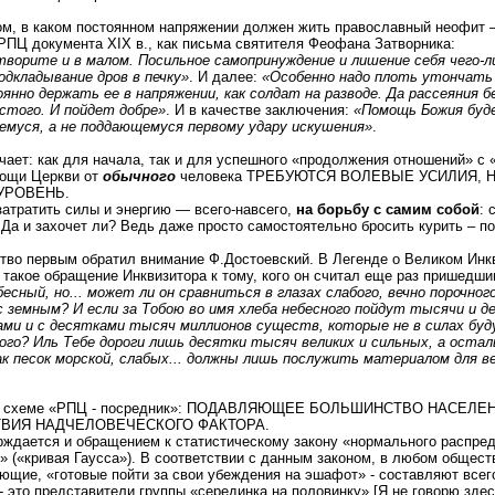
ом, в каком постоянном напряжении должен жить православный неофит 
РПЦ документа XIX в., как письма святителя Феофана Затворника:
творите и в малом. Посильное самопринуждение и лишение себя чего-ли
одкладывание дров в печку»
. И далее:
«Особенно надо плоть утончать
янно держать ее в напряжении, как солдат на разводе. Да рассеяния б
устого. И пойдет добре»
. И в качестве заключения:
«Помощь Божия буд
муся, а не поддающемуся первому удару искушения»
.
чает: как для начала, так и для успешного «продолжения отношений» с
мощи Церкви от
обычного
человека ТРЕБУЮТСЯ ВОЛЕВЫЕ УСИЛИЯ
УРОВЕНЬ.
затратить силы и энергию — всего-навсего,
на борьбу с самим собой
: 
 Да и захочет ли? Ведь даже просто самостоятельно бросить курить – п
ство первым обратил внимание Ф.Достоевский. В Легенде о Великом Инк
 такое обращение Инквизитора к тому, кого он считал еще раз пришедш
есный, но... может ли он сравниться в глазах слабого, вечно порочног
с земным? И если за Тобою во имя хлеба небесного пойдут тысячи и 
ми и с десятками тысяч миллионов существ, которые не в силах буд
ого? Иль Тебе дороги лишь десятки тысяч великих и сильных, а оста
ак песок морской, слабых... должны лишь послужить материалом для в
по схеме «РПЦ - посредник»: ПОДАВЛЯЮЩЕЕ БОЛЬШИНСТВО НАСЕЛ
ТВИЯ НАДЧЕЛОВЕЧЕСКОГО ФАКТОРА.
рждается и обращением к статистическому закону «нормального распре
» («кривая Гаусса»). В соответствии с данным законом, в любом общес
ующие, «готовые пойти за свои убеждения на эшафот» - составляют всег
- это представители группы «серединка на половинку».[Я не говорю зде