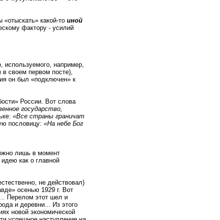
 «отыскать» какой-то
иной
ескому фактору - усилий
о, используемого, например,
м в своем первом посте),
ния он был «подключен» к
бости» России. Вот слова
енное государство,
льке:
«Все страны граничат
ную пословицу:
«На небе Бог
ожно лишь в момент
идею как о главной
естественно, не действовал)
вде» осенью 1929 г. Вот
.. Перелом этот шел и
да и деревни... Из этого
иях новой экономической
сти успешное наступление на