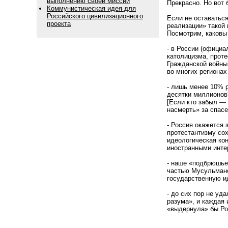
выполнению своей миссии
Прекрасно. Но вот
Коммунистическая идея для
Российского цивилизационного
Если не оставаться
проекта
реализации» такой 
Посмотрим, каковы
- в России (офици
католицизма, проте
Гражданской войны
во многих регионах
- лишь менее 10% 
десятки миллионов
[Если кто забыл — 
насмерть» за спасе
- Россия окажется 
протестантизму сох
идеологическая ко
иностранными инте
- наше «подбрюшье»
частью Мусульманс
государственную и
- до сих пор не уд
разума», и каждая 
«выдернула» бы Ро