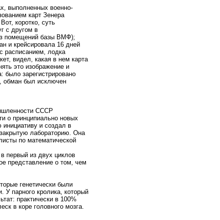
ах, выполненных военно-
ованием карт Зенера
Вот, коротко, суть
г с другом в
 из помещений базы ВМФ);
ан и крейсировала 16 дней
 с расписанием, лодка
т, видел, какая в нем карта
ять это изображение и
а: было зарегистрировано
, обман был исключен
мышленности СССР
дти о принципиально новых
ю инициативу и создал в
 закрытую лабораторию. Она
алисты по математической
 в первый из двух циклов
ое представление о том, чем
торые генетически были
 У парного кролика, который
ьтат: практически в 100%
ск в коре головного мозга.