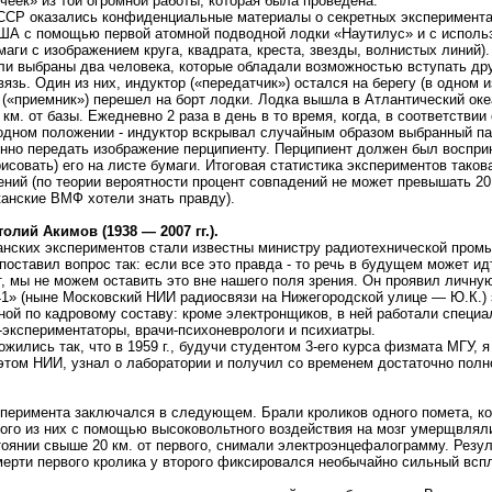
чеек» из той огромной работы, которая была проведена.
в СССР оказались конфиденциальные материалы о секретных эксперимент
А с помощью первой атомной подводной лодки «Наутилус» и с использ
маги с изображением круга, квадрата, креста, звезды, волнистых линий). 
ли выбраны два человека, которые обладали возможностью вступать дру
язь. Один из них, индуктор («передатчик») остался на берегу (в одном
 («приемник») перешел на борт лодки. Лодка вышла в Атлантический оке
 км. от базы. Ежедневно 2 раза в день в то время, когда, в соответствии
одном положении - индуктор вскрывал случайным образом выбранный паке
нно передать изображение перципиенту. Перципиент должен был восприн
исовать) его на листе бумаги. Итоговая статистика экспериментов таков
ний (по теории вероятности процент совпадений не может превышать 20
канские ВМФ хотели знать правду).
олий Акимов (1938 — 2007 гг.).
нских экспериментов стали известны министру радиотехнической про
поставил вопрос так: если все это правда - то речь в будущем может и
т, мы не можем оставить это вне нашего поля зрения. Он проявил личну
241» (ныне Московский НИИ радиосвязи на Нижегородской улице — Ю.К.)
ной по кадровому составу: кроме электронщиков, в ней работали специ
-экспериментаторы, врачи-психоневрологи и психиатры.
жились так, что в 1959 г., будучи студентом 3-его курса физмата МГУ, я
этом НИИ, узнал о лаборатории и получил со временем достаточно полн
сперимента заключался в следующем. Брали кроликов одного помета, ко
ого из них с помощью высоковольтного воздействия на мозг умерщвляли.
оянии свыше 20 км. от первого, снимали электроэнцефалограмму. Резул
ерти первого кролика у второго фиксировался необычайно сильный вспле