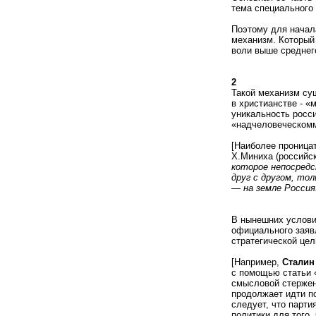
тема специального 
Поэтому для начал
механизм. Который
воли выше среднег
2
Такой механизм су
в христианстве - «
уникальность росси
«надчеловеческомм
[Наиболее проницат
Х.Миниха (российс
которое непосред
друг с другом, то
— на земле Россия
В нынешних услови
официального заяв
стратегической цел
[Например,
Стали
с помощью статьи «
смысловой стержень
продолжает идти по
следует, что парт
политики для того,