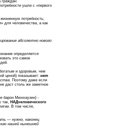
 граждан:
потребности ушли с «первого
 жизненную потребность;
я» для человечества, а как
ирование абсолютно нового
ознание определяется
вовать это самое
дей.
 богатым и здоровым, чем
ой ценой) показывает:
нет
ества
. Поэтому даже если
не даст столь же заметное
не барон Мюнхаузен) -
у так,
НАДчеловеческого
игии. В том числе,
вать — нужно, наконец
янию нашей нынешней