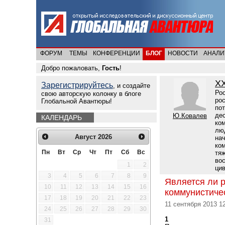
ФОРУМ
ТЕМЫ
КОНФЕРЕНЦИИ
БЛОГ
НОВОСТИ
АНАЛИ
Добро пожаловать,
Гость
!
X
Зарегистрируйтесь
, и создайте
Рос
свою авторскую колонку в блоге
рос
Глобальной Авантюры!
пот
дес
Ю.Ковалев
КАЛЕНДАРЬ
ком
люд
Август
2026
нач
ко
Пн
Вт
Ср
Чт
Пт
Сб
Вс
тя
во
1
2
ци
3
4
5
6
7
8
9
Является ли 
10
11
12
13
14
15
16
коммунистиче
17
18
19
20
21
22
23
11 сентября 2013 1
24
25
26
27
28
29
30
1
31