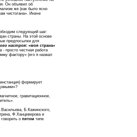
я. Он объявил об
иализм же (как было ясно
нам чистогана». Иначе
необходим следующий шаг:
ан страны. На этой основе
ные предпосылки для
ного настроя:
«моя страна»
а - просто честная работа
му фактору» (его я назвал
инстанция) формирует
едомыми»?
агнитное, гравитационное,
итель».
Л.Васильева, Б.Кажинского,
атрина, Ф.Ханцеверова и
 говорить о
пятом
типе