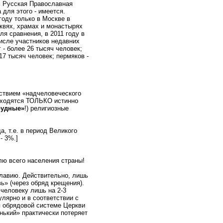
ь Русская Православная
 для этого - имеется.
году только в Москве в
квях, храмах и монастырях
ля сравнения, в 2011 году в
исле участников недавних
 - более 26 тысяч человек;
7 тысяч человек; пермяков -
ействием «надчеловеческого
находятся ТОЛЬКО истинно
рудные»
!) религиозные
, т.е. в период Великого
- 3%.]
лю всего населения страны!
славию. Действительно, лишь
ь» (через обряд крещения).
 человеку лишь на 2-3
лярно и в соответствии с
 обрядовой системе Церкви
енький» практически потеряет