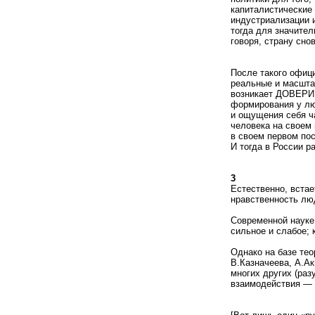
капиталистические
индустриализации и
тогда для значител
говоря, страну сно
После такого офиц
реальные и масшта
возникает ДОВЕРИЕ
формирования у лю
и ощущения себя ча
человека на своем 
в своем первом по
И тогда в России р
3
Естественно, встае
нравственность лю
Современной науке
сильное и слабое; 
Однако на базе тео
В.Казначеева, А.Ак
многих других (раз
взаимодействия —