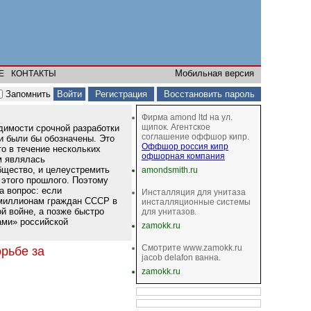
Мобильная версия
Е
КОНТАКТЫ
Запомнить
Регистрация
Восстановить пароль
Фирма amond ltd на ул.
щипок. Агентское
димости срочной разработки
соглашение оффшор кипр.
 и были бы обозначены. Это
Оффшор россия кипр
то в течение нескольких
офшорная компания
м являлась
бщество, и целеустремить
amondsmith.ru
 этого прошлого. Поэтому
а вопрос: если
Инсталляция для унитаза
 миллионам граждан СССР в
инсталляционные системы
й войне, а позже быстро
для унитазов.
ами» российской
zamokk.ru
Смотрите www.zamokk.ru
рьбе за
jacob delafon ванна.
zamokk.ru