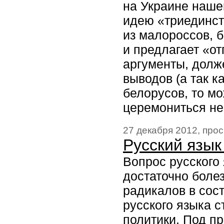
на Украине нашег
идею «триединст
из малороссов, б
и предлагает «о
аргументы, долж
выводов (а так к
белорусов, то мо
церемониться не
27 декабря 2012, про
Русский язык
Вопрос русского
достаточно боле
радикалов в сос
русского языка 
политики. Под п