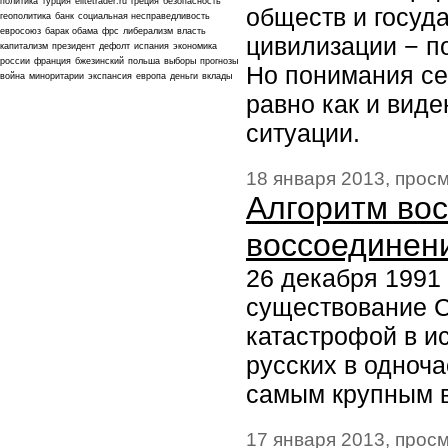
политика
турция
elitetrader.ru
греция
безопасность
обществ и госуд
геополитика
банк
социальная несправедливость
евросоюз
барак обама
фрс
либерализм
власть
цивилизации − по
капитализм
президент
дефолт
испания
экономика
россии
франция
бжезинский
польша
выборы
прогнозы
Но понимания се
война
миноритарии
экспансия
европа
деньги
вклады
равно как и вид
ситуации.
18 января 2013, просм
Алгоритм вос
воссоединени
26 декабря 1991 
существование С
катастрофой в и
русских в одноч
самым крупным 
17 января 2013, просм