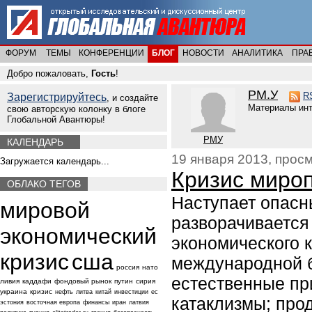
ФОРУМ
ТЕМЫ
КОНФЕРЕНЦИИ
БЛОГ
НОВОСТИ
АНАЛИТИКА
ПРА
Добро пожаловать,
Гость
!
РМ.У
R
Зарегистрируйтесь
, и создайте
Материалы инт
свою авторскую колонку в блоге
Глобальной Авантюры!
РМУ
КАЛЕНДАРЬ
19 января 2013, просм
Загружается календарь...
Кризис мироп
ОБЛАКО ТЕГОВ
Наступает опасн
мировой
разворачивается
экономический
экономического к
кризис
сша
международной б
россия
нато
естественные пр
ливия
каддафи
фондовый рынок
путин
сирия
украина
кризис
нефть
литва
китай
инвестиции
ес
катаклизмы; про
эстония
восточная европа
финансы
иран
латвия