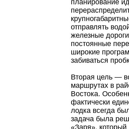
планирование ид
перераспределит
крупногабаритны
отправлять водо
железные дороги
постоянные пере
широкие програм
забиваться проб
Вторая цель — в
маршрутах в рай
Востока. Особенн
фактически един
лодка всегда был
задача была реш
«Заря», который 