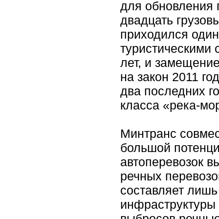
для обновления п
двадцать грузов
приходился один
туристическими 
лет, и замещени
на закон 2011 го
два последних го
класса «река-мо
Минтранс совмес
большой потенци
автоперевозок в
речных перевозо
составляет лишь 
инфраструктуры 
выбросов речные