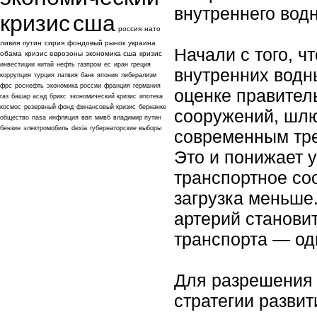
внутреннего водн
кризис
сша
россия
нато
ливия
путин
сирия
фондовый рынок
украина
Начали с того, ч
обама
кризис еврозоны
экономика сша
кризис
инвестиции
китай
нефть
газпром
ес
иран
греция
внутренних водн
коррупция
турция
латвия
банк
япония
либерализм
фрс
роснефть
экономика россии
франция
германия
оценке правител
газ
башар асад
брикс
экономический кризис
ипотека
космос
резервный фонд
финансовый кризис
бернанке
сооружений, шлю
общество
nasa
инфляция
ввп
ммвб
владимир путин
бензин
электромобиль
dexia
губернаторские выборы
современным тре
Это и понижает у
транспортное со
загрузка меньше
артерий станови
транспорта — од
Для разрешения 
стратегии развит