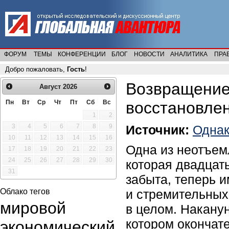
ФОРУМ
ТЕМЫ
КОНФЕРЕНЦИИ
БЛОГ
НОВОСТИ
АНАЛИТИКА
ПРА
Добро пожаловать,
Гость
!
Возвращение
Август
2026
Пн
Вт
Ср
Чт
Пт
Сб
Вс
восстановле
1
2
Источник:
Одна
3
4
5
6
7
8
9
10
11
12
13
14
15
16
Одна из неотъем
17
18
19
20
21
22
23
24
25
26
27
28
29
30
которая двадцать
31
забыта, теперь и
Облако тегов
и стремительных
мировой
в целом. Накану
котором окончат
экономический