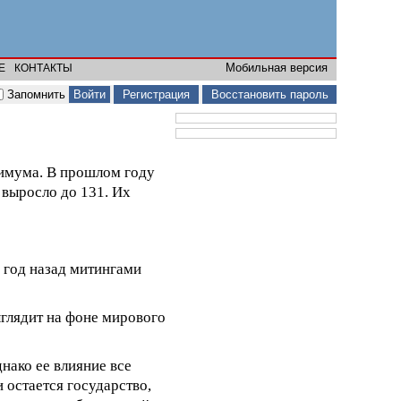
Мобильная версия
Е
КОНТАКТЫ
Запомнить
Регистрация
Восстановить пароль
симума. В прошлом году
выросло до 131. Их
 год назад митингами
ыглядит на фоне мирового
нако ее влияние все
 остается государство,