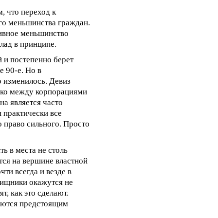
м, что переход к
ого меньшинства граждан.
сивное меньшинство
клад в принципе.
 и постепенно берет
 90-е. Но в
 изменилось. Девиз
лько между корпорациями
на является часто
 практически все
о право сильного. Просто
ь в места не столь
тся на вершине властной
ти всегда и везде в
хищники окажутся не
т, как это сделают.
суются предстоящим