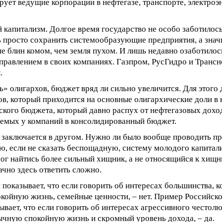
рует ведущие корпорации в нефтегазе, транспорте, электроэ
 капитализм. Долгое время государство не особо заботилось
ь просто сохранить системообразующие предприятия, а знач
ше блин комом, чем земля пухом. И лишь недавно озаботилос
равлением в своих компаниях. Газпром, РусГидро и Трансне
.
ь» олигархов, бюджет вряд ли сильно увеличится. Для этого
в, который приходится на основные олигархические доли в
кого бюджета, который давно распух от нефтегазовых дохо
емых у компаний в консолидированный бюджет.
заключается в другом. Нужно ли было вообще проводить пр
ю, если не сказать беспощадную, систему молодого капитали
ог найтись более сильный хищник, а не относящийся к хищни
чно здесь ответить сложно.
показывает, что если говорить об интересах большинства, к
окойную жизнь, семейные ценности, – нет. Пример Российск
ывает, что если говорить об интересах агрессивного честол
ычную спокойную жизнь и скромный уровень дохода, – да.