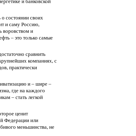
нергетике и банковской
 о состоянии своих
ит и саму Россию,
ь воровством и
фть – это только самые
 достаточно сравнить
 крупнейших компаниях, с
дов, практически
иватизацию и – шире –
зма, где на каждого
кам – стать легкой
оторое ценит
ой Федерации или
юбивого меньшинства, не