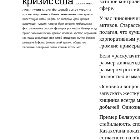
кризис
сша
которое контроли
россия
нато
сфере.
ливия
путин
сирия
фондовый рынок
украина
кризис еврозоны
обама
экономика сша
кризис
У нас чиновничий
инвестиции
китай
нефть
ес
газпром
иран
греция
коррупция
турция
латвия
банк
япония
либерализм
активов. Стараяс
фрс
экономика россии
франция
роснефть
башар асад
полагая, что луч
брикс
экономический кризис
ипотека
космос
германия
корпоративным уп
газ
nasa
инфляция
ввп
ммвб
владимир путин
бензин
резервный фонд
финансовый кризис
общество
громкие примеры
бернанке
северный поток
южный поток
мкс
Если «раскулачит
размер дивидендо
размером российс
полностью изыма
Основной вопрос 
запускать жестку
хищника всегда м
добычей. Однозна
Пример Беларуси 
стабильность, сп
Казахстана показ
согласного на об