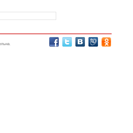
ельна.