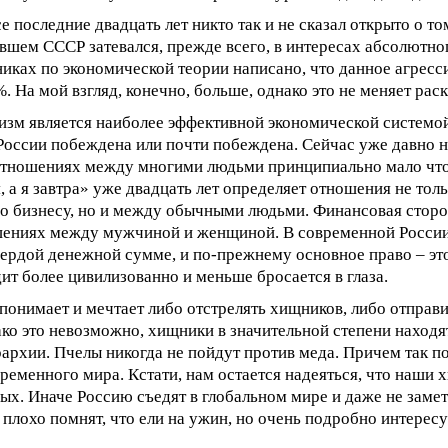
се последние двадцать лет никто так и не сказал открыто о то
вшем СССР затевался, прежде всего, в интересах абсолютн
иках по экономической теории написано, что данное агрес
. На мой взгляд, конечно, больше, однако это не меняет рас
изм является наиболее эффективной экономической системой
 России побеждена или почти побеждена. Сейчас уже давно не
 отношениях между многими людьми принципиально мало что
, а я завтра» уже двадцать лет определяет отношения не то
о бизнесу, но и между обычными людьми. Финансовая сторо
шениях между мужчиной и женщиной. В современной России
вердой денежной сумме, и по-прежнему основное право – эт
дит более цивилизованно и меньше бросается в глаза.
понимает и мечтает либо отстрелять хищников, либо отправит
ко это невозможно, хищники в значительной степени находя
архии. Пчелы никогда не пойдут против меда. Причем так поч
ременного мира. Кстати, нам остается надеяться, что наши 
ых. Иначе Россию съедят в глобальном мире и даже не заметя
плохо помнят, что ели на ужин, но очень подробно интере