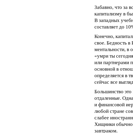
Забавно, что за в
капитализму в бы
В западных учебн
составляет до 10%
Конечно, капитал
свое. Бедность в
ментальности, в
«умри ты сегодня
или партнерами п
основной в отно
определяется в т
сейчас все выгля
Большинство это 
отдаленные. Одна
и финансовой иер
любой стране сов
слабее иностранн
Хищники обычно 
завтраком.