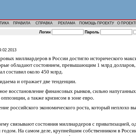
ТИКА
ПРАВИЛА
СПРАВКА
РЕКЛАМА
ПОМОЩЬ ПРОЕКТУ
О ПРОЕКТ
Логин
Пароль
9.02.2013
аровых миллиардеров в России достигло исторического мак
торые обладают состоянием, превышающим 1 млрд долларов, 
л составил около 450 млрд.
даема и отражает две тенденции.
ное восстановление финансовых рынков, сильно напуганных
оппозиции, а также кризисом в зоне евро.
ние российского экономического роста, который неплохо в
му связывают состояния миллиардеров с приватизацией, од
годом. На самом деле, крупнейшим собственником в России