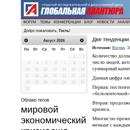
ФОРУМ
ТЕМЫ
КОНФЕРЕНЦИИ
БЛОГ
НОВОСТИ
АНАЛИ
Добро пожаловать,
Гость
!
Две тенденции
Август
2026
Источник:
Взгляд
, 1
Пн
Вт
Ср
Чт
Пт
Сб
Вс
Количество долл
1
2
число людей, ко
3
4
5
6
7
8
9
суммарный капита
10
11
12
13
14
15
16
17
18
19
20
21
22
23
Данная цифра ожи
24
25
26
27
28
29
30
Первая: постепен
31
«белоленточной» 
Облако тегов
Вторая: продолже
мировой
кризиса.
экономический
Многие по-прежне
меньше с каждым 