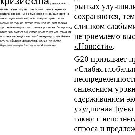
кризис
сша
россия
нато
рынках улучшили
ливия
путин
сирия
фондовый рынок
украина
сохраняются, те
кризис еврозоны
обама
экономика сша
кризис
инвестиции
китай
нефть
ес
газпром
иран
греция
коррупция
турция
латвия
банк
япония
либерализм
слишком слабыми
фрс
экономика россии
франция
роснефть
башар асад
брикс
экономический кризис
ипотека
космос
германия
неприемлемо высо
газ
nasa
инфляция
ввп
ммвб
владимир путин
бензин
резервный фонд
финансовый кризис
общество
«Новости»
.
бернанке
северный поток
южный поток
мкс
G20 призывает п
«Слабая глобальн
неопределенност
снижением уровня
сдерживанием эко
ухудшения функц
также с неполны
спроса и предлож