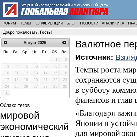
ФОРУМ
ТЕМЫ
КОНФЕРЕНЦИИ
БЛОГ
НОВОСТИ
АНАЛИТИКА
ПРА
Добро пожаловать,
Гость
!
Валютное пе
Август
2026
Пн
Вт
Ср
Чт
Пт
Сб
Вс
Источник:
Взгля
1
2
3
4
5
6
7
8
9
Темпы роста мир
10
11
12
13
14
15
16
сохраняются сущ
17
18
19
20
21
22
23
24
25
26
27
28
29
30
в субботу коммю
31
финансов и глав
Облако тегов
«Благодаря важн
мировой
Японии и устойч
экономический
для мировой экон