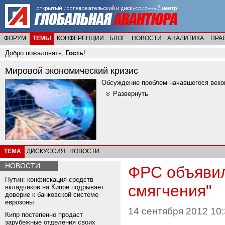
ФОРУМ
ТЕМЫ
КОНФЕРЕНЦИИ
БЛОГ
НОВОСТИ
АНАЛИТИКА
ПРА
Добро пожаловать,
Гость
!
Мировой экономический кризис
Обсуждение проблем начавшегося веков
Развернуть
ТЕМА
ДИСКУССИЯ
НОВОСТИ
НОВОСТИ
ФРС объявил
Путин: конфискация средств
смягчения"
вкладчиков на Кипре подрывает
доверие к банковской системе
еврозоны
14 сентября 2012 10:
Кипр постепенно продаст
зарубежные отделения своих