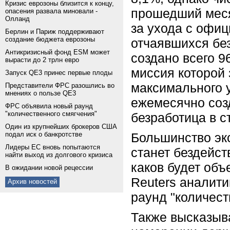
Кризис еврозоны близится к концу,
прошедший меся
опасения развала миновали -
Олланд
за ухода с офиц
Берлин и Париж поддерживают
создание бюджета еврозоны
отчаявшихся бе
Антикризисный фонд ESM может
создано всего 9
вырасти до 2 трлн евро
миссия которой 
Запуск QE3 принес первые плоды
максимального 
Представители ФРС разошлись во
мнениях о пользе QE3
ежемесячно созд
ФРС объявила новый раунд
"количественного смягчения"
безработица в с
Один из крупнейших брокеров США
подал иск о банкротстве
Большинство эк
Лидеры ЕС вновь попытаются
станет бездейст
найти выход из долгового кризиса
каков будет об
В ожидании новой рецессии
Reuters аналити
Архив новостей
раунд "количест
Также высказыв