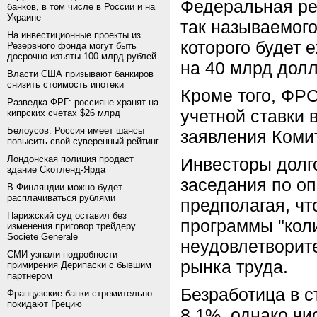
Федеральная ре
банков, в том числе в России и на
Украине
так называемого
На инвестиционные проекты из
которого будет 
Резервного фонда могут быть
досрочно изъяты 100 млрд рублей
на 40 млрд долл
Власти США призывают банкиров
снизить стоимость ипотеки
Кроме того, ФР
Разведка ФРГ: россияне хранят на
учетной ставки 
кипрских счетах $26 млрд
Белоусов: Россия имеет шансы
заявления Коми
повысить свой суверенный рейтинг
Лондонская полиция продаст
Инвесторы долг
здание Скотленд-Ярда
заседания по о
В Финляндии можно будет
расплачиваться рублями
предполагая, чт
Парижский суд оставил без
программы "кол
изменения приговор трейдеру
Societe Generale
неудовлетворит
СМИ узнали подробности
рынка труда.
примирения Дерипаски с бывшим
партнером
Безработица в ст
Французские банки стремительно
покидают Грецию
8,1%, однако чи