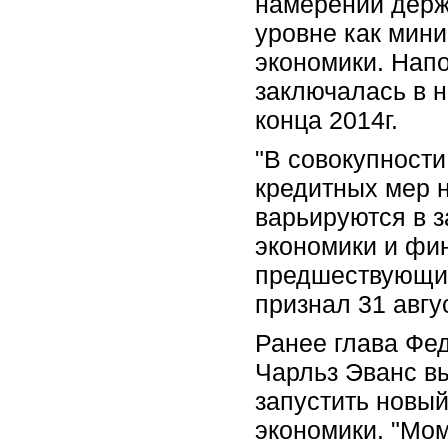
намерении держа
уровне как мини
экономики. Нап
заключалась в н
конца 2014г.
"В совокупност
кредитных мер н
варьируются в з
экономики и фи
предшествующих 
признал 31 авгу
Ранее глава Фед
Чарльз Эванс в
запустить новы
экономики. "Мо