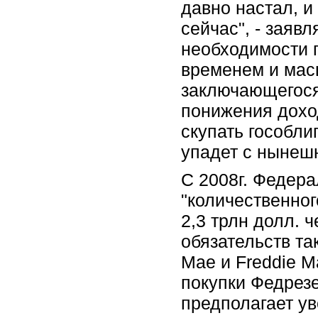
давно настал, 
сейчас", - заяв
необходимости 
временем и мас
заключающегося
понижения дохо
скупать гособли
упадет с нынешн
С 2008г. Федер
"количественног
2,3 трлн долл. 
обязательств та
Mae и Freddie M
покупки Федрез
предполагает ув