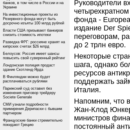
Руководители вх
банков, в том числе в России и на
Украине
четырехкратном
На инвестиционные проекты из
фонда - Europea
Резервного фонда могут быть
досрочно изъяты 100 млрд рублей
издание Der Spi
Власти США призывают банкиров
переговорам, р
снизить стоимость ипотеки
Разведка ФРГ: россияне хранят на
до 2 трлн евро.
кипрских счетах $26 млрд
Белоусов: Россия имеет шансы
Некоторые стра
повысить свой суверенный рейтинг
шага, однако б
Лондонская полиция продаст
здание Скотленд-Ярда
ресурсов антикр
В Финляндии можно будет
поддержать займ
расплачиваться рублями
Италия.
Парижский суд оставил без
изменения приговор трейдеру
Societe Generale
Напомним, что в
СМИ узнали подробности
Жан-Клод Юнкер
примирения Дерипаски с бывшим
партнером
министров финан
Французские банки стремительно
постоянный ант
покидают Грецию