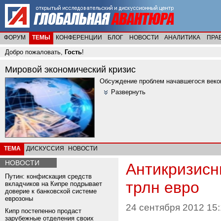
ФОРУМ
ТЕМЫ
КОНФЕРЕНЦИИ
БЛОГ
НОВОСТИ
АНАЛИТИКА
ПРА
Добро пожаловать,
Гость
!
Мировой экономический кризис
Обсуждение проблем начавшегося веков
Развернуть
ТЕМА
ДИСКУССИЯ
НОВОСТИ
НОВОСТИ
Антикризисн
Путин: конфискация средств
трлн евро
вкладчиков на Кипре подрывает
доверие к банковской системе
еврозоны
24 сентября 2012 15:
Кипр постепенно продаст
зарубежные отделения своих