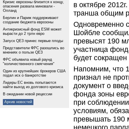
Кризис еврозоны близится к концу,
в октябре 2012г
опасения развала миновали -
Олланд
транша общим р
Берлин и Париж поддерживают
создание бюджета еврозоны
Одновременно с
Антикризисный фонд ESM может
Шойбле сообщил
вырасти до 2 трлн евро
превысят 190 мл
Запуск QE3 принес первые плоды
участница фонда
Представители ФРС разошлись во
мнениях о пользе QE3
будет сокращен
ФРС объявила новый раунд
"количественного смягчения"
Напомним, что 
Один из крупнейших брокеров США
подал иск о банкротстве
признал не про
Лидеры ЕС вновь попытаются
документ о введ
найти выход из долгового кризиса
фонда зоны евр
В ожидании новой рецессии
при соблюдении
Архив новостей
условиям, обяз
превышать 190 
немецкого парла