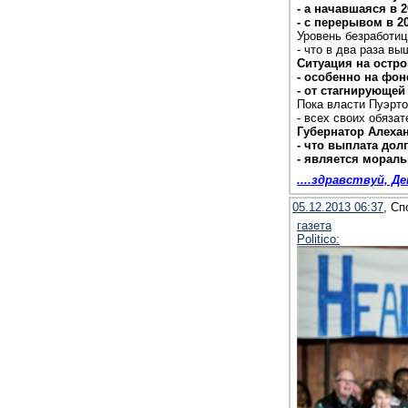
- а начавшаяся в 
- с перерывом в 20
Уровень безработиц
- что в два раза в
Ситуация на остр
- особенно на фо
- от стагнирующей
Пока власти Пуэрт
- всех своих обяза
Губернатор Алехан
- что выплата дол
- является мораль
....здравствуй, 
05.12.2013 06:37
, Сп
газета
Politico: