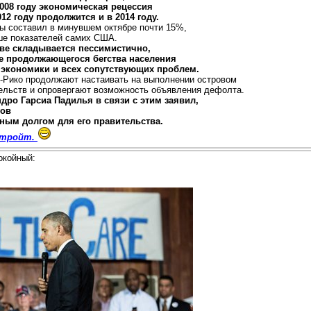
2008 году экономическая рецессия
12 году продолжится и в 2014 году.
ы составил в минувшем октябре почти 15%,
ыше показателей самих США.
ове складывается пессимистично,
не продолжающегося бегства населения
 экономики и всех сопутствующих проблем.
о-Рико продолжают настаивать на выполнении островом
тельств и опровергают возможность объявления дефолта.
дро Гарсиа Падилья в связи с этим заявил,
гов
ным долгом для его правительства.
Детройт.
окойный: