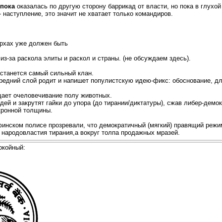
пока
оказалась по другую сторону баррикад от власти, но пока в глухой
- наступление, это значит не хватает только командиров.
ерхах уже должен быть
из-за раскола элиты и раскол и страны. (не обсуждаем здесь).
останется самый сильный клан.
средний слой родит и напишет популистскую идею-фикс: обоснование, д
щает очеловечивание полу животных.
дей и закрутят гайки до упора (до тирании/диктатуры), сжав либер-демо
ронной толщины.
инском полисе прозревали, что демократичный (мягкий) правящий режим
народовластия тирания,а вокруг толпа продажных мразей.
окойный: