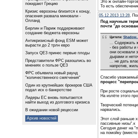
Это ж онлайн-торгов
покидают Грецию
То есть обеспечение
Кризис еврозоны близится к концу,
05.12.2013 13:28
, По
опасения развала миновали -
Олланд
Под научным терм
почти "до основан
Берлин и Париж поддерживают
создание бюджета еврозоны
Цитата:
Shadow. 
Антикризисный фонд ESM может
... Содержать 
вырасти до 2 трлн евро
- без работы и
они основали э
Запуск QE3 принес первые плоды
дырами и нето
Представители ФРС разошлись во
... не дать вл
мнениях о пользе QE3
напротив, жил
ФРС объявила новый раунд
Спасибо уважаемы
"количественного смягчения"
процесс "перепро
Один из крупнейших брокеров США
подал иск о банкротстве
При росте социальн
На излёте этого пр
Лидеры ЕС вновь попытаются
найти выход из долгового кризиса
Творческий потенциа
нарвались.
В ожидании новой рецессии
Архив новостей
Этот слой раньше 
пассивные низы".к
Сегодня денег на "
на помойку (вместо 