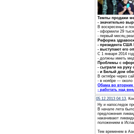
Темпы продажи ме
- значительно выр
В воскресенье и по
- оформили 29 тыся
- первый месяц ре
Реформа здравоох
- президента США
- выступают его 
С 1 января 2014 г
- должны иметь мед
Проблемы с оформ
- сыграли на руку
- и Белый дом обе
В октябре через са
- в ноябре — около 
Обама во вторник 
- работать над в
05.12.2013 04:13
, Ко
Ну и напоследок пр
В начале лета был
предложения ликвид
накачивают ликвид
положением в Испан
Тем временем в Ази