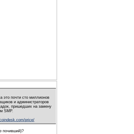
 а это почти сто миллионов
авщиков и администраторов
щадок, пришедших на замену
ам SMP.
.coindesk.com/price/
же почивший)?