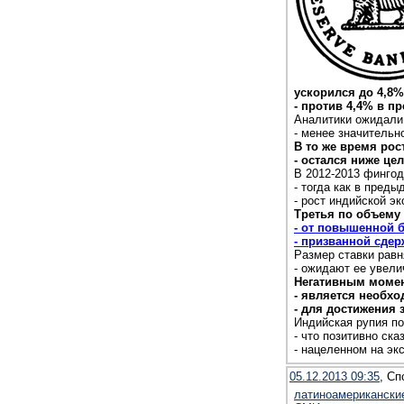
ускорился до 4,8%
- против 4,4% в п
Аналитики ожидали
- менее значительн
В то же время рос
- остался ниже це
В 2012-2013 фингод
- тогда как в преды
- рост индийской э
Третья по объему
- от повышенной б
- призванной сде
Размер ставки равн
- ожидают ее увели
Негативным момен
- является необх
- для достижения 
Индийская рупия по
- что позитивно ск
- нацеленном на экс
05.12.2013 09:35
, Сп
латиноамерикански