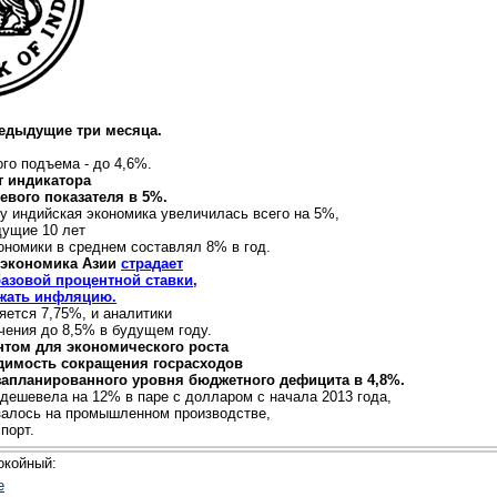
редыдущие три месяца.
ого подъема - до 4,6%.
т индикатора
левого показателя в 5%.
у индийская экономика увеличилась всего на 5%,
дущие 10 лет
кономики в среднем составлял 8% в год.
 экономика Азии
страдает
азовой процентной ставки,
ржать инфляцию.
яется 7,75%, и аналитики
чения до 8,5% в будущем году.
том для экономического роста
одимость сокращения госрасходов
запланированного уровня бюджетного дефицита в 4,8%.
дешевела на 12% в паре с долларом с начала 2013 года,
азалось на промышленном производстве,
порт.
окойный:
е