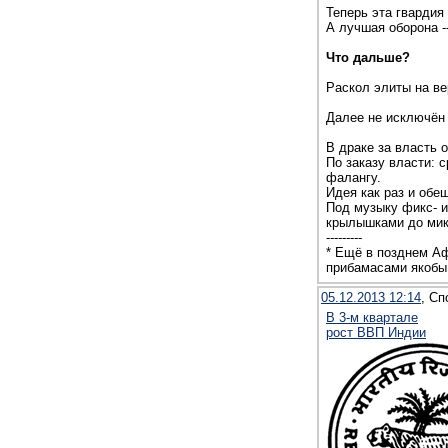
Теперь эта гвардия
А лучшая оборона -
Что дальше?
Раскол элиты на в
Далее не исключён 
В драке за власть 
По заказу власти: 
фалангу.
Идея как раз и обе
Под музыку фикс- и
крылышками до мик
---------
* Ещё в позднем Аф
прибамасами якобы 
05.12.2013 12:14
, Сп
В 3-м квартале
рост ВВП Индии