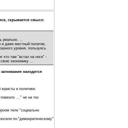
исе, скрывается смысл:
 реально. ...
ы и даже местный политик,
разного уровня, пользуясь
 кто там "встал на ноги" -
свою экономику ...
 загнивания находится
й юристы и политики.
овезло ...." не на тех
ёрном теле "социально
бросили по-"демократическому"