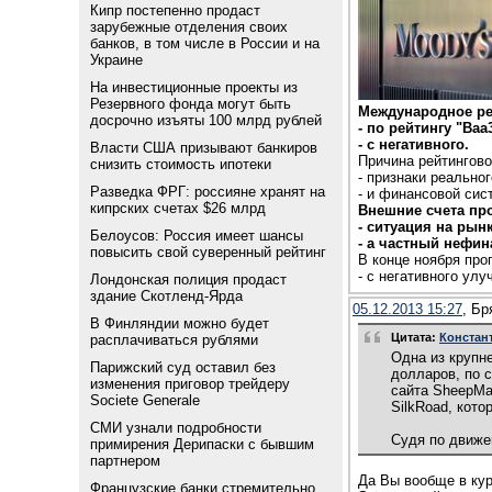
Кипр постепенно продаст
зарубежные отделения своих
банков, в том числе в России и на
Украине
На инвестиционные проекты из
Резервного фонда могут быть
Международное ре
досрочно изъяты 100 млрд рублей
- по рейтингу "Ba
- с негативного.
Власти США призывают банкиров
Причина рейтингово
снизить стоимость ипотеки
- признаки реально
Разведка ФРГ: россияне хранят на
- и финансовой сис
кипрских счетах $26 млрд
Внешние счета пр
- ситуация на рын
Белоусов: Россия имеет шансы
- а частный нефи
повысить свой суверенный рейтинг
В конце ноября про
- с негативного ул
Лондонская полиция продаст
здание Скотленд-Ярда
05.12.2013 15:27
, Бр
В Финляндии можно будет
Цитата:
Констант
расплачиваться рублями
Одна из крупне
Парижский суд оставил без
долларов, по 
изменения приговор трейдеру
сайта SheepMa
Societe Generale
SilkRoad, кото
СМИ узнали подробности
Судя по движе
примирения Дерипаски с бывшим
партнером
Да Вы вообще в кур
Французские банки стремительно