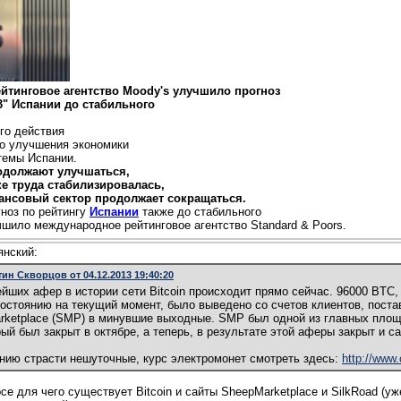
йтинговое агентство Moody's улучшило прогноз
a3" Испании до стабильного
го действия
го улучшения экономики
темы Испании.
одолжают улучшаться,
ке труда стабилизировалась,
нансовый сектор продолжает сокращаться.
гноз по рейтингу
Испании
также до стабильного
учшило международное рейтинговое агентство Standard & Poors.
янский:
ин Скворцов от 04.12.2013 19:40:20
йших афер в истории сети Bitcoin происходит прямо сейчас. 96000 BTC,
состоянию на текущий момент, было выведено со счетов клиентов, пост
rketplace (SMP) в минувшие выходные. SMP был одной из главных пло
рый был закрыт в октябре, а теперь, в результате этой аферы закрыт и с
нию страсти нешуточные, курс электромонет смотреть здесь:
http://www
се для чего существует Bitcoin и сайты SheepMarketplace и SilkRoad (у