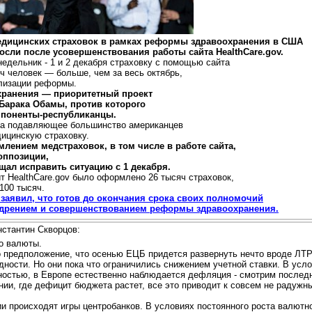
дицинских страховок в рамках реформы здравоохранения в США
осли после усовершенствования работы сайта HealthCare.gov.
недельник - 1 и 2 декабря страховку с помощью сайта
ч человек — больше, чем за весь октябрь,
ализации реформы.
ранения — приоритетный проект
 Барака Обамы, против которого
оппоненты-республиканцы.
ода подавляющее большинство американцев
ицинскую страховку.
лением медстраховок, в том числе в работе сайта,
 оппозиции,
щал исправить ситуацию с 1 декабря.
йт HealthCare.gov было оформлено 26 тысяч страховок,
100 тысяч.
заявил, что готов до окончания срока своих полномочий
недрением и совершенствованием реформы здравоохранения.
нстантин Скворцов:
о валюты.
о предположение, что осенью ЕЦБ придется развернуть нечто вроде ЛТ
ности. Но они пока что ограничились снижением учетной ставки. В усл
ностью, в Европе естественно наблюдается дефляция - смотрим послед
ии, где дефицит бюджета растет, все это приводит к совсем не радужн
и происходят игры центробанков. В условиях постоянного роста валютно