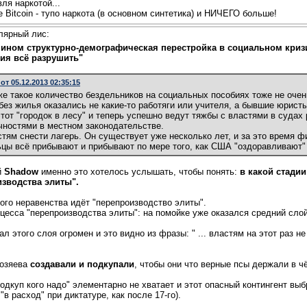
ля наркотой...
 Bitcoin - тупо наркота (в основном синтетика) и НИЧЕГО больше!
лярный лис:
ином структурно-демографическая перестройка в социальном криз
ия всё разрушить"
от 05.12.2013 02:35:15
же такое количество бездельников на социальных пособиях тоже не очень
 без жилья оказались не какие-то работяги или учителя, а бывшие юрист
тот "городок в лесу" и теперь успешно ведут тяжбы с властями в судах 
чностями в местном законодательстве.
астям снести лагерь. Он существует уже несколько лет, и за это время фиг
ьцы всё прибывают и прибывают по мере того, как США "оздоравливают" 
й
Shadow
именно это хотелось услышать, чтобы понять:
в какой стадии
изводства элиты".
ого неравенства идёт "перепроизводство элиты".
оцесса "перепроизводства элиты": на помойке уже оказался средний сло
л этого слоя огромен и это видно из фразы: " ... властям на этот раз не п
хозяева
создавали и подкупали
, чтобы они что верные псы держали в ч
подкуп кого надо" элементарно не хватает и этот опасный контингент вы
"в расход" при диктатуре, как после 17-го).