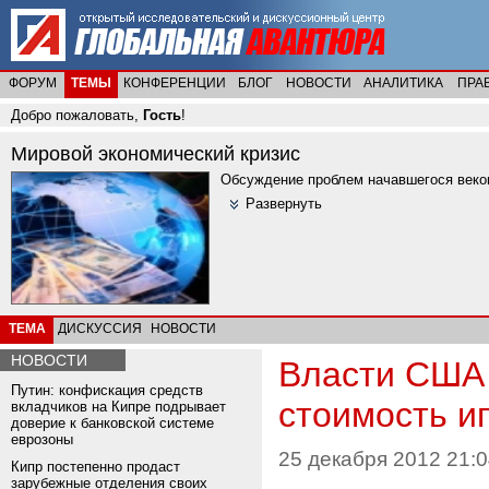
ФОРУМ
ТЕМЫ
КОНФЕРЕНЦИИ
БЛОГ
НОВОСТИ
АНАЛИТИКА
ПРА
Добро пожаловать,
Гость
!
Мировой экономический кризис
Обсуждение проблем начавшегося веков
Развернуть
ТЕМА
ДИСКУССИЯ
НОВОСТИ
НОВОСТИ
Власти США 
Путин: конфискация средств
стоимость и
вкладчиков на Кипре подрывает
доверие к банковской системе
еврозоны
25 декабря 2012 21:0
Кипр постепенно продаст
зарубежные отделения своих