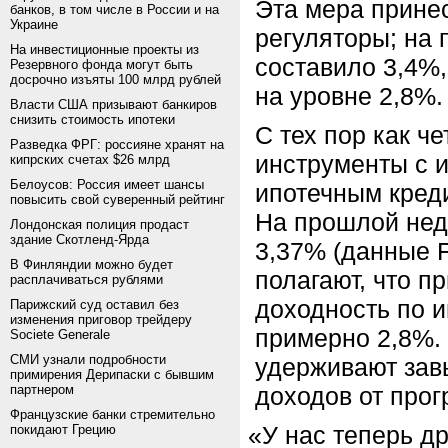
Эта мера прине
банков, в том числе в России и на
Украине
регуляторы; на 
На инвестиционные проекты из
составило 3,4%
Резервного фонда могут быть
досрочно изъяты 100 млрд рублей
на уровне 2,8%.
Власти США призывают банкиров
снизить стоимость ипотеки
С тех пор как ч
Разведка ФРГ: россияне хранят на
инструменты с 
кипрских счетах $26 млрд
Белоусов: Россия имеет шансы
ипотечным креди
повысить свой суверенный рейтинг
На прошлой нед
Лондонская полиция продаст
здание Скотленд-Ярда
3,37%
(
данные F
В Финляндии можно будет
полагают, что п
расплачиваться рублями
доходность по 
Парижский суд оставил без
изменения приговор трейдеру
примерно 2,8%. 
Societe Generale
СМИ узнали подробности
удерживают зав
примирения Дерипаски с бывшим
партнером
доходов от про
Французские банки стремительно
«
У нас теперь д
покидают Грецию