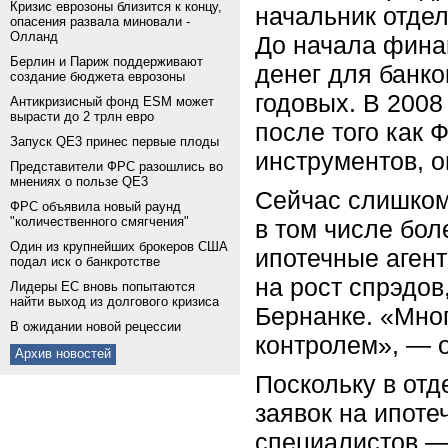
Кризис еврозоны близится к концу,
начальник отдел
опасения развала миновали -
Олланд
До начала фина
Берлин и Париж поддерживают
денег для банко
создание бюджета еврозоны
годовых. В 2008 
Антикризисный фонд ESM может
вырасти до 2 трлн евро
после того как 
Запуск QE3 принес первые плоды
инструментов, он
Представители ФРС разошлись во
мнениях о пользе QE3
Сейчас слишком
ФРС объявила новый раунд
"количественного смягчения"
в том числе бол
Один из крупнейших брокеров США
ипотечные агент
подал иск о банкротстве
на рост спрэдов
Лидеры ЕС вновь попытаются
найти выход из долгового кризиса
Бернанке.
«
Мног
В ожидании новой рецессии
контролем», — о
Архив новостей
Поскольку в отд
заявок на ипоте
специалистов — 