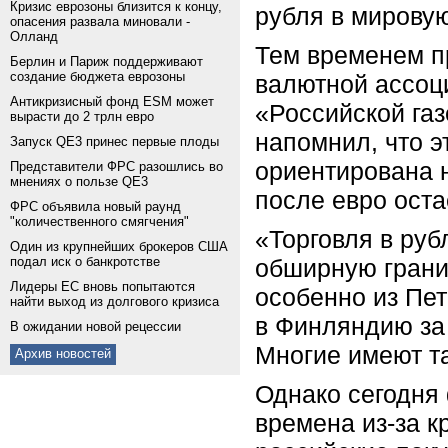
Кризис еврозоны близится к концу,
рубля в мировую
опасения развала миновали -
Олланд
Тем временем п
Берлин и Париж поддерживают
создание бюджета еврозоны
валютной ассоц
Антикризисный фонд ESM может
«Российской газ
вырасти до 2 трлн евро
напомнил, что э
Запуск QE3 принес первые плоды
ориентирована н
Представители ФРС разошлись во
мнениях о пользе QE3
после евро оста
ФРС объявила новый раунд
"количественного смягчения"
«Торговля в руб
Один из крупнейших брокеров США
подал иск о банкротстве
обширную грани
Лидеры ЕС вновь попытаются
особенно из Пет
найти выход из долгового кризиса
в Финляндию за 
В ожидании новой рецессии
Многие имеют т
Архив новостей
Однако сегодня
времена из-за к