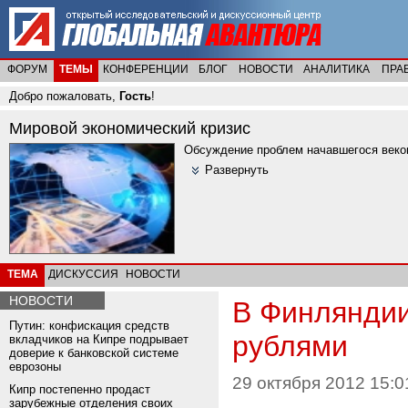
ФОРУМ
ТЕМЫ
КОНФЕРЕНЦИИ
БЛОГ
НОВОСТИ
АНАЛИТИКА
ПРА
Добро пожаловать,
Гость
!
Мировой экономический кризис
Обсуждение проблем начавшегося веков
Развернуть
ТЕМА
ДИСКУССИЯ
НОВОСТИ
НОВОСТИ
В Финляндии
Путин: конфискация средств
рублями
вкладчиков на Кипре подрывает
доверие к банковской системе
еврозоны
29 октября 2012 15:0
Кипр постепенно продаст
зарубежные отделения своих