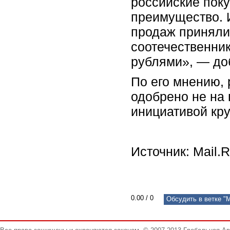
российские пок
преимущество. 
продаж приняли
соотечественни
рублями», — доб
По его мнению,
одобрено не на 
инициативой кру
Источник: Mail.R
0.00
/
0
Обсудить в ветке "