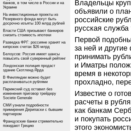
Владельцы круп
банков, в том числе в России и на
Украине
объявили о план
На инвестиционные проекты из
российские руб
Резервного фонда могут быть
досрочно изъяты 100 млрд рублей
русская служба
Власти США призывают банкиров
снизить стоимость ипотеки
Первой подобны
Разведка ФРГ: россияне хранят на
за ней и другие
кипрских счетах $26 млрд
Белоусов: Россия имеет шансы
принимать рубл
повысить свой суверенный рейтинг
и Иматры положи
Лондонская полиция продаст
здание Скотленд-Ярда
время в некото
В Финляндии можно будет
прохладно, пер
расплачиваться рублями
Парижский суд оставил без
Известие о гото
изменения приговор трейдеру
Societe Generale
расчеты в рубля
СМИ узнали подробности
как банкам Сер
примирения Дерипаски с бывшим
партнером
и покупать росс
Французские банки стремительно
этого экономист
покидают Грецию