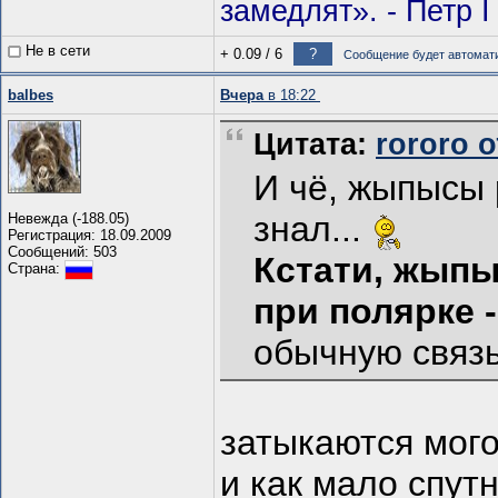
замедлят». - Петр I
Не в сети
+ 0.09
/
6
?
Сообщение будет автомати
balbes
Вчера
в 18:22
Цитата:
rororo о
И чё, жыпысы 
знал...
Невежда (-188.05)
Регистрация: 18.09.2009
Сообщений: 503
Кстати, жыпы
Страна:
при полярке 
обычную связь
затыкаются мог
и как мало спут