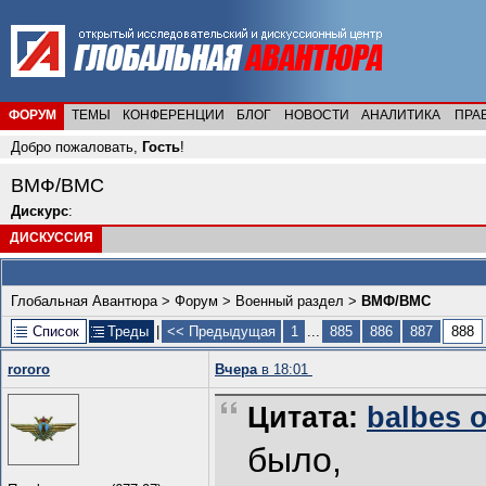
ФОРУМ
ТЕМЫ
КОНФЕРЕНЦИИ
БЛОГ
НОВОСТИ
АНАЛИТИКА
ПРА
Добро пожаловать,
Гость
!
ВМФ/ВМС
Дискурс
:
ДИСКУССИЯ
Глобальная Авантюра
>
Форум
>
Военный раздел
>
ВМФ/ВМС
Список
Треды
|
<< Предыдущая
1
...
885
886
887
888
rororo
Вчера
в 18:01
Цитата:
balbes о
было,