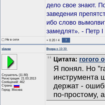
дело свое знают. П
заведения препятст
ибо слово вымолвит
замедлят». - Петр I
Не в сети
+ 0.20
/
4
?
slavae
Вчера
в 19:39
Цитата:
rororo о
Я понял. Но "
инструмента ш
Слушатель (11.80)
Регистрация: 21.03.2013
Сообщений: 462
держат - ошиб
Страна:
Город: Москва
по-простому, а