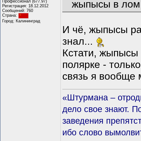
жыпысы в лом 
Профессионал (677.97)
Регистрация: 18.12.2012
Сообщений: 760
Страна:
Город: Калининград
И чё, жыпысы ра
знал...
Кстати, жыпысы 
полярке - тольк
связь я вообще 
«Штурмана – отродь
дело свое знают. П
заведения препятст
ибо слово вымолвит