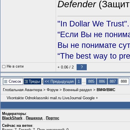
Defender
(Защит
"In Dollar We Trust".
“Если Вы не понима
Вы не понимате сут
“The best way to predi
Не в сети
+ 0.06
/
2
?
Список
Треды
|
<< Предыдущая
1
...
885
886
887
888
Глобальная Авантюра
>
Форум
>
Военный раздел
>
ВМФ/ВМС
Vkontakte
Odnoklassniki
mail.ru
LiveJournal
Google +
Модераторы
:
BlackShark
,
Пешеход
,
Портос
Сейчас на ветке
:
Всего: 7, Гостей: 7, Пользователей: 0