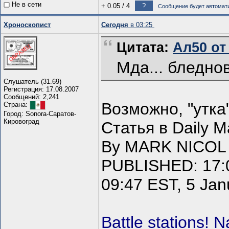
Не в сети
+ 0.05
/
4
?
Сообщение будет автомати
Хроноскопист
Сегодня
в 03:25
Цитата:
Ал50 от 
Мда... бледно
Слушатель (31.69)
Регистрация: 17.08.2007
Сообщений: 2,241
Возможно, "утка"
Страна:
Город: Sonora-Саратов-
Кировоград
Статья в Daily Ma
By MARK NICOL
PUBLISHED: 17:0
09:47 EST, 5 Jan
Battle stations! 