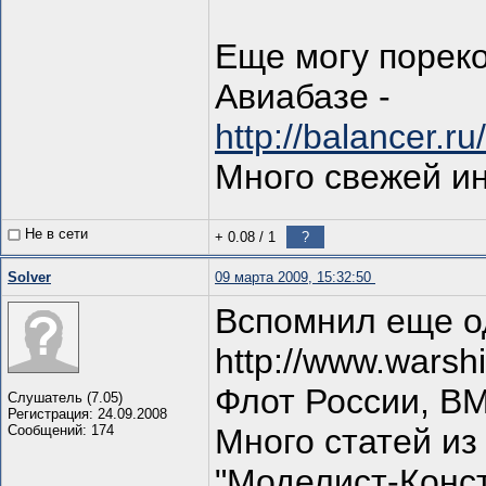
Еще могу порек
Авиабазе -
http://balancer.
Много свежей и
Не в сети
+ 0.08
/
1
?
Solver
09 марта 2009, 15:32:50
Вспомнил еще о
http://www.warshi
Флот России, В
Слушатель (7.05)
Регистрация: 24.09.2008
Сообщений: 174
Много статей из
"Моделист-Конст