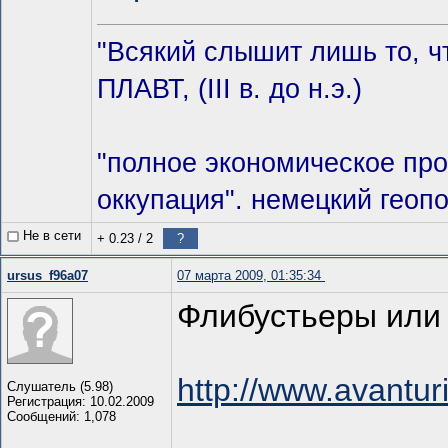
"Всякий слышит лишь то, ч
ПЛАВТ, (III в. до н.э.)
"полное экономическое про
оккупация". немецкий геоп
Не в сети
+ 0.23
/
2
?
ursus_f96a07
07 марта 2009, 01:35:34
Флибустьеры или 
http://www.avantur
Слушатель (5.98)
Регистрация: 10.02.2009
Сообщений: 1,078