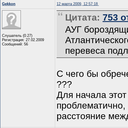
Gekkon
12 марта 2009, 12:57:18
Цитата:
753 о
АУГ бороздящи
Слушатель (0.27)
Атлантическог
Регистрация: 27.02.2009
Сообщений: 56
перевеса подл
С чего бы обреч
???
Для начала этот
проблематично,
расстояние меж