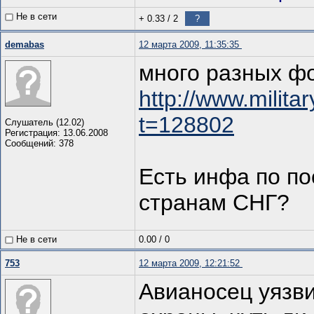
Не в сети
+ 0.33
/
2
?
demabas
12 марта 2009, 11:35:35
много разных фо
http://www.milit
t=128802
Слушатель (12.02)
Регистрация: 13.06.2008
Сообщений: 378
Есть инфа по по
странам СНГ?
Не в сети
0.00
/
0
753
12 марта 2009, 12:21:52
Авианосец уязви