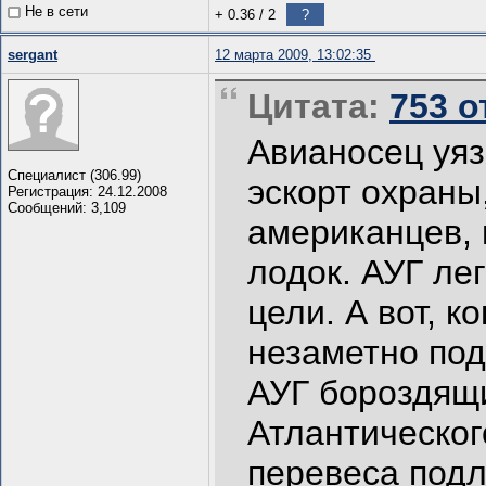
Не в сети
+ 0.36
/
2
?
sergant
12 марта 2009, 13:02:35
Цитата:
753 о
Авианосец уяз
Специалист (306.99)
эскорт охраны
Регистрация: 24.12.2008
Сообщений: 3,109
американцев, 
лодок. АУГ ле
цели. А вот, к
незаметно под
АУГ бороздящи
Атлантическог
перевеса подл