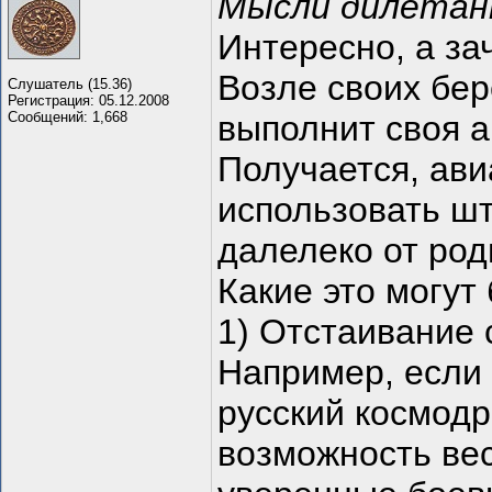
Мысли дилетант
Интересно, а за
Возле своих бер
Слушатель (15.36)
Регистрация: 05.12.2008
Сообщений: 1,668
выполнит своя а
Получается, ави
использовать ш
далелеко от род
Какие это могут
1) Отстаивание 
Например, если 
русский космодр
возможность ве