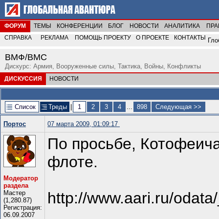
ФОРУМ
ТЕМЫ
КОНФЕРЕНЦИИ
БЛОГ
НОВОСТИ
АНАЛИТИКА
ПРА
СПРАВКА
РЕКЛАМА
ПОМОЩЬ ПРОЕКТУ
О ПРОЕКТЕ
КОНТАКТЫ
Гло
ВМФ/ВМС
Дискурс: Армия, Вооруженные силы, Тактика, Войны, Конфликты
ДИСКУССИЯ
НОВОСТИ
Список
Треды
|
1
2
3
4
...
898
Следующая >>
Портос
07 марта 2009, 01:09:17
По просьбе, Котофеича
флоте.
Модератор
раздела
Мастер
http://www.aari.ru/oda
(1,280.87)
Регистрация:
06.09.2007