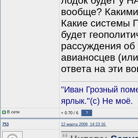
лодок будет у Н
вообще? Какими
Какие системы П
будет геополити
рассуждения об
авианосцев (ил
ответа на эти в
"Иван Грозный пом
ярлык."(с) Не моё.
В сети
+ 0.70
/
6
?
753
12 марта 2009, 14:23:16