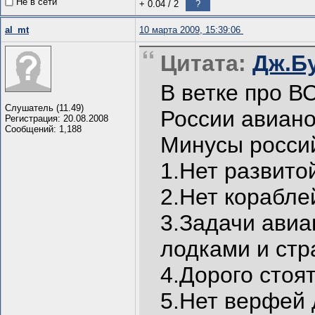
Не в сети
+ 0.04
/
2
?
al_mt
10 марта 2009, 15:39:06
Цитата:
Дж.Бу
В ветке про В
Слушатель (11.49)
России авиано
Регистрация: 20.08.2008
Сообщений: 1,188
Минусы россий
1.Нет развито
2.Нет корабле
3.Задачи ави
лодками и стр
4.Дорого стоят
5.Нет верфей 