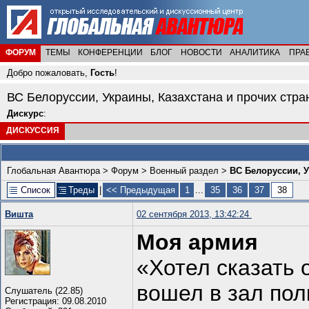
ФОРУМ
ТЕМЫ
КОНФЕРЕНЦИИ
БЛОГ
НОВОСТИ
АНАЛИТИКА
ПРА
Добро пожаловать,
Гость
!
ВС Белоруссии, Украины, Казахстана и прочих стр
Дискурс
:
ДИСКУССИЯ
Глобальная Авантюра
>
Форум
>
Военный раздел
>
ВС Белоруссии, У
Список
Треды
|
<< Предыдущая
1
...
35
36
37
38
Вишта
02 сентября 2013, 13:42:24
Моя армия
«Хотел сказать 
вошел в зал по
Слушатель (22.85)
Регистрация: 09.08.2010