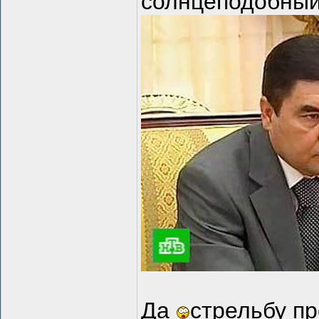
солнцеподобны
Да
стрельбу п