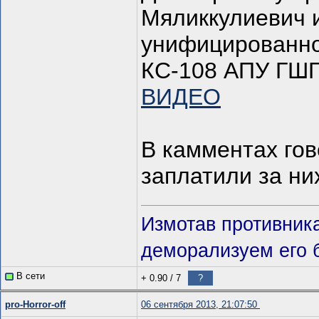
Мяликкулиевич 
унифицированно
КС-108 АПУ ГШГ
ВИДЕО
В камментах гов
заплатили за н
Измотав противник
деморализуем его 
В сети
+ 0.90
/
7
?
pro-Horror-off
06 сентября 2013, 21:07:50