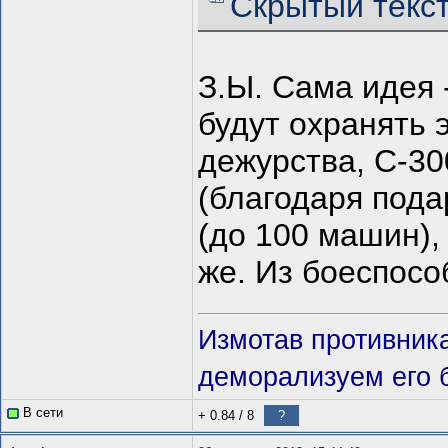
Скрытый текс
З.Ы. Сама идея 
будут охранять 
дежурства, С-30
(благодаря пода
(до 100 машин),
же. Из боеспосо
Измотав противник
деморализуем его 
В сети
+ 0.84
/
8
?