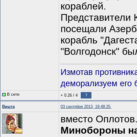
кораблей.
Представители 
посещали Азерба
корабль "Дагест
"Волгодонск" был
Измотав противник
деморализуем его 
В сети
+ 0.26
/
4
?
Вишта
03 сентября 2013, 19:48:25
вместо Оплотов.
Минобороны нак