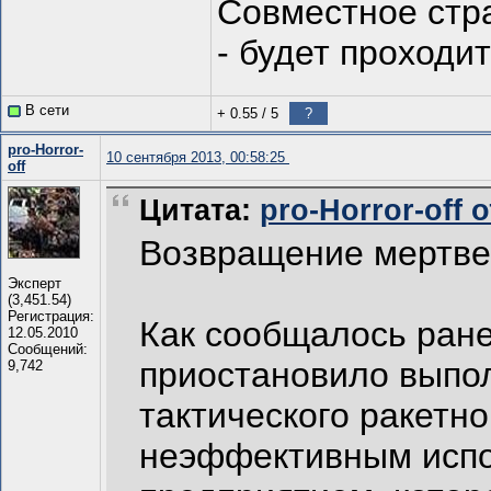
Совместное стра
- будет проходит
В сети
+ 0.55
/
5
?
pro-Horror-
10 сентября 2013, 00:58:25
off
Цитата:
pro-Horror-off о
Возвращение мертв
Эксперт
(3,451.54)
Регистрация:
Как сообщалось ран
12.05.2010
Сообщений:
приостановило выпол
9,742
тактического ракетно
неэффективным испо