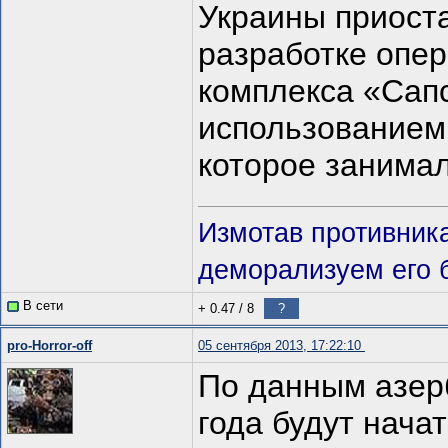
Украины приост
разработке опер
комплекса «Сап
использованием
которое занимал
Измотав противник
деморализуем его 
В сети
+ 0.47
/
8
?
pro-Horror-off
05 сентября 2013, 17:22:10
По данным азер
года будут нача