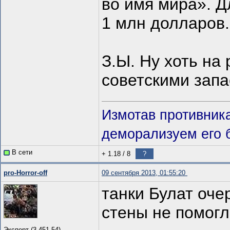
во имя мира». Д
1 млн долларов.
З.Ы. Ну хоть на
советскими запа
Измотав противник
деморализуем его 
В сети
+ 1.18
/
8
?
pro-Horror-off
09 сентября 2013, 01:55:20
танки Булат оче
стены не помог
Эксперт (3,451.54)