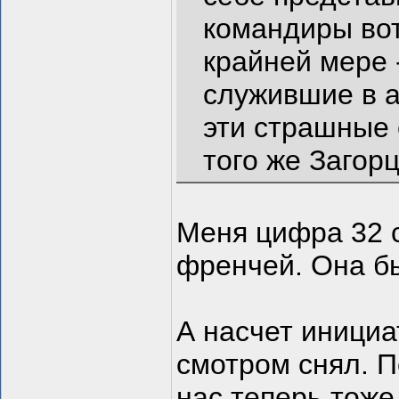
командиры вот
крайней мере 
служившие в а
эти страшные
того же Загор
Меня цифра 32 с
френчей. Она бы
А насчет инициа
смотром снял. П
нас теперь тоже 