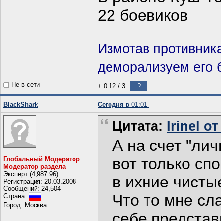
22 боевиков
Измотав противник
деморализуем его 
Не в сети
+ 0.12
/
3
?
BlackShark
Сегодня
в 01:01
Цитата:
Irinel о
А на счет "лич
вот только сп
Глобальный Модератор
Модератор раздела
Эксперт (4,987.96)
в ихние чистые
Регистрация: 20.03.2008
Сообщений: 24,504
Что то мне сла
Страна:
Город: Москва
себе представ