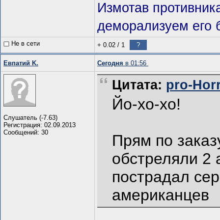
Измотав противник
деморализуем его 
Не в сети
+ 0.02
/
1
?
Евпатий K.
Сегодня
в 01:56
Цитата:
pro-Horr
Йо-хо-хо!
Слушатель (-7.63)
Регистрация: 02.09.2013
Сообщений: 30
Прям по заказ
обстреляли 2 
пострадал сер
американцев