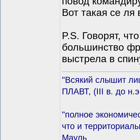
повод командиру
Вот такая се ля 
P.S. Говорят, чт
большинство фр
выстрела в спин
"Всякий слышит лиш
ПЛАВТ, (III в. до н.э
"полное экономичес
что и территориаль
Мауль