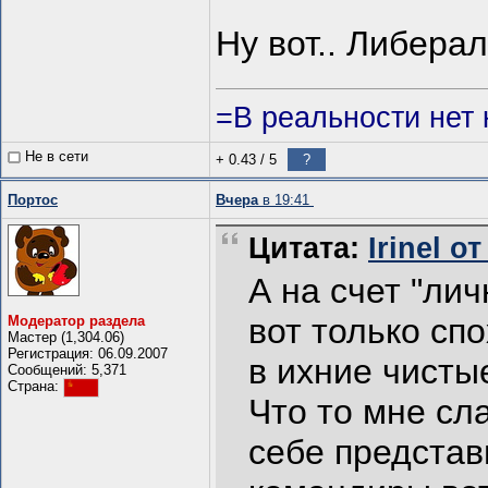
Ну вот.. Либера
=В реальности нет 
Не в сети
+ 0.43
/
5
?
Портос
Вчера
в 19:41
Цитата:
Irinel о
А на счет "лич
вот только сп
Модератор раздела
Мастер (1,304.06)
Регистрация: 06.09.2007
в ихние чистые
Сообщений: 5,371
Страна:
Что то мне сла
себе представ