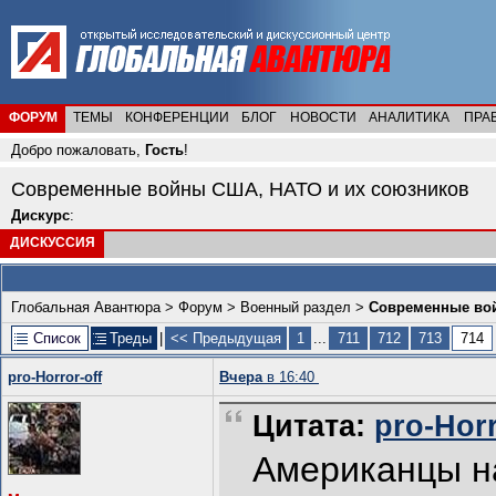
ФОРУМ
ТЕМЫ
КОНФЕРЕНЦИИ
БЛОГ
НОВОСТИ
АНАЛИТИКА
ПРА
Добро пожаловать,
Гость
!
Современные войны США, НАТО и их союзников
Дискурс
:
ДИСКУССИЯ
Глобальная Авантюра
>
Форум
>
Военный раздел
>
Современные вой
Список
Треды
|
<< Предыдущая
1
...
711
712
713
714
pro-Horror-off
Вчера
в 16:40
Цитата:
pro-Horr
Американцы на