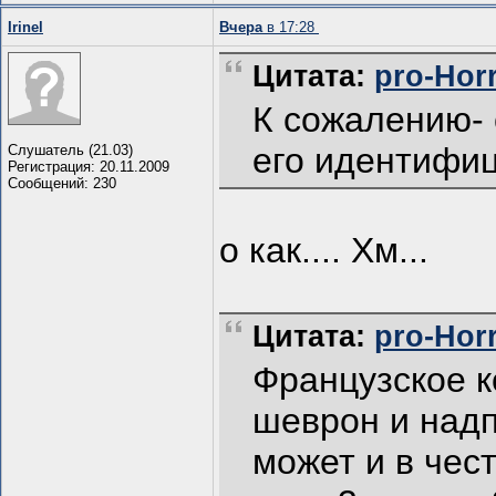
Irinel
Вчера
в 17:28
Цитата:
pro-Horr
К сожалению- 
его идентифиц
Слушатель (21.03)
Регистрация: 20.11.2009
Сообщений: 230
о как.... Хм...
Цитата:
pro-Horr
Французское 
шеврон и надп
может и в чес