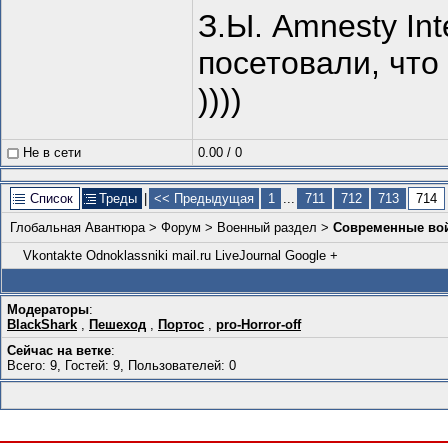
З.Ы. Amnesty In
посетовали, что
))))
Не в сети
0.00
/
0
Список
Треды
|
<< Предыдущая
1
...
711
712
713
714
Глобальная Авантюра
>
Форум
>
Военный раздел
>
Современные вой
Vkontakte
Odnoklassniki
mail.ru
LiveJournal
Google +
Модераторы
:
BlackShark
,
Пешеход
,
Портос
,
pro-Horror-off
Сейчас на ветке
:
Всего: 9, Гостей: 9, Пользователей: 0