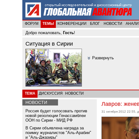
ФОРУМ
ТЕМЫ
КОНФЕРЕНЦИИ
БЛОГ
НОВОСТИ
АНАЛИ
Добро пожаловать,
Гость
!
Ситуация в Сирии
Развернуть
ТЕМА
ДИСКУССИЯ
НОВОСТИ
НОВОСТИ
Лавров: жене
Россия будет голосовать против
31 октября 2012 22:55, 
новой резолюции Генассамблеи
ООН по Сирии - МИД РФ
В Сирии объявлена награда за
поимку журналистов "Аль-Арабии"
и "Аль-Джазиры"