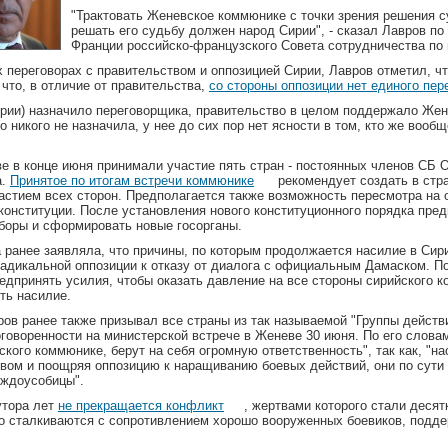
"Трактовать Женевское коммюнике с точки зрения решения с
решать его судьбу должен народ Сирии", - сказал Лавров по
Франции российско-французского Совета сотрудничества по 
 переговорах с правительством и оппозицией Сирии, Лавров отметил, ч
 что, в отличие от правительства,
со стороны оппозиции нет единого пе
ирии) назначило переговорщика, правительство в целом поддержало Же
 никого не назначила, у нее до сих пор нет ясности в том, кто же вообщ
е в конце июня принимали участие пять стран - постоянных членов СБ 
а.
Принятое по итогам встречи коммюнике
рекомендует создать в стр
частием всех сторон. Предполагается также возможность пересмотра на
конституции. После установления нового конституционного порядка пре
боры и сформировать новые госорганы.
 ранее заявляла, что причины, по которым продолжается насилие в Сир
адикальной оппозиции к отказу от диалога с официальным Дамаском. П
едпринять усилия, чтобы оказать давление на все стороны сирийского к
ть насилие.
в ранее также призывал все страны из так называемой "Группы действ
говоренности на министерской встрече в Женеве 30 июня. По его словам
ого коммюнике, берут на себя огромную ответственность", так как, "на
твом и поощряя оппозицию к наращиванию боевых действий, они по сути
еждоусобицы".
утора лет
не прекращается конфликт
, жертвами которого стали десят
то сталкиваются с сопротивлением хорошо вооруженных боевиков, подд