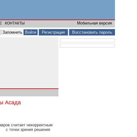
Мобильная версия
Е
КОНТАКТЫ
Запомнить
Регистрация
Восстановить пароль
бы Асада
вров считает некорректным
с точки зрения решения