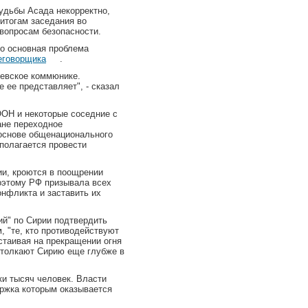
удьбы Асада некорректно,
 итогам заседания во
вопросам безопасности.
то основная проблема
реговорщика
.
невское коммюнике.
е ее представляет", - сказал
ООН и некоторые соседние с
ане переходное
 основе общенационального
дполагается провести
ии, кроются в поощрении
оэтому РФ призывала всех
онфликта и заставить их
ий" по Сирии подтвердить
, "те, кто противодействуют
стаивая на прекращении огня
 толкают Сирию еще глубже в
ки тысяч человек. Власти
ержка которым оказывается