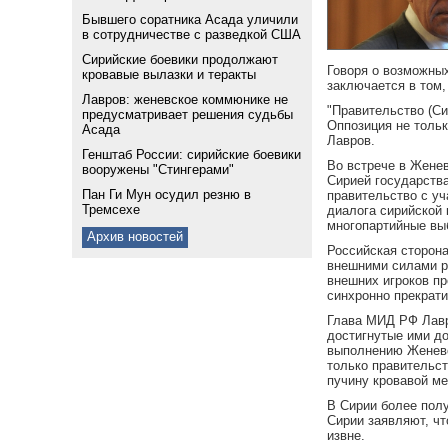
Бывшего соратника Асада уличили
в сотрудничестве с разведкой США
Сирийские боевики продолжают
Говоря о возможных
кровавые вылазки и теракты
заключается в том,
Лавров: женевское коммюнике не
"Правительство (С
предусматривает решения судьбы
Оппозиция не только
Асада
Лавров.
Генштаб России: сирийские боевики
Во встрече в Женев
вооружены "Стингерами"
Сирией государств
Пан Ги Мун осудил резню в
правительство с у
Тремсехе
диалога сирийской 
многопартийные вы
Архив новостей
Российская сторона
внешними силами р
внешних игроков пр
синхронно прекрати
Глава МИД РФ Лавро
достигнутые ими до
выполнению Женевск
только правительс
пучину кровавой м
В Сирии более пол
Сирии заявляют, ч
извне.