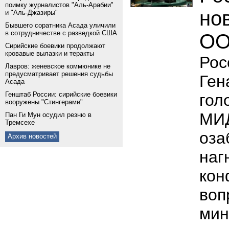
поимку журналистов "Аль-Арабии"
но
и "Аль-Джазиры"
Бывшего соратника Асада уличили
в сотрудничестве с разведкой США
ОО
Сирийские боевики продолжают
кровавые вылазки и теракты
Рос
Лавров: женевское коммюнике не
предусматривает решения судьбы
Ген
Асада
Генштаб России: сирийские боевики
гол
вооружены "Стингерами"
МИ
Пан Ги Мун осудил резню в
Тремсехе
оза
Архив новостей
на
ко
во
мин