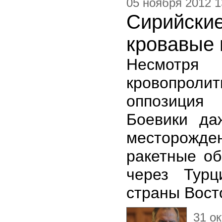
05 ноября 2012 1
Сирийск
кровавые 
Несмотр
кровопрол
оппозиция 
Боевики да
месторожде
ракетные об
через Турц
страны Вост
31 о