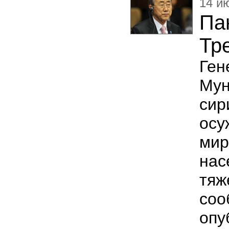
14 и
Па
Тр
Ген
Му
сир
осу
ми
нас
тяж
со
опу