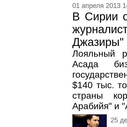
01 апреля 2013 1
В Сирии о
журналис
Джазиры"
Лояльный р
Асада би
государстве
$140 тыс. т
страны кор
Арабийя" и 
25 д