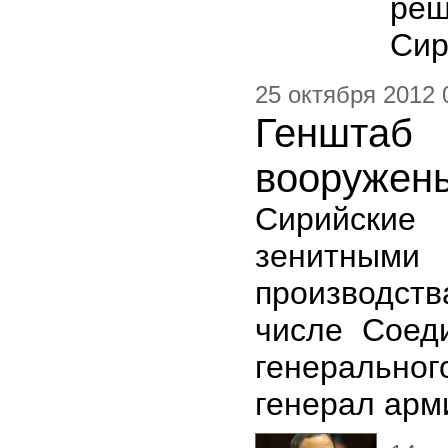
ре
Сир
25 октября 2012 
Генштаб 
вооружены
Сирийские 
зенитны
производст
числе Соед
генерально
генерал арм