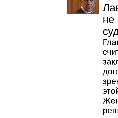
Ла
не
су
Гл
сч
з
дог
зре
это
Жен
реш