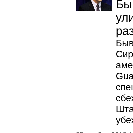
Бы
ул
ра
Быв
Си
ам
Gu
спе
сбе
Шта
убе