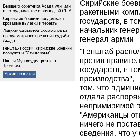
Сирийские боев
Бывшего соратника Асада уличили
ракетными комп
в сотрудничестве с разведкой США
Сирийские боевики продолжают
государств, в т
кровавые вылазки и теракты
начальник гене
Лавров: женевское коммюнике не
предусматривает решения судьбы
генерал армии 
Асада
Генштаб России: сирийские боевики
"Генштаб распо
вооружены "Стингерами"
против правите
Пан Ги Мун осудил резню в
Тремсехе
государств, в т
Архив новостей
производства",
том, что админ
отдала распоря
непримиримой о
"Американцы отк
ничего не пост
сведения, что у