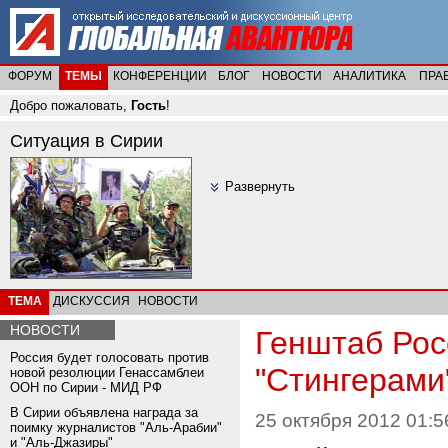
ФОРУМ
ТЕМЫ
КОНФЕРЕНЦИИ
БЛОГ
НОВОСТИ
АНАЛИТИКА
ПРА
Добро пожаловать,
Гость
!
Ситуация в Сирии
Развернуть
ТЕМА
ДИСКУССИЯ
НОВОСТИ
НОВОСТИ
Генштаб Рос
Россия будет голосовать против
"Стингерами
новой резолюции Генассамблеи
ООН по Сирии - МИД РФ
В Сирии объявлена награда за
25 октября 2012 01:5
поимку журналистов "Аль-Арабии"
и "Аль-Джазиры"