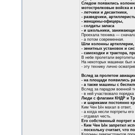
Следом появились колонн
мотострелковые войска и 
- летчики и десантники,
- разведчики, артиллерист
- женщины-офицеры,
- солдаты запаса
- и школьники, занимающи
Проехала техника — сначала
- а потом современная.
Шли колонны артиллерии,
- зенитных установок и сис
- самоходки и трактора, п
В небе пролетали вертолеты
На некоторых машинах был к
- эту технику лично осматри
Вслед за пролетом авиаци
- на площади появились ра
- а также машины с беспил
Вслед за парадом военной т
- в ней участвовало порядк
Люди с флагами КНДР и Тр
- и шариками постоянно кр
Ким Чен Ын махал в ответ,
- а когда несли портреты его
- отдавал честь.
Его собственный портрет н
- Ким Чен Ын запретил исп
- поскольку считает, что п
Колонны демонстрантов про