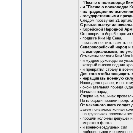
- "Песню о полководце Ким
- и "Песню о полководце К
- их традиционно исполня
- государственными празд
Следом прозвучал 21 артилл
С речью выступил начальн
- Корейской Народной Арми
Он говорил о борьбе против 
- подвиге Ким Ир Сена,
- призвал почтить память по
Северокорейский народ и 
- с империализмом, но уже
Отмечены заслуги Ким Чен И
- и мудрое руководство ува
- который высоко поднял кр
- и превратил страну в воен
Для того чтобы защищать 
- наращивать военную силу
Наше дело правое, и поэтом
- окончательная победа буде
Начался парад.
Сперва на машинах провезли
По площади прошли представ
От чеканного шага солдат 
Затем появилась конная кол
- на грузовиках проехали ве
- прошли колонны девушек и
- морского флота
- и военно-воздушных сил,
- добровольцев и ополченцев