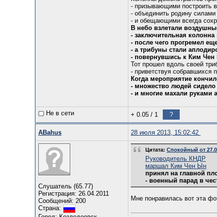
- призывающими построить 
- объединить родину силами
- и обещающими всегда сох
В небо взлетали воздушны
- заключительная колонна
- после чего прогремел ещ
- а трибуны стали аплодир
- повернувшись к Ким Чен
Тот прошел вдоль своей три
- приветствуя собравшихся 
Когда мероприятие кончил
- множество людей сидело 
- и многие махали руками
Не в сети
+ 0.05
/
1
?
ABahus
28 июля 2013, 15:02:42
Цитата:
Спокойный от 27.07
Руководитель КНДР
маршал Ким Чен Ын
принял на главной пл
- военный парад в че
Слушатель (65.77)
Регистрация: 26.04.2011
Мне понравилась вот эта фо
Сообщений: 200
Страна:
Город: Козлодоевск