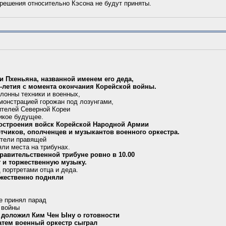
 решения относительно Кэсона не будут приняты.
и Пхеньяна, названной именем его деда,
0-летия с момента окончания Корейской войны.
лонны техники и военных,
монстрацией горожан под лозунгами,
ителей Северной Кореи
ликое будущее.
остроения войск Корейской Народной Армии
етчиков, ополченцев и музыкантов военного оркестра.
ители правящей
яли места на трибунах.
равительственной трибуне ровно в 10.00
т и торжественную музыку.
портретами отца и деда.
жественно подняли
е принял парад
я войны
доложил Ким Чен Ыну о готовности
затем военный оркестр сыграл