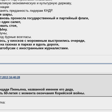
великую экономическую и культурную державу,
 нации
ранять преданность лидерам КНДР.
е шары,
 вновь пронесла государственный и партийный флаги,
е один салют,
овать стоя,
 Ыну.
буны,
под бурные возгласы.
ось, у киосков с мороженым выстроились очереди,
на газонах в парках и вдоль дороги,
 автобусам с иностранными журналистами.
.2013 16:40:28
ощади Пхеньяна, названной именем его деда,
сть 60-летия с момента окончания Корейской войны.
тка: