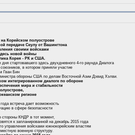
и на Корейском полуострове
мой передаче Сеулу от Вашингтона
авления своими войсками
здесь новой войны
лика Корея - РК и США.
е дня стартовавшего здесь двухдневного 4-го раунда Диалога
 союзников, в котором приняли участие
м Гван Бин
министра обороны США по делам Восточной Азии Дэвид Хэлви.
ком интегрированном диалоге по обороне
еспечения мира и стабильности
полуострове,
оокеанском регионе
 года встреча дает возможность
уацию в сфере безопасности
о стороны КНДР в тот момент,
товятся к запланированной на декабрь 2015 года
ого управления войсками южнокорейским властям
вместную военную структуру.