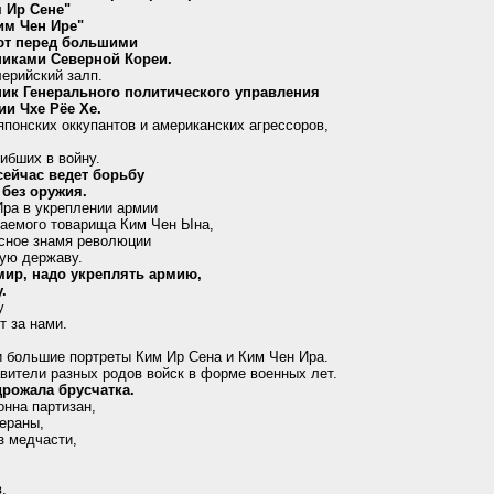
 Ир Сене"
им Чен Ире"
ют перед большими
никами Северной Кореи.
ерийский залп.
ик Генерального политического управления
и Чхе Рёе Хе.
японских оккупантов и американских агрессоров,
гибших в войну.
сейчас ведет борьбу
 без оружия.
ра в укреплении армии
жаемого товарища Ким Чен Ына,
асное знамя революции
ную державу.
мир, надо укреплять армию,
.
у
т за нами.
 большие портреты Ким Ир Сена и Ким Чен Ира.
ители разных родов войск в форме военных лет.
дрожала брусчатка.
онна партизан,
тераны,
з медчасти,
.