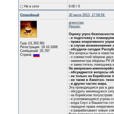
Не в сети
0.00
/
0
Спокойный
30 июля 2013, 17:59:59
агентство
Ренхап:
Оценку угроз безопасност
- и подготовку к планируе
- права оперативного упр
Гуру (11,302.90)
- в случае возникновения 
Регистрация: 19.10.2008
- обсудили сегодня Респуб
Сообщений: 25,797
Эти вопросы были в повестк
Страна:
- о совместной обороне двух
- замминистра обороны РК И
- и заместитель помощника 
На американо-южнокорейс
- обсуждаются вопросы об
- не только на Корейском 
- но также в Азиатско- тих
- и других частях мира.
Эта проводящаяся раз в два
- обсудить меняющуюся сит
- на Корейском полуострове
- и усиливающиеся угрозы с
- когда Сеул и Вашингтон го
- передаче права оперативн
- и разрабатывают новую со