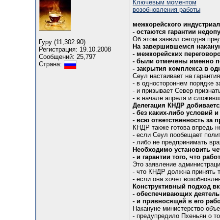
Ключевым моментом
возобновления работы
межкорейского индустриал
- остаются гарантии недоп
Об этом заявил сегодня пре
Гуру (11,302.90)
На завершившемся наканун
Регистрация: 19.10.2008
- межкорейских переговор
Сообщений: 25,797
- были отмечены именно 
Страна:
- закрытия комплекса в о
Сеул настаивает на гарантия
- в одностороннем порядке 
- и призывает Север признат
- в начале апреля и сложив
Делегация КНДР добиваетс
- без каких-либо условий и
- всю ответственность за 
КНДР также готова впредь н
- если Сеул пообещает поли
- либо не предпринимать вр
Необходимо установить че
- и гарантии того, что раб
Это заявление администраци
- что КНДР должна принять 
- если она хочет возобновле
Конструктивный подход вк
- обеспечивающих деятель
- и привносящей в его ра
Накануне министерство объ
- предупредило Пхеньян о т