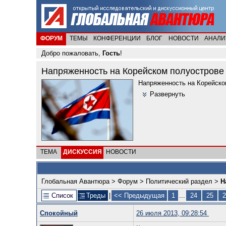
ФОРУМ
ТЕМЫ
КОНФЕРЕНЦИИ
БЛОГ
НОВОСТИ
АНАЛИ
Добро пожаловать,
Гость
!
Напряженность на Корейском полуострове
Напряженность на Корейско
Развернуть
ТЕМА
ДИСКУССИЯ
НОВОСТИ
Глобальная Авантюра
>
Форум
>
Политический раздел
>
Н
Список
Треды
|
<< Предыдущая
1
...
24
25
2
Спокойный
26 июля 2013, 09:28:54