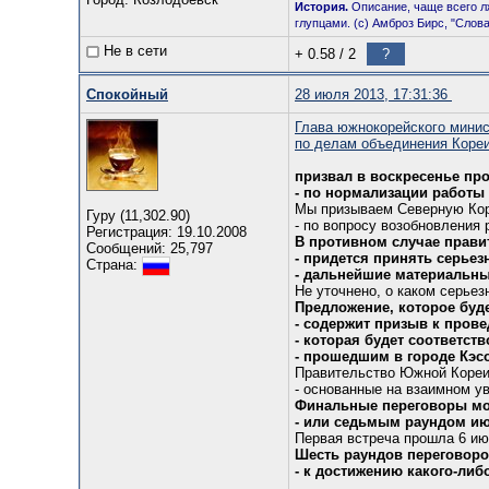
История.
Описание, чаще всего л
глупцами. (с) Амброз Бирс, "Слов
Не в сети
+ 0.58
/
2
?
Спокойный
28 июля 2013, 17:31:36
Глава южнокорейского мини
по делам объединения Коре
призвал в воскресенье пр
- по нормализации работы
Мы призываем Северную Кор
Гуру (11,302.90)
- по вопросу возобновления 
Регистрация: 19.10.2008
В противном случае прави
Сообщений: 25,797
- придется принять серье
Страна:
- дальнейшие материальн
Не уточнено, о каком серьез
Предложение, которое буд
- содержит призыв к пров
- которая будет соответст
- прошедшим в городе Кэсо
Правительство Южной Кореи
- основанные на взаимном у
Финальные переговоры мо
- или седьмым раундом ию
Первая встреча прошла 6 ию
Шесть раундов переговоро
- к достижению какого-либ