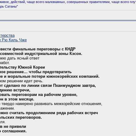
живое, действий, чаще всего маловажных, совершенных правителями, чаще всего плут
арь Сатаны"
стерства
и Рю Киль Чже
овести финальные переговоры с КНДР
 совместной индустриальной зоны Кэсон.
ею дать ясный ответ
работ.
тельству Южной Кореи
зное решение… чтобы предотвратить
ые и моральные потери южнокорейских компаний.
ном решении идет речь.
ет сделано по линии связи Пханмунджом завтра,
едению встречи,
вовать переговорам на рабочем уровне,
н в этом месяце.
 твердо намерено развивать межкорейские отношения,
важении.
жно считать продолжением ряда рабочих встреч
льских переговоров.
ля.
в не привели
о соглашения.