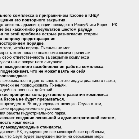
ьного комплекса в приграничном Кэсоне в КНДР
ущения его повторного закрытия.
дставитель администрации президента Республики Корея - РК.
е без каких-либо результатов шестом раунде
ов по этой проблеме острые разногласия сторон
по вопросу предотвращения
дностороннем порядке.
х того, чтобы впредь Пхеньян не мог
закрыть комплекс по неэкономическим причинам
ь свою ответственность за закрытие комплекса
шуюся ныне вокруг него ситуацию.
я немедленного возобновления работы комплекса
 подчеркивает, что не может взять на себя
произошедшее.
е вмешиваться в деятельность этого индустриального парка,
тически не провоцировать Пхеньян,
аждебных военных действий.
ткие принципы конструктивного развития комплекса
ота Кэсона не будет прерываться.
и президента РК подтверждает позицию Сеула о том,
такие предварительные условия,
ния работы индустриального парка.
лючает создание легальной и административной систем,
ность комплекса
боту международные стандарты.
единения РК, курирующее все межкорейские проблемы,
ом, что Сеул будет вынужден пойти на серьезные меры