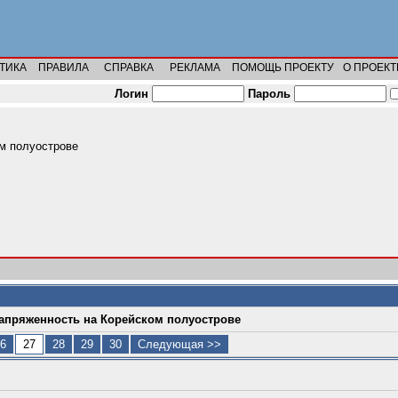
ТИКА
ПРАВИЛА
СПРАВКА
РЕКЛАМА
ПОМОЩЬ ПРОЕКТУ
О ПРОЕКТ
Логин
Пароль
м полуострове
апряженность на Корейском полуострове
6
27
28
29
30
Следующая >>