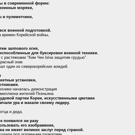
ы в современной форме:
военные моряки,
ы и пулеметчики,
еся военной подготовкой.
 времен Корейской войны,
тем залпового огня,
риспособленные для буксировки военной техники.
 с растяжками "Ким Чен Ына защитим грудью".
расный знак
вал один из северокорейских вождей.
и
кетные установки,
отниками.
ехники началась демонстрация
а миллиона жителей Пхеньяна.
удовой партии Кореи, искусственными цветами
ичали ура и махали своему лидеру.
 отца и деда,
е появился ни разу
ользовать его изображение,
ока не имеет великих заслуг перед страной.
ходили под огромными плакатами,