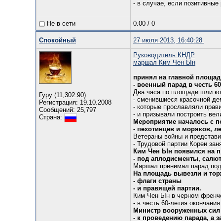
- в случае, если позитивные
Не в сети
0.00
/
0
Спокойный
27 июля 2013, 16:40:28
Руководитель КНДР
маршал Ким Чен Ын
принял на главной площад
- военный парад в честь 6
Два часа по площади шли ко
Гуру (11,302.90)
- сменившиеся красочной де
Регистрация: 19.10.2008
- которые прославляли прав
Сообщений: 25,797
- и призывали построить ве
Страна:
Мероприятие началось с п
- пехотинцев и моряков, л
Ветераны войны и представ
- Трудовой партии Кореи зан
Ким Чен Ын появился на п
- под аплодисменты, салю
Маршал принимал парад под 
На площадь вывезли и тор
- флаги страны
- и правящей партии.
Ким Чен Ын в черном френч
- в честь 60-летия окончани
Министр вооруженных сил 
- к проведению парада, а 