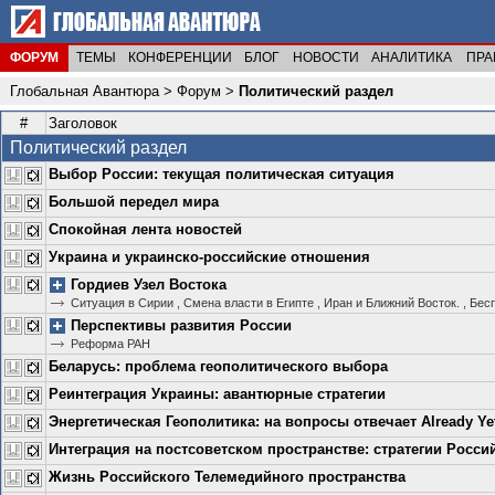
ФОРУМ
ТЕМЫ
КОНФЕРЕНЦИИ
БЛОГ
НОВОСТИ
АНАЛИТИКА
ПРА
Глобальная Авантюра
>
Форум
>
Политический раздел
#
Заголовок
Политический раздел
Выбор России: текущая политическая ситуация
Большой передел мира
Спокойная лента новостей
Украина и украинско-российские отношения
Гордиев Узел Востока
Ситуация в Сирии
,
Смена власти в Египте
,
Иран и Ближний Восток.
,
Бесп
Перспективы развития России
Реформа РАН
Беларусь: проблема геополитического выбора
Реинтеграция Украины: авантюрные стратегии
Энергетическая Геополитика: на вопросы отвечает Already Ye
Интеграция на постсоветском пространстве: стратегии Росси
Жизнь Российского Телемедийного пространства