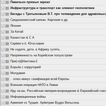
Павильон прямых зеркал
Инфраструктура и транспорт как элемент геополитики
Беседы с Третьяковым В.Т. про телевидение для здравомы
Среднеазиатский капкан. Киргизия и др.
Япония
За Китай
Казахстан & С А
Сербия и б. Югославия
Не ходите, дети, в Африку гулять...
Напряженность на Корейском полуострове
При(-о)@балтика-2
Борьба с коррупцией
Молдавия
...плюс-минус газификация всей Европы
Военная операция НАТО в Ливии
Иду на вы. Российская империя-возрождение & Евразийский союз
Информационные войны
Армения vs Турция. Арбитраж Вудро Вильсона.