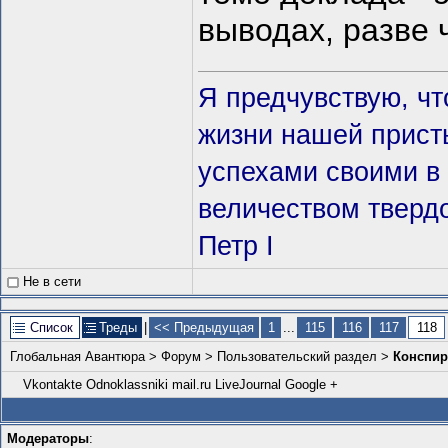
выводах, разве 
Я предчувствую, чт
жизни нашей прис
успехами своими в 
величеством твердо
Петр I
Не в сети
Список
Треды
|
<< Предыдущая
1
...
115
116
117
118
Глобальная Авантюра
>
Форум
>
Пользовательский раздел
>
Конспир
Vkontakte
Odnoklassniki
mail.ru
LiveJournal
Google +
Модераторы
: