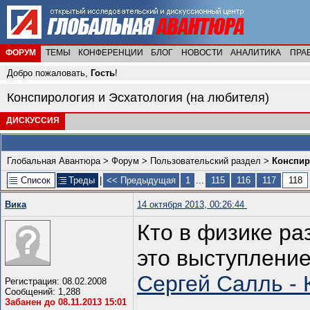
ФОРУМ
ТЕМЫ
КОНФЕРЕНЦИИ
БЛОГ
НОВОСТИ
АНАЛИТИКА
ПРА
Добро пожаловать,
Гость
!
Конспирология и Эсхатология (на любителя)
ДИСКУССИЯ
Глобальная Авантюра
>
Форум
>
Пользовательский раздел
>
Конспир
Список
Треды
|
<< Предыдущая
1
...
115
116
117
118
Вика
14 октября 2013, 00:26:44
Кто в физике ра
это выступление
Сергей Салль - 
Регистрация: 08.02.2008
Сообщений: 1,288
Забанен до 08.11.2013 15:01