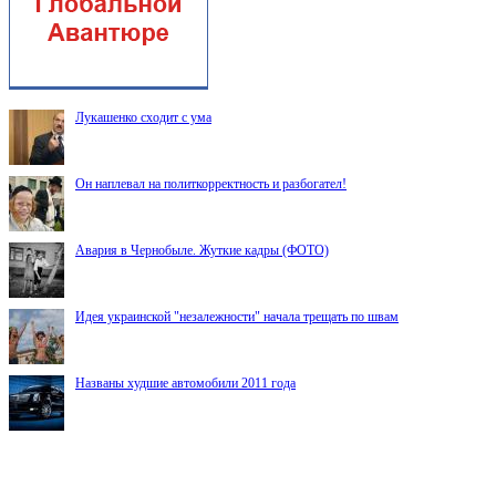
Лукашенко сходит с ума
Он наплевал на политкорректность и разбогател!
Авария в Чернобыле. Жуткие кадры (ФОТО)
Идея украинской "незалежности" начала трещать по швам
Названы худшие автомобили 2011 года