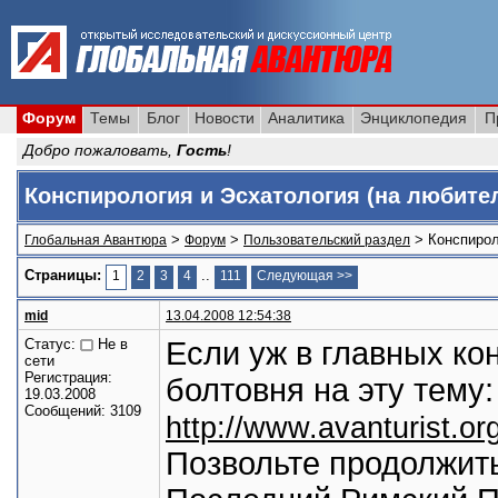
Форум
Темы
Блог
Новости
Аналитика
Энциклопедия
П
Добро пожаловать,
Гость
!
Конспирология и Эсхатология (на любите
>
>
> Конспирол
Глобальная Авантюра
Форум
Пользовательский раздел
Страницы:
..
1
2
3
4
111
Следующая >>
mid
13.04.2008 12:54:38
Статус:
Не в
Если уж в главных к
сети
Регистрация:
болтовня на эту тему:
19.03.2008
Сообщений: 3109
http://www.avanturist.or
Позвольте продолжить