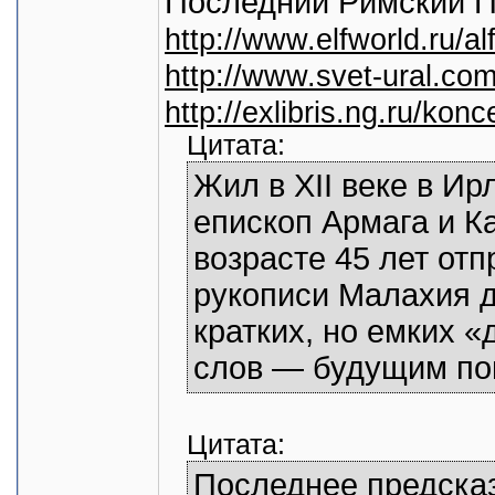
Последний Римский П
http://www.elfworld.ru/al
http://www.svet-ural.co
http://exlibris.ng.ru/ko
Цитата:
Жил в XII веке в И
епископ Армага и Ка
возрасте 45 лет отп
рукописи Малахия д
кратких, но емких «
слов — будущим по
Цитата:
Последнее предска