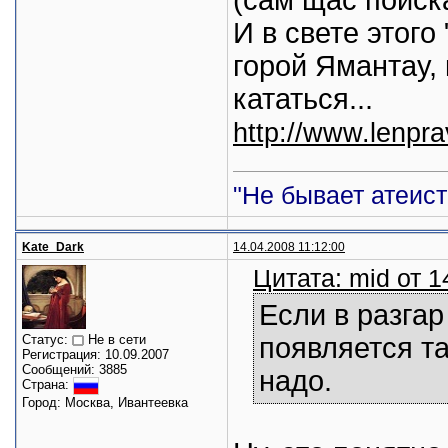
(сам щас поиска
И в свете этого
горой Ямантау,
кататься...
http://www.lenpr
"Не бывает атеист
Kate_Dark
14.04.2008 11:12:00
Цитата: mid от 1
Если в разгар
Статус:
Не в сети
появляется та
Регистрация: 10.09.2007
Сообщений: 3885
надо.
Страна:
Город: Москва, Ивантеевка