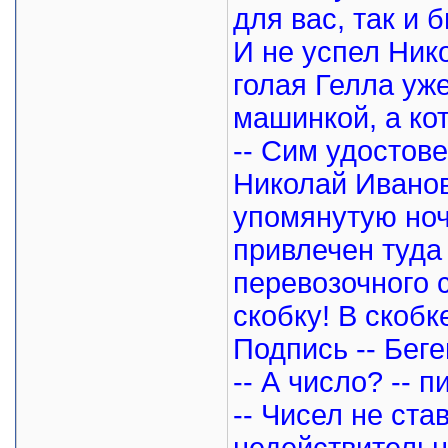
для вас, так и 
И не успел Ник
голая Гелла уж
машинкой, а кот
-- Сим удостов
Николай Ивано
упомянутую ноч
привлечен туда
перевозочного с
скобку! В скобк
Подпись -- Беге
-- А число? -- 
-- Чисел не ста