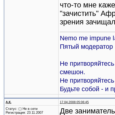
что-то мне каже
"зачистить" Афр
зрения зачищал
Nemo me impune l
Пятый модератор 
Не притворяйтесь 
смешон.
Не притворяйтесь 
Будьте собой - и 
А.К.
17.04.2008 05:06:45
Статус:
Не в сети
Две заниматель
Регистрация: 23.11.2007