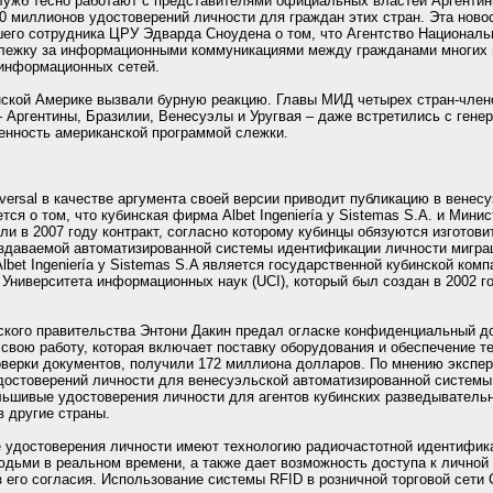
лужб тесно работают с представителями официальных властей Аргентин
0 миллионов удостоверений личности для граждан этих стран. Эта новос
шего сотрудника ЦРУ Эдварда Сноудена о том, что Агентство Национал
лежку за информационными коммуникациями между гражданами многих 
информационных сетей.
нской Америке вызвали бурную реакцию. Главы МИД четырех стран-чле
Аргентины, Бразилии, Венесуэлы и Уругвая – даже встретились с ген
енность американской программой слежки.
versal в качестве аргумента своей версии приводит публикацию в венесуэ
ется о том, что кубинская фирма Albet Ingeniería y Sistemas S.A. и Мини
и в 2007 году контракт, согласно которому кубинцы обязуются изготови
оздаваемой автоматизированной системы идентификации личности мигра
bet Ingeniería y Sistemas S.A является государственной кубинской ко
 Университета информационных наук (UCI), который был создан в 2002 г
кого правительства Энтони Дакин предал огласке конфиденциальный до
а свою работу, которая включает поставку оборудования и обеспечение 
верки документов, получили 172 миллиона долларов. По мнению эксперт
удостоверений личности для венесуэльской автоматизированной систем
льшивые удостоверения личности для агентов кубинских разведывательн
в другие страны.
е удостоверения личности имеют технологию радиочастотной идентифика
юдьми в реальном времени, а также дает возможность доступа к лично
з его согласия. Использование системы RFID в розничной торговой сети