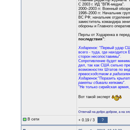
С 2003 г. ИД "ВПК-медиа".
2000–2003 гг. Военный обозр
1998–2000 гг. Начальник гру
ВС РФ; начальник отделения
заместитель командира зени
обороны и Главного операти
Перлы от Ходаренка в пере
последствия"
:
Ходаренок:
"Первый удар США
всего - туда, где находится
сторон несопоставимы".
Сопротивление будет миним
дел, так как США сильно пр
возможностях Штатов по веде
превосходством в радиоэле
Ходаренок:
"Поразить крылат
ракеты сбивали кепками
".
"Не только сирийская армия
Вот такой эксперт
Отвечай на добро добром, а на зл
В сети
+ 0.19
/
3
?