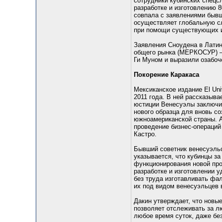
сотрудники кубинских спецс
разработке и изготовлению 8
совпала с заявлениями быв
осуществляет глобальную с
при помощи существующих 
Заявления Сноудена в Лати
общего рынка (МЕРКОСУР) – 
Ги Муном и выразили озабоч
Покорение Каракаса
Мексиканское издание El Uni
2011 года. В ней рассказыва
юстиции Венесуэлы заключил
нового образца для вновь с
южноамериканской страны. Al
проведение бизнес-операций
Кастро.
Бывший советник венесуэльс
указывается, что кубинцы з
функционирования новой про
разработке и изготовлении 
без труда изготавливать фа
их под видом венесуэльцев 
Дакин утверждает, что новы
позволяет отслеживать за л
любое время суток, даже бе