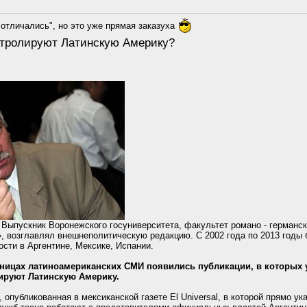
отличались", но это уже прямая заказуха
тролируют Латинскую Америку?
Выпускник Воронежского госуниверситета, факультет романо - германс
, возглавлял внешнеполитическую редакцию. С 2002 года по 2013 годы
сти в Аргентине, Мексике, Испании.
аницах латиноамериканских СМИ появились публикации, в которых у
ируют Латинскую Америку.
 опубликованная в мексиканской газете El Universal, в которой прямо ука