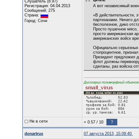
Цитата:
Слушатель (8.97)
Регистрация: 04.04.2013
А вот независимый воен
Сообщений: 275
«В действительности, э
Страна:
партизанами. Ничего дл
Город: Сочи
бесполезное, дико отст
Просто пушечное мясо, 
просто американская ар
американских войск вр
Официально серьезных н
стопроцентное, признал
Президент предложил де
флот должны перевоору
сделаны, раз войска от
Дискогрыз полиморфный обыкновен
Не в сети
+ 0.57
/
10
?
donartrus
07 августа 2013, 15:09:40