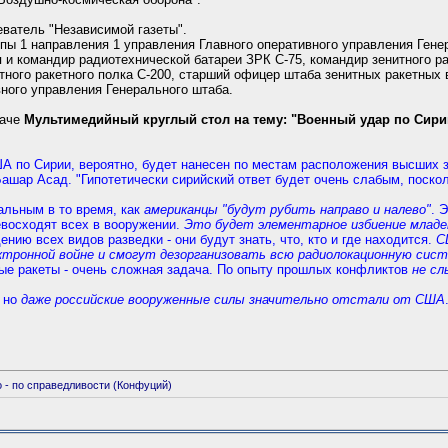
еватель "Независимой газеты".
ппы 1 направления 1 управления Главного оперативного управления Гене
 и командир радиотехнической батареи ЗРК С-75, командир зенитного ра
тного ракетного полка С-200, старший офицер штаба зенитных ракетных
вного управления Генерального штаба.
даче
Мультимедийный круглый стол на тему: "Военный удар по Сир
 по Сирии, вероятно, будет нанесен по местам расположения высших 
 Башар Асад. "Гипотетически сирийский ответ будет очень слабым, поск
альным в то время, как
американцы "будут рубить направо и налево"
. 
евосходят всех в вооружении.
Это будет элементарное избиение младе
нию всех видов разведки - они будут знать, что, кто и где находится.
С
ктронной войне и смогут дезорганизовать всю радиолокационную сист
ые ракеты - очень сложная задача. По опыту прошлых конфликтов
не с
, но
даже российские вооруженные силы значительно отстали от США
о - по справедливости (Конфуций)