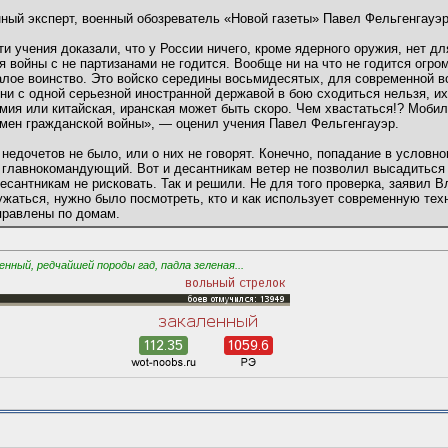
ный эксперт, военный обозреватель «Новой газеты» Павел Фельгенгауэр
ти учения доказали, что у России ничего, кроме ядерного оружия, нет дл
я войны с не партизанами не годится. Вообще ни на что не годится огро
алое воинство. Это войско середины восьмидесятых, для современной в
ни с одной серьезной иностранной державой в бою сходиться нельзя, их
мия или китайская, иранская может быть скоро. Чем хвастаться!? Мобиль
емен гражданской войны», — оценил учения Павел Фельгенгауэр.
едочетов не было, или о них не говорят. Конечно, попадание в условно
 главнокомандующий. Вот и десантникам ветер не позволил высадиться 
сантникам не рисковать. Так и решили. Не для того проверка, заявил 
жаться, нужно было посмотреть, кто и как использует современную тех
правлены по домам.
ный, редчайшей породы гад, падла зеленая...