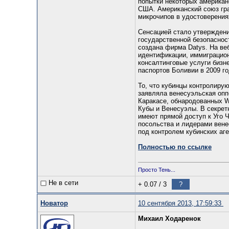
попытки некоторых американ
США. Американский союз гра
микрочипов в удостоверения
Сенсацией стало утверждение
государственной безопаснос
создана фирма Datys. На ве
идентификации, иммиграцион
консалтинговые услуги бизн
паспортов Боливии в 2009 го
То, что кубинцы контролиру
заявляла венесуэльская оппо
Каракасе, обнародованных W
Кубы и Венесуэлы. В секрет
имеют прямой доступ к Уго 
посольства и лидерами вене
под контролем кубинских аге
Полностью по ссылке
Просто Тень...
Не в сети
+ 0.07
/
3
?
Новатор
10 сентября 2013, 17:59:33
Михаил Ходаренок