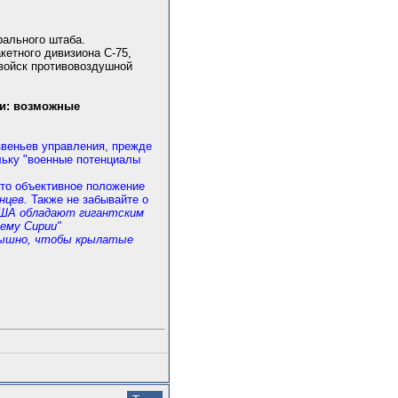
рального штаба.
кетного дивизиона С-75,
 войск противовоздушной
ии: возможные
звеньев управления, прежде
ольку "военные потенциалы
Это объективное положение
нцев.
Также не забывайте о
ША обладают гигантским
ему Сирии"
лышно, чтобы крылатые
.