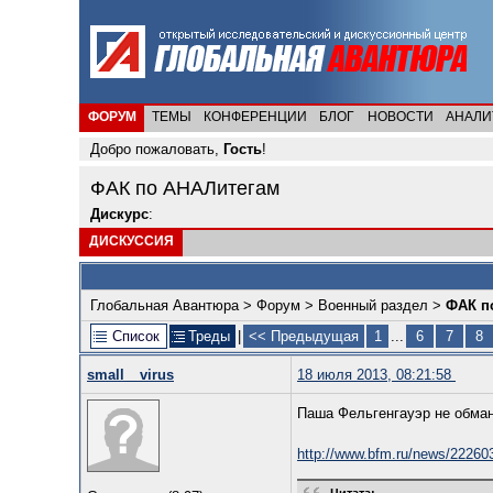
ФОРУМ
ТЕМЫ
КОНФЕРЕНЦИИ
БЛОГ
НОВОСТИ
АНАЛИ
Добро пожаловать,
Гость
!
ФАК по АНАЛитегам
Дискурс
:
ДИСКУССИЯ
Глобальная Авантюра
>
Форум
>
Военный раздел
>
ФАК п
Список
Треды
|
<< Предыдущая
1
...
6
7
8
small__virus
18 июля 2013, 08:21:58
Паша Фельгенгауэр не обма
http://www.bfm.ru/news/22260