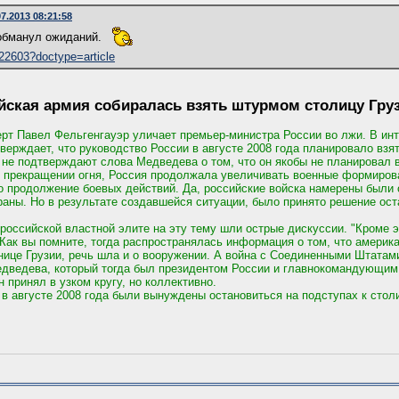
07.2013 08:21:58
обманул ожиданий.
22603?doctype=article
йская армия собиралась взять штурмом столицу Груз
рт Павел Фельгенгауэр уличает премьер-министра России во лжи. В инт
верждает, что руководство России в августе 2008 года планировало взя
 не подтверждают слова Медведева о том, что он якобы не планировал 
 прекращении огня, Россия продолжала увеличивать военные формирова
 продолжение боевых действий. Да, российские войска намерены были
раны. Но в результате создавшейся ситуации, было принято решение ост
 российской властной элите на эту тему шли острые дискуссии. "Кроме 
 Как вы помните, тогда распространялась информация о том, что америк
нице Грузии, речь шла и о вооружении. А война с Соединенными Штатами
едведева, который тогда был президентом России и главнокомандующи
принял в узком кругу, но коллективно.
 в августе 2008 года были вынуждены остановиться на подступах к стол