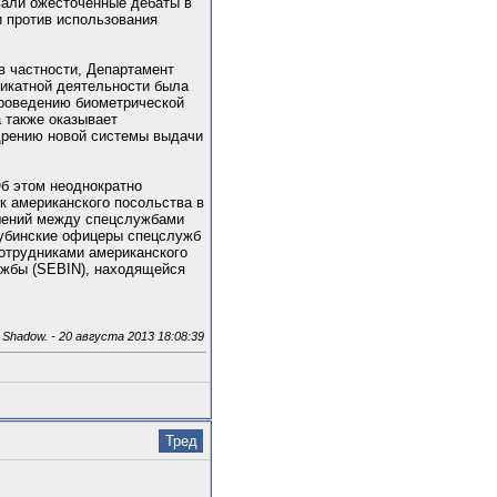
вали ожесточенные дебаты в
 против использования
в частности, Департамент
ликатной деятельности была
проведению биометрической
 также оказывает
едрению новой системы выдачи
Об этом неоднократно
к американского посольства в
ошений между спецслужбами
кубинские офицеры спецслужб
сотрудниками американского
ужбы (SEBIN), находящейся
hadow. - 20 августа 2013 18:08:39
Тред