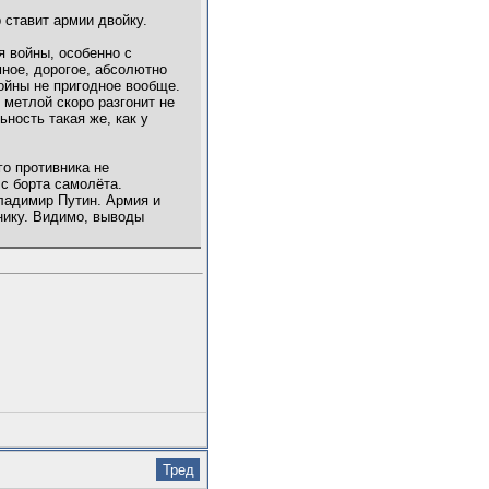
 ставит армии двойку.
я войны, особенно с
мное, дорогое, абсолютно
ойны не пригодное вообще.
 метлой скоро разгонит не
ность такая же, как у
го противника не
с борта самолёта.
Владимир Путин. Армия и
нику. Видимо, выводы
Тред