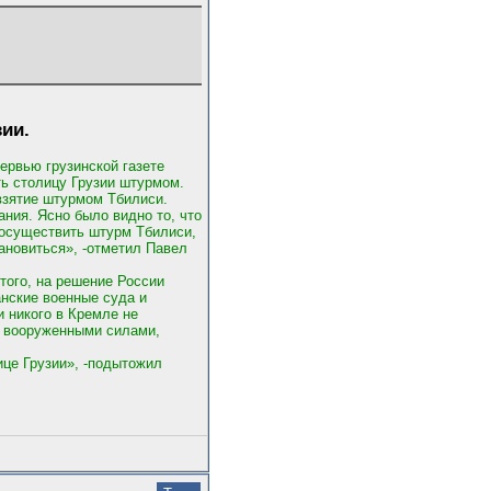
ии.
ервью грузинской газете
ть столицу Грузии штурмом.
взятие штурмом Тбилиси.
ния. Ясно было видно то, что
 осуществить штурм Тбилиси,
ановиться», -отметил Павел
этого, на решение России
анские военные суда и
 никого в Кремле не
м вооруженными силами,
ице Грузии», -подытожил