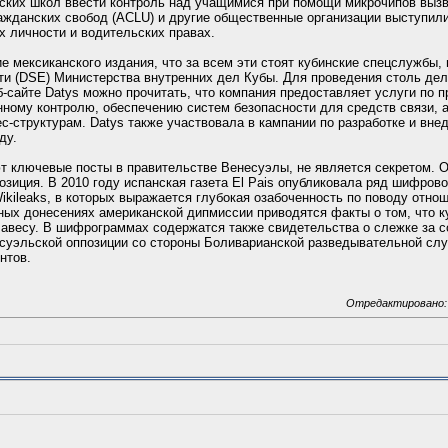
ских школ ввести контроль над учащимися при помощи микрочипов выз
жданских свобод (ACLU) и другие общественные организации выступили
х личности и водительских правах.
 мексиканского издания, что за всем эти стоят кубинские спецслужбы, 
ти (DSE) Министерства внутренних дел Кубы. Для проведения столь де
б-сайте Datys можно прочитать, что компания предоставляет услуги по 
ному контролю, обеспечению систем безопасности для средств связи, а
ес-структурам. Datys также участвовала в кампании по разработке и вн
ду.
ют ключевые посты в правительстве Венесуэлы, не является секретом. 
зиция. В 2010 году испанская газета El Pais опубликовала ряд шифрово
ikileaks, в которых выражается глубокая озабоченность по поводу отн
ных донесениях американской дипмиссии приводятся факты о том, что 
Чавесу. В шифрограммах содержатся также свидетельства о слежке за 
суэльской оппозиции со стороны Боливарианской разведывательной сл
нтов.
Отредактировано: S