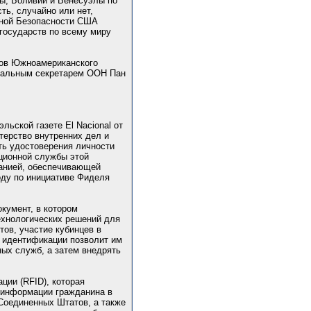
ы, Боливии и Венесуэлы по
ть, случайно или нет,
ьной Безопасности США
государств по всему миру
нов Южноамериканского
еральным секретарем ООН Пан
льской газете El Nacional от
стерство внутренних дел и
ть удостоверения личности
ционной службы этой
мпанией, обеспечивающей
оду по инициативе Фиделя
кумент, в котором
технологических решений для
ов, участие кубинцев в
ы идентификации позволит им
ых служб, а затем внедрять
ции (RFID), которая
й информации гражданина в
 Соединенных Штатов, а также