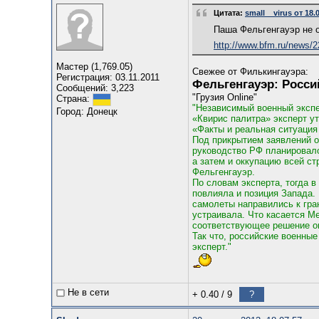
Цитата:
small__virus от 18.
Паша Фельгенгауэр не 
http://www.bfm.ru/news/2
Мастер (1,769.05)
Свежее от Филькингауэра:
Регистрация: 03.11.2011
Фельгенгауэр: Росси
Сообщений: 3,223
"Грузия Online"
Страна:
"Независимый военный экспе
Город: Донецк
«Квирис палитра» эксперт ут
«Факты и реальная ситуация
Под прикрытием заявлений о
руководство РФ планировало
а затем и оккупацию всей ст
Фельгенгауэр.
По словам эксперта, тогда в
повлияла и позиция Запада.
самолеты направились к гра
устраивала. Что касается М
соответствующее решение он 
Так что, российские военные
эксперт."
Не в сети
+ 0.40
/
9
?