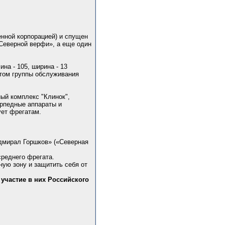
нной корпорацией) и спущен
 «Северной верфи», а еще один
на - 105, ширина - 13
етом группы обслуживания
ный комплекс "Клинок",
рпедные аппараты и
ует фрегатам.
Адмирал Горшков» («Северная
среднего фрегата.
ную зону и защитить себя от
участие в них Российского