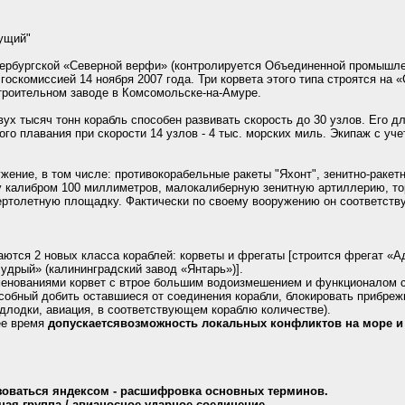
гущий"
етербургской «Северной верфи» (контролируется Объединенной промышле
т госкомиссией 14 ноября 2007 года. Три корвета этого типа строятся на
троительном заводе в Комсомольске-на-Амуре.
х тысяч тонн корабль способен развивать скорость до 30 узлов. Его дли
го плавания при скорости 14 узлов - 4 тыс. морских миль. Экипаж с уч
жение, в том числе: противокорабельные ракеты "Яхонт", зенитно-ракет
у калибром 100 миллиметров, малокалиберную зенитную артиллерию, то
ертолетную площадку. Фактически по своему вооружению он соответств
аются 2 новых класса кораблей: корветы и фрегаты [строится фрегат «
удрый» (калининградский завод «Янтарь»)].
именованиями корвет с втрое большим водоизмешением и функционалом 
собный добить оставшиеся от соединения корабли, блокировать прибреж
одлодки, авиация, в соответствующем кораблю количестве).
ее время
допускается
возможность локальных конфликтов на море и 
ьзоваться яндексом - расшифровка основных терминов.
ная группа / авианосное ударное соединение