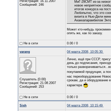
Регистрация: 16.11.2007
МиГ-29СМТ из-за низког
Сообщений: 246
новое неприятное сообщ
итогов конкурса на пост
Любопытно, что это со
визита в Нью-Дели мин
Акаккапарамбилом Энто
Может кто-нибудь прокоммен
опять же, как по заказу.
Не в сети
0.00
/
0
varang
04 марта 2008, 10:05:30
Лично, ещё при СССР, прису
день до подписания, приход
только разворачиваеться...
покупаемой продукции, а по
нас переоборудование Новоси
Слушатель (0.00)
срокам, да и оборудование е
Регистрация: 21.08.2007
характера
Сообщений: 253
Не в сети
0.00
/
0
Sish
04 марта 2008, 10:15:49