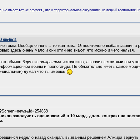
ние имеет тот же эффект , что и территориальная оккупация". немецкий геополитик 
08 00:40:11
 темы. Вообще оччень... тонкая тема. Относительно выбалтывания в р
овых здесь очень мало и они отлично знают, что можно и чего нельзя.
 ттх обычно берут из
открытых
источников, а значит секретами они уже
информационной войны и пропоганды. Не обязательно иметь самое мощн
тенциальный) думал что ты имеешь
php?Screen=news&id=254858
иков заполучить оцениваемый в 10 млрд. долл. контракт на постав
х.
оревшийся неделю назад скандал, вызванный решением Алжира вернуть 