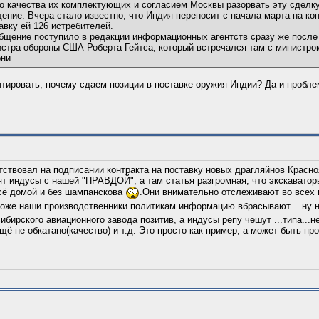
о качества их комплектующих и согласием Москвы разорвать эту сделк
ение. Вчера стало известно, что Индия переносит с начала марта на ко
авку ей 126 истребителей.
общение поступило в редакции информационных агентств сразу же после
истра обороны США Роберта Гейтса, который встречался там с министр
ни.
тировать, почему сдаем позиции в поставке оружия Индии? Да и проб
тствовал на подписании контракта на поставку новых драгляйнов Красно
ят индусы с нашей "ПРАВДОЙ", а там статья разгромная, что экскаватор
всё домой и без шампанскова
.Они внимательно отслеживают во всех 
хоже наши производственники политикам информацию вбрасывают ...ну 
бирского авиационного завода позитив, а индусы репу чешут ...типа...н
щё не обкатано(качество) и т.д. Это просто как пример, а может быть пр