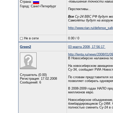
-повышение точности навиг
Страна:
Город: Санкт-Петербург
Перспективы...
Все
Су-24 ВВС РФ будут мо
Самолёты будут на вооружен
http://www.rian.ru/defense_sa
Не в сети
0.00
/
0
Green2
03 марта 2008, 17:56:17
http://lenta.ru/news/2008/01/0
В Новосибирске налажена п
На новосибирском авиацион
Су-34, сообщает РИА Новост
Слушатель (0.00)
По словам представителя хо
Регистрация: 17.02.2008
позволяет собирать одновре
Сообщений: 6
В 2008-2009 годах НАПО про
миллионов евро.
Новосибирское объединение,
бомбардировщиков Су-24М. С
полностью сменить Су-24 в 