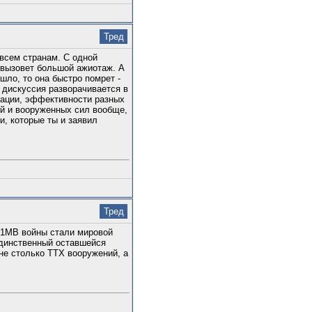
Тред
 всем странам. С одной
 вызовет большой ажиотаж. А
ошло, то она быстро помрет -
 дискуссия разворачивается в
зации, эффективности разных
ний и вооруженных сил вообще,
и, которые ты и заявил
Тред
 1МВ войны стали мировой
единственный оставшейся
не столько ТТХ вооружений, а