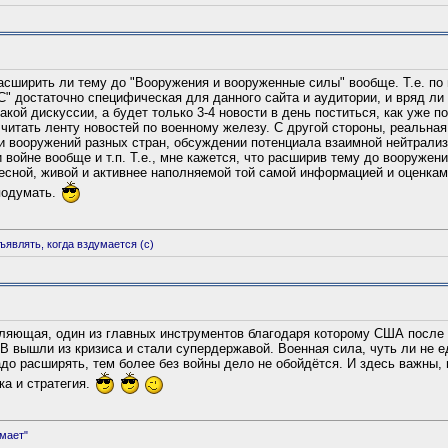
расширить ли тему до "Вооружения и вооруженные силы" вообще. Т.е. по
С" достаточно специфическая для данного сайта и аудитории, и вряд ли
акой дискуссии, а будет только 3-4 новости в день поститься, как уже п
читать ленту новостей по военному железу. С другой стороны, реальная
и вооружений разных стран, обсуждении потенциала взаимной нейтрали
 войне вообще и т.п. Т.е., мне кажется, что расширив тему до вооруже
есной, живой и активнее наполняемой той самой информацией и оценкам
 подумать.
бъявлять, когда вздумается (c)
вляющая, один из главных инструментов благодаря которому США после
МВ вышли из кризиса и стали супердержавой. Военная сила, чуть ли не 
до расширять, тем более без войны дело не обойдётся. И здесь важны, 
ка и стратегия.
имает"