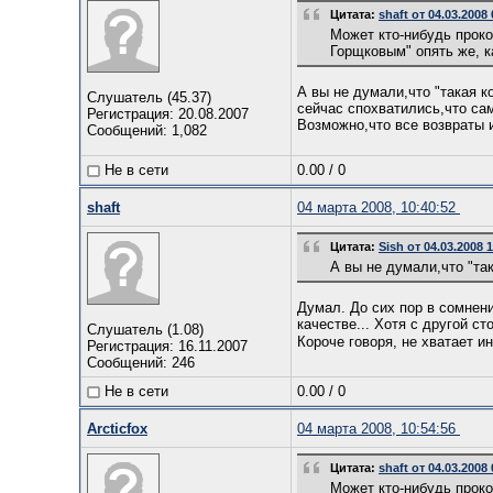
Цитата:
shaft от 04.03.2008
Может кто-нибудь прок
Горщковым" опять же, ка
А вы не думали,что "такая 
Слушатель (45.37)
сейчас спохватились,что са
Регистрация: 20.08.2007
Возможно,что все возвраты 
Сообщений: 1,082
Не в сети
0.00
/
0
shaft
04 марта 2008, 10:40:52
Цитата:
Sish от 04.03.2008 
А вы не думали,что "та
Думал. До сих пор в сомнен
качестве... Хотя с другой 
Слушатель (1.08)
Короче говоря, не хватает 
Регистрация: 16.11.2007
Сообщений: 246
Не в сети
0.00
/
0
Arcticfox
04 марта 2008, 10:54:56
Цитата:
shaft от 04.03.2008
Может кто-нибудь прок