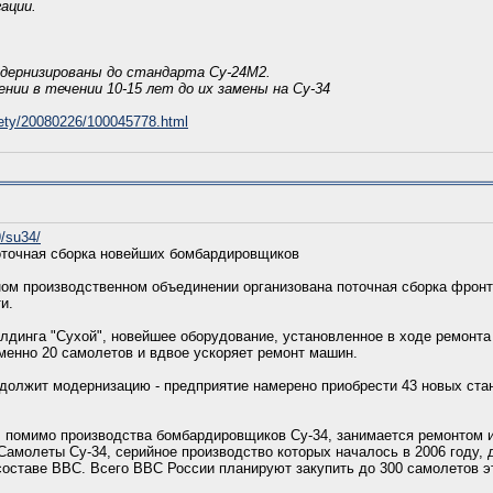
ации.
дернизированы до стандарта Су-24М2.
ии в течении 10-15 лет до их замены на Су-34
fety/20080226/100045778.html
9/su34/
оточная сборка новейших бомбардировщиков
ном производственном объединении организована поточная сборка фро
и.
лдинга "Сухой", новейшее оборудование, установленное в ходе ремонта 
менно 20 самолетов и вдвое ускоряет ремонт машин.
должит модернизацию - предприятие намерено приобрести 43 новых ста
 помимо производства бомбардировщиков Су-34, занимается ремонтом 
амолеты Су-34, серийное производство которых началось в 2006 году, 
составе ВВС. Всего ВВС России планируют закупить до 300 самолетов эт