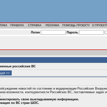
ТИКА
ПРАВИЛА
СПРАВКА
РЕКЛАМА
ПОМОЩЬ ПРОЕКТУ
О ПРОЕКТ
Логин
Пароль
менные российские ВС
щая >>
 обсуждение новостей по состоянию и модернизации Российских Вооруж
иза возожности, конткурентности Российских ВС, поставляемых задач 
.
мментировать свою выкладываемую информацию.
рмация по ВС стран ШОС.