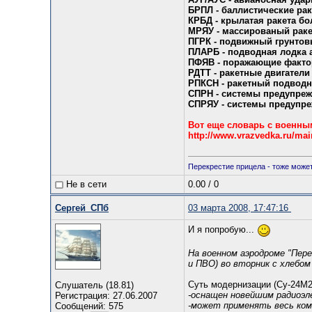
БРПЛ - баллистические ра
КРБД - крылатая ракета б
МРЯУ - массированый рак
ПГРК - подвижный грунтов
ПЛАРБ - подводная лодка 
ПФЯВ - поражающие факто
РДТТ - ракетные двигатели
РПКСН - ракетный подводн
СПРН - системы предупреж
СПРЯУ - системы предупре
Вот еще словарь с военны
http://www.vrazvedka.ru/mai
Перекрестие прицела - тоже может
Не в сети
0.00
/
0
Сергей_СПб
03 марта 2008, 17:47:16
И я попробую...
На военном аэродроме "Пер
и ПВО) во вторник с хлебо
Суть модернизации (Су-24М2
Слушатель (18.81)
-оснащен новейшим радиоэл
Регистрация: 27.06.2007
-может применять весь ком
Сообщений: 575