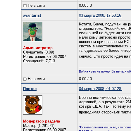
Не в сети
0.00
/
0
avanturist
03 марта 2008, 17:58:16
Кстати, Buyer, подумай, не 
стороны тема "Российские В
если в ней не будет идти ник
мало кому интересно просто 
основном при сравнении ВС 
систем в боестолкновениях и
Администратор
ты сделаешь ее более интер
Слушатель (0.09)
сейчас. Это просто идея на
Регистрация: 07.06.2007
Сообщений: 7,713
Война - это не покер. Ее нельзя о
Не в сети
0.00
/
0
Портос
04 марта 2008, 01:07:28
Военно-политическая соста
державой, а в результате 2
козырь США. Так что тему на
проводимая сторонами такти
Модератор раздела
Мастер (1,291.71)
"Всякий слышит лишь то, что пон
Регистрация: 06.09.2007