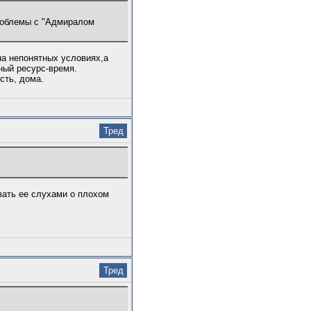
проблемы с "Адмиралом
на непонятных условиях,а
ный ресурс-время.
сть, дома.
Тред
вать ее слухами о плохом
Тред