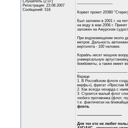
Слушатель (2.07)
-------------------------------
Регистрация: 23.08.2007
Сообщений: 516
Корвет проект 20380 "Стере
Был заложен в 2001 г. на п
на воду в мае 2006 г. Приня
заложен на Амурском судос
При водоизмещении около дву
метров. Дальность автономно
вертолета - 100 человек.
Корабль несет мощное воору
универсальную артустановк
бомбометы, а также имеет в
--------------------------------------------
Вкраце.
1. В Российском флоте созд
верфь»), фрегат «Ярослав М
2. Как всегда чехарда с на
3. Строится малый флот спо
любого противника (флот, п
т.е. фактически на ближайщ
флота.
---------------------------------------
Для тех кто не любит пол
АУГ/АУС - авианосная удар