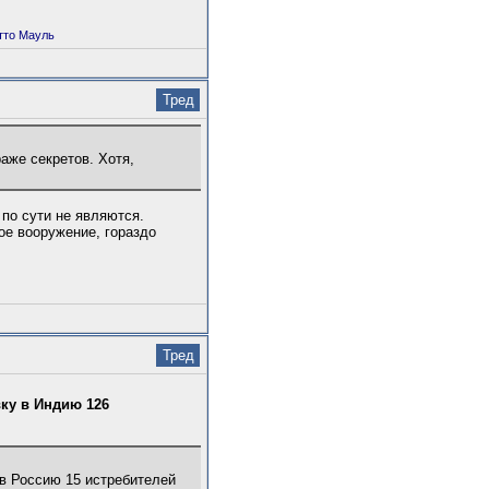
Отто Мауль
Тред
аже секретов. Хотя,
 по сути не являются.
ое вооружение, гораздо
Тред
ку в Индию 126
в Россию 15 истребителей