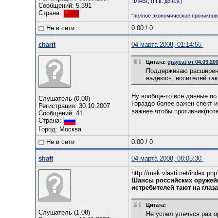
ПЛАВТ, (III в. до н.э.)
Сообщений: 5,391
Страна:
"полное экономическое проникнове
Не в сети
0.00
/
0
charit
04 марта 2008, 01:14:55
Цитата:
graycat от 04.03.20
Поддерживаю расширение
надеюсь, носителей так
Ну вообще-то все данные по
Слушатель (0.00)
Гораздо более важен спект 
Регистрация: 30.10.2007
важнее чтобы противник(по
Сообщений: 41
Страна:
Город: Москва
Не в сети
0.00
/
0
shaft
04 марта 2008, 08:05:30
http://msk.vlasti.net/index.
Шансы российских оружейн
истребителей тают на глаза
Цитата:
Слушатель (1.08)
Не успел улечься разг