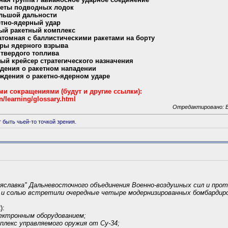
кеты подводных лодок
ольшой дальности
етно-ядерный удар
ый ракетный комплекс
атомная с баллистическими ракетами на борту
ры ядерного взрыва
 твердого топлива
ый крейсер стратегического назначения
дения о ракетном нападении
ждения о ракетно-ядерном ударе
ми сокращениями (будут и другие ссылки):
n/learning/glossary.html
Отредактировано: Bl
 быть чьей-то точкой зрения.
еяславка" Дальневосточного объединения Военно-воздушных сил и про
м и солью встретили очередные четыре модернизированных бомбардир
):
ектронным оборудованием;
плекс управляемого оружия от Су-34;