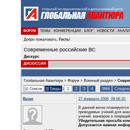
ФОРУМ
ТЕМЫ
КОНФЕРЕНЦИИ
БЛОГ
НОВОСТИ
АНАЛИ
Добро пожаловать,
Гость
!
Современные российские ВС
Дискурс
:
ДИСКУССИЯ
Глобальная Авантюра
>
Форум
>
Военный раздел
>
Совре
Список
Треды
|
1
2
3
4
...
3966
Следую
Buyer
27 февраля 2008, 09:06:20
В данной ветке планируется
проводимых учений для анал
учений, маневров и операций
Убедительная просьба ко
Допускается важная инфо