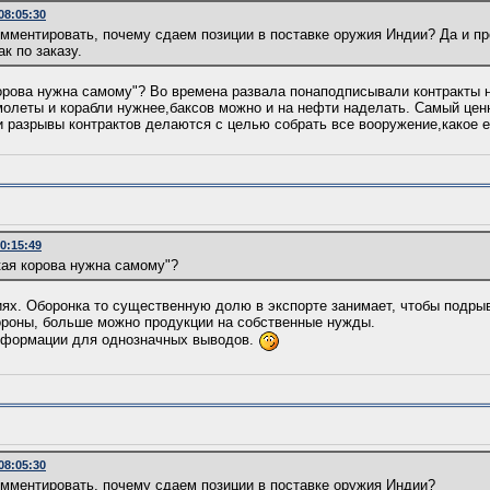
 08:05:30
омментировать, почему сдаем позиции в поставке оружия Индии? Да и 
к по заказу.
корова нужна самому"? Во времена развала понаподписывали контракты 
молеты и корабли нужнее,баксов можно и на нефти наделать. Самый цен
и разрывы контрактов делаются с целью собрать все вооружение,какое е
10:15:49
кая корова нужна самому"?
иях. Оборонка то существенную долю в экспорте занимает, чтобы подры
стороны, больше можно продукции на собственные нужды.
информации для однозначных выводов.
 08:05:30
омментировать, почему сдаем позиции в поставке оружия Индии?