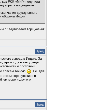
у, как РСК «МиГ» получила
нец апреля подведение
 окончания двухдневного
ом обороны Индии
лемы с "Адмиралом Горщковым"
Тред
ярского завода в Индию. За
ы дерьмо, да и завод ещё
источниках о состоянии
не совсем точную
Т.е. для
е готовы еще русские по
облем море и другого
Тред