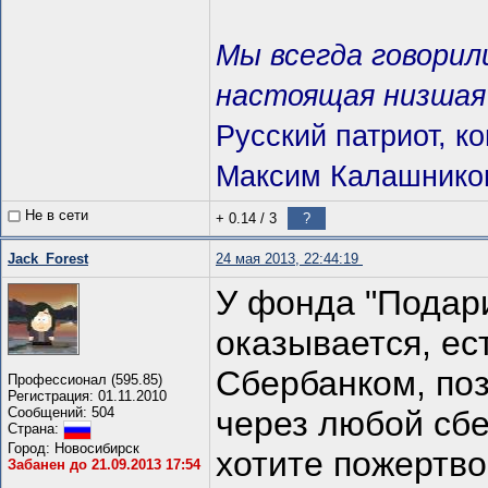
Мы всегда говорили
настоящая низшая 
Русский патриот, к
Максим Калашнико
Не в сети
+ 0.14
/
3
?
Jack_Forest
24 мая 2013, 22:44:19
У фонда "Подар
оказывается, ес
Сбербанком, по
Профессионал (595.85)
Регистрация: 01.11.2010
Сообщений: 504
через любой сбе
Страна:
Город: Новосибирск
хотите пожертво
Забанен до 21.09.2013 17:54