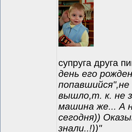
супруга друга п
день его рожден
попавшийся",не
вышло,т. к. не
машина же... А
сегодня)) Оказы
знали..!))"