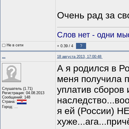
Очень рад за сво
Слов нет - одни мыс
Не в сети
+ 0.39
/
4
?
...
18 августа 2013, 17:00:48
А я родился в Ро
меня получила п
уплатив сборов 
Слушатель (1.71)
Регистрация: 04.08.2013
Сообщений: 148
наследство...вооо
Страна:
Город: ...
я ей (России) Н
хуже...ага...при