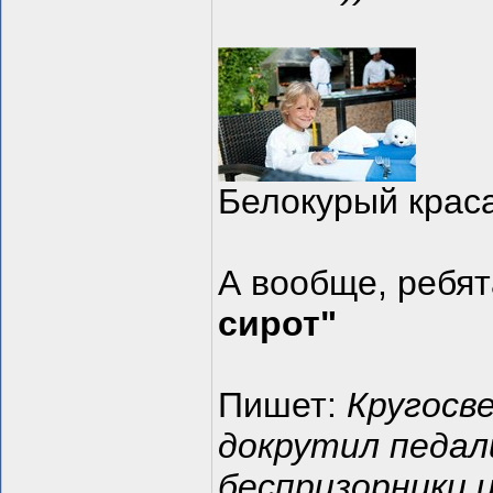
Белокурый краса
А вообще, ребя
сирот"
Пишет:
Кругосв
докрутил педал
беспризорники 