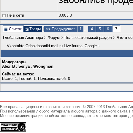
Не в сети
0.00
/
0
Список
Треды
|
<< Предыдущая
1
...
4
5
6
7
Глобальная Авантюра
>
Форум
>
Пользовательский раздел
>
Что я с
Vkontakte
Odnoklassniki
mail.ru
LiveJournal
Google +
Модераторы
:
Alex_B
,
Senya
,
Wrongman
Сейчас на ветке
:
Всего: 1, Гостей: 1, Пользователей: 0
Все права защищены и охраняются законом. © 2007-2013 Глобальная А
При использовании любого материала любого автора с данного сайта в 
Мнение администрации не обязательно совпадает с мнением авторов до