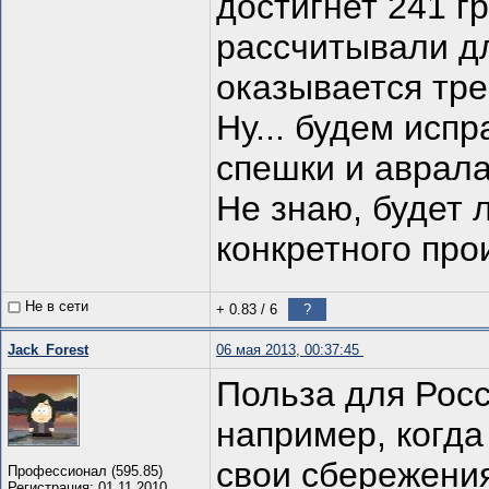
достигнет 241 г
рассчитывали д
оказывается тре
Ну... будем испр
спешки и аврала
Не знаю, будет 
конкретного про
Не в сети
+ 0.83
/
6
?
Jack_Forest
06 мая 2013, 00:37:45
Польза для Росс
например, когда
свои сбережения
Профессионал (595.85)
Регистрация: 01.11.2010