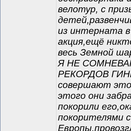
велотур, с при
детей,развенчи
из интерната в
акция,ещё никт
весь Земной ша
Я НЕ СОМНЕВА
РЕКОРДОВ ГИНЕ
совершают этот 
этого они забр
покорили его,о
покорителями с
Европы,провозгл