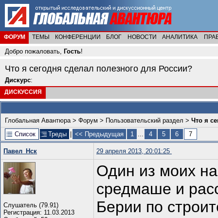
ФОРУМ
ТЕМЫ
КОНФЕРЕНЦИИ
БЛОГ
НОВОСТИ
АНАЛИТИКА
ПРА
Добро пожаловать,
Гость
!
Что я сегодня сделал полезного для России?
Дискурс
:
ДИСКУССИЯ
Глобальная Авантюра
>
Форум
>
Пользовательский раздел
>
Что я с
Список
Треды
|
<< Предыдущая
1
...
4
5
6
7
Павел_Нск
29 апреля 2013, 20:01:25
Один из моих на
средмаше и рас
Берии по строит
Слушатель (79.91)
Регистрация: 11.03.2013