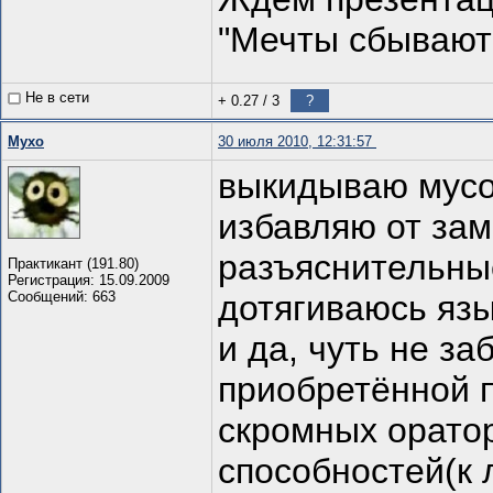
"Мечты сбывают
Не в сети
+ 0.27
/
3
?
Мухо
30 июля 2010, 12:31:57
выкидываю мусор
избавляю от за
разъяснительные
Практикант (191.80)
Регистрация: 15.09.2009
Сообщений: 663
дотягиваюсь яз
и да, чуть не з
приобретённой п
скромных оратор
способностей(к 