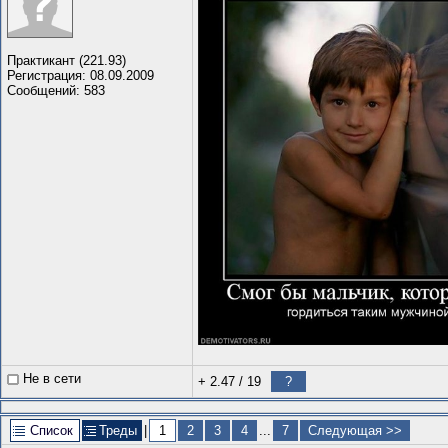
Практикант (221.93)
Регистрация: 08.09.2009
Сообщений: 583
Не в сети
+ 2.47
/
19
?
Список
Треды
|
1
2
3
4
...
7
Следующая >>