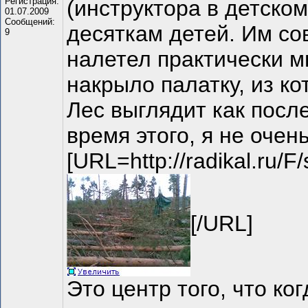
Регистрация:
(инструктора в детском
01.07.2009
Сообщений:
десяткам детей. Им со
9
налетел практически м
накрыло палатку, из ко
Лес выглядит как посл
время этого, я не оче
[URL=http://radikal.ru/F
[/URL]
Это центр того, что к