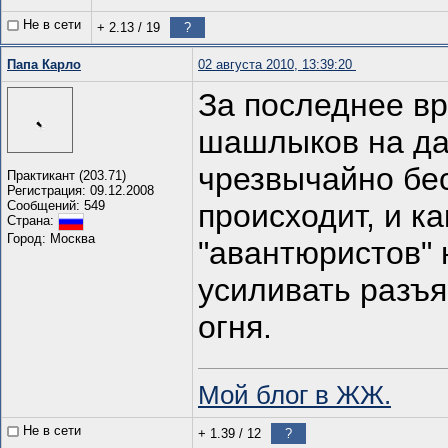
Не в сети
+ 2.13
/
19
?
Папа Карло
02 августа 2010, 13:39:20
За последнее вр
шашлыков на да
чрезвычайно бес
Практикант (203.71)
Регистрация: 09.12.2008
Сообщений: 549
происходит, и ка
Страна:
Город: Москва
"авантюристов" 
усиливать разъя
огня.
Мой блог в ЖЖ.
Не в сети
+ 1.39
/
12
?