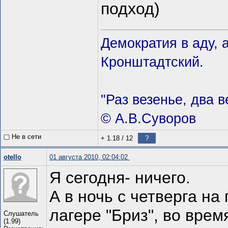
подход)
Демократия в аду, 
Кронштадтский.
"Раз везенье, два в
© А.В.Суворов
Не в сети
+ 1.18
/
12
?
otello
01 августа 2010, 02:04:02
Я сегодня- ничего.
А в ночь с четверга на
лагере "Бриз", во вре
Слушатель
(1.99)