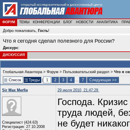
ФОРУМ
ТЕМЫ
КОНФЕРЕНЦИИ
БЛОГ
НОВОСТИ
АНАЛИТИКА
ПРА
Добро пожаловать,
Гость
!
Что я сегодня сделал полезного для России?
Дискурс
:
ДИСКУССИЯ
Глобальная Авантюра
>
Форум
>
Пользовательский раздел
>
Что я с
Список
Треды
|
1
2
3
4
...
7
Следующая >>
Sir Max Merfie
29 июля 2010, 21:47:29
Господа. Кризис
труда людей, бе
не будет никако
Специалист (424.63)
Регистрация: 27.10.2008