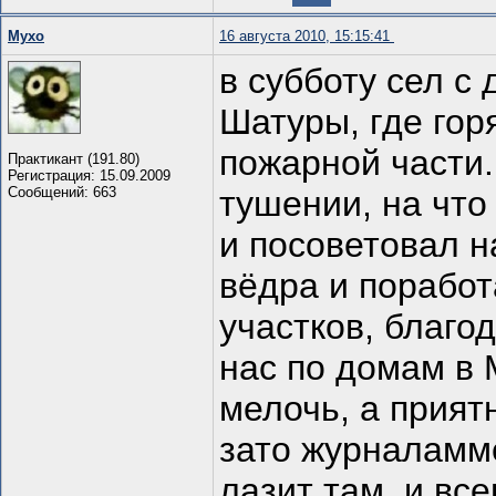
Мухо
16 августа 2010, 15:15:41
в субботу сел с 
Шатуры, где гор
пожарной части.
Практикант (191.80)
Регистрация: 15.09.2009
Сообщений: 663
тушении, на что
и посоветовал н
вёдра и поработ
участков, благо
нас по домам в
мелочь, а прият
зато журналамм
лазит там. и все