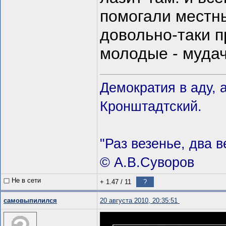
помогали местны
довольно-таки п
молодые - мудач
Демократия в аду, 
Кронштадтский.
"Раз везенье, два в
© А.В.Суворов
Не в сети
+ 1.47
/
11
?
самовыпилился
20 августа 2010, 20:35:51