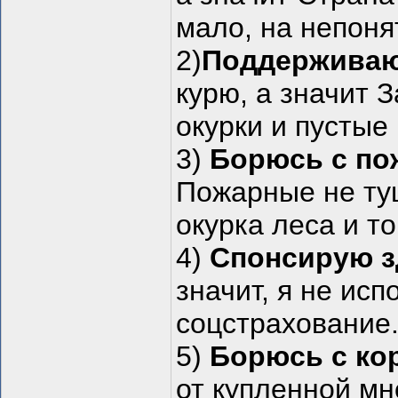
мало, на непоня
2)
Поддерживаю 
курю, а значит 
окурки и пустые 
3)
Борюсь с по
Пожарные не ту
окурка леса и т
4)
Спонсирую з
значит, я не ис
соцстрахование
5)
Борюсь с ко
от купленной мн