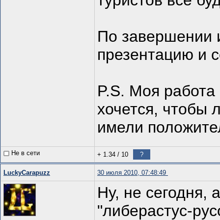
туристов все буд
По завершении 
презентацию и с
P.S. Моя работа
хочется, чтобы 
имели положите
Не в сети
+ 1.34
/
10
?
LuckyCarapuzz
30 июля 2010, 07:48:49
Ну, не сегодня,
"либерастус-рус