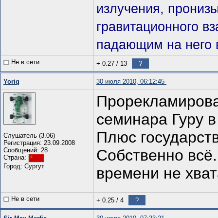
излучения, прониз
гравитационного в
падающим на него 
Не в сети
+ 0.27
/
13
?
Yoriq
30 июля 2010, 06:12:45
Прорекламирова
семинара Гуру в
Плюс государств
Слушатель (3.06)
Регистрация: 23.09.2008
Сообщений: 28
Собственно всё..
Страна:
Город: Сургут
времени не хват
Не в сети
+ 0.25
/
4
?