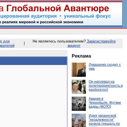
д для
Не являетесь пользователем?
Зарегистрируйте
|
ователей
аккаунт
Реклама
Лукашенко сходит с
ума
Он наплевал на
политкорректность и
разбогател!
Авария в
Чернобыле. Жуткие
кадры (ФОТО)
Идея украинской
"незалежности"
начала трещать по