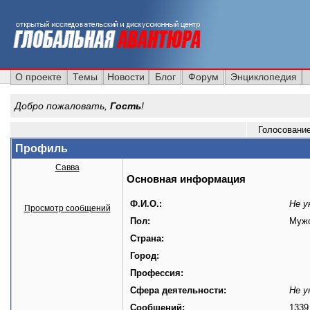
О проекте
Темы
Новости
Блог
Форум
Энциклопедия
Добро пожаловать,
Гость
!
Голосовани
Профиль
Савва
Основная информация
Ф.И.О.:
Не у
Просмотр сообщений
Пол:
Муж
Страна:
Город:
Профессия:
Сфера деятельности:
Не у
Сообщений:
1339