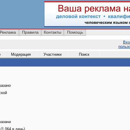
Реклама
Правила
Контакты
Помощь
Вхо
польз
е
Модерация
Участники
Поиск
казано
ской
казана
 (1.064 в день)