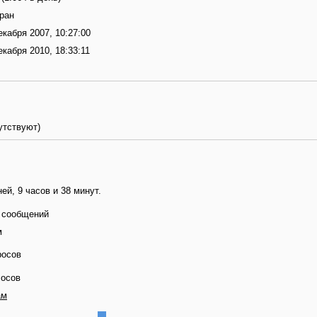
ран
екабря 2007, 10:27:00
екабря 2010, 18:33:11
утствуют)
ней, 9 часов и 38 минут.
 сообщений
м
росов
лосов
ам