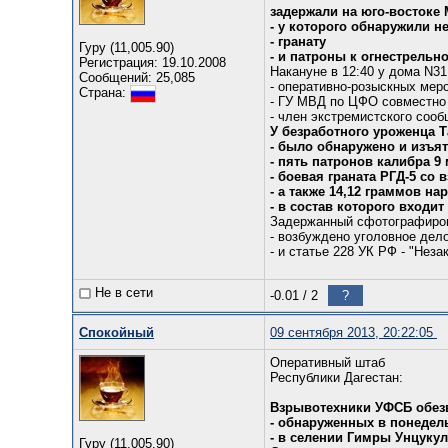
задержали на юго-востоке
- у которого обнаружили н
- гранату
Гуру (11,005.90)
- и патроны к огнестрельн
Регистрация: 19.10.2008
Накануне в 12:40 у дома N3
Сообщений: 25,085
- оперативно-розыскных мер
Страна:
- ГУ МВД по ЦФО совместно
- член экстремистского соо
У безработного уроженца Т
- было обнаружено и изъят
- пять патронов калибра 9
- боевая граната РГД-5 со 
- а также 14,12 граммов на
- в состав которого входит
Задержанный сфотографиров
- возбуждено уголовное дело
- и статье 228 УК РФ - "Неза
Не в сети
-0.01
/
2
?
Спокойный
09 сентября 2013, 20:22:05
Оперативный штаб
Республики Дагестан:
Взрывотехники УФСБ обез
- обнаруженных в понедел
- в селении Гимры Унцукул
Гуру (11,005.90)