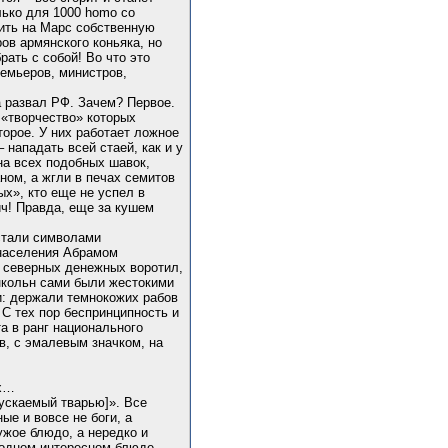
лько для 1000 homo со
тить на Марс собственную
ров армянского коньяка, но
рать с собой! Во что это
ремьеров, министров,
а развал РФ. Зачем? Первое.
 «творчество» которых
торое. У них работает ложное
 нападать всей стаей, как и у
на всех подобных шавок,
ном, а жгли в печах семитов
ых», кто еще не успел в
ч! Правда, еще за кушем
 стали символами
 населения Абрамом
я северных денежных воротил,
инкольн сами были жестокими
и: держали темнокожих рабов
С тех пор беспринципность и
а в ранг национального
в, с эмалевым значком, на
ах…
пускаемый тварью]». Все
ые и вовсе не боги, а
ужое блюдо, а нередко и
б одном интересном блюде