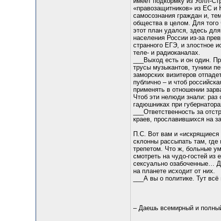
имеет подкормку из Уолл-Стр
«правозащитников» из ЕС и 
самосознания граждан и, те
общества в целом. Для того 
этот план удался, здесь для
населения России из-за пре
странного ЕГЭ, и злостное 
теле- и радиоканалах.
___Выход есть и он один. Пр
трусы музыкантов, туники пе
заморских визитеров отпадет
публично – и чтоб российск
применять в отношении зарв
Чтоб эти нелюди знали: раз
гадюшниках при губернаторах
___Ответственность за отстр
краев, прославившихся на з
П.C. Вот вам и «искрящиеся
склонны рассыпать там, где 
трепетом. Что ж, больные у
смотреть на чудо-гостей из 
сексуально озабоченные… Ду
на планете исходит от них.
___А вы о политике. Тут всё 
– Даешь всемирный и полный