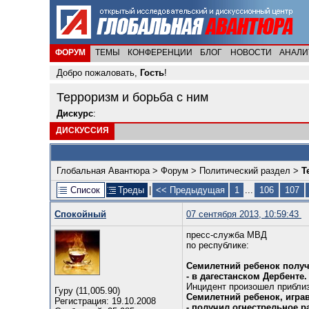
ФОРУМ
ТЕМЫ
КОНФЕРЕНЦИИ
БЛОГ
НОВОСТИ
АНАЛИ
Добро пожаловать,
Гость
!
Терроризм и борьба с ним
Дискурс
:
ДИСКУССИЯ
Глобальная Авантюра
>
Форум
>
Политический раздел
>
Т
Список
Треды
|
<< Предыдущая
1
...
106
107
Спокойный
07 сентября 2013, 10:59:43
пресс-служба МВД
по республике:
Семилетний ребенок получ
- в дагестанском Дербенте.
Инцидент произошел приблиз
Гуру (11,005.90)
Семилетний ребенок, игра
Регистрация: 19.10.2008
- получил огнестрельное р