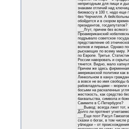
непригодным для пищи и дых
знаками отличий над ключиц
биомассу в 100 т, надо еще 
без Черчилля. А бейсбольные
обойдется и в скором време
президентов, госдепутатов?
___Лгут, причем без всяког
Проамериканский нобелевски
подрывало советское государ
представление об этнической
волков и пираньи. Однако п
рыскающих по всему миру. Х
по Европе. Третье. Статисти
России наворовать и скрыть
тянется. Видно, мало хапн
Причем же здесь фирменная 
американской политики как 
Линкольном в канун граждан
а вовсе не во имя свободы 
рабовладельцами – морили н
босыми на раскаленных угля
жестокость, как средство б
бахвальства, символа и бож
Саммите в С-Петербурге?
___Вывод: всегда лжет тот, к
Долго ли протянет угнетаем
___Еще поэт Расул Гамзатов
сказки о богах, в том числе
ублюдки – от происхождения 
ползающая по нему, как мух