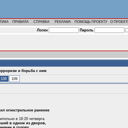
ТИКА
ПРАВИЛА
СПРАВКА
РЕКЛАМА
ПОМОЩЬ ПРОЕКТУ
О ПРОЕКТ
Логин
Пароль
ерроризм и борьба с ним
108
109
ил огнестрельное ранение
ительно в 18:20 четверга.
вший в одном из дворов,
анение в голову.