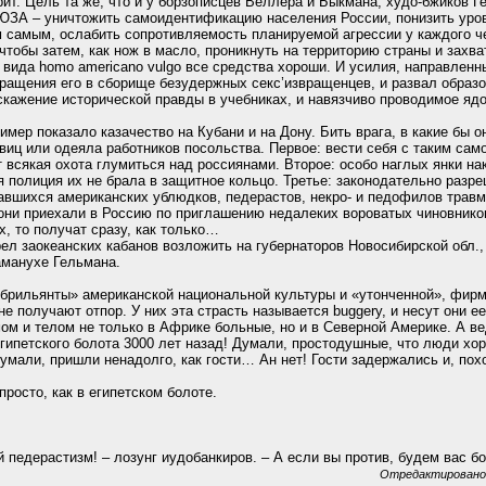
ит. Цель та же, что и у борзописцев Веллера и Быкмана, худо-бжиков Г
ЮЗА – уничтожить самоидентификацию населения России, понизить уров
м самым, ослабить сопротивляемость планируемой агрессии у каждого ч
чтобы затем, как нож в масло, проникнуть на территорию страны и захва
 вида homo americano vulgo все средства хороши. И усилия, направлен
вращения его в сборище безудержных секс’извращенцев, и развал образ
искажение исторической правды в учебниках, и навязчиво проводимое яд
имер показало казачество на Кубани и на Дону. Бить врага, в какие бы о
виц или одеяла работников посольства. Первое: вести себя с таким сам
 всякая охота глумиться над россиянами. Второе: особо наглых янки на
ая полиция их не брала в защитное кольцо. Третье: законодательно раз
авшихся американских ублюдков, педерастов, некро- и педофилов травм
 они приехали в Россию по приглашению недалеких вороватых чиновнико
, то получат сразу, как только…
ел заокеанских кабанов возложить на губернаторов Новосибирской обл.
аманухе Гельмана.
 брильянты» американской национальной культуры и «утонченной», фирм
не получают отпор. У них эта страсть называется buggery, и несут они е
мом и телом не только в Африке больные, но и в Северной Америке. А в
египетского болота 3000 лет назад! Думали, простодушные, что люди хо
мали, пришли ненадолго, как гости… Ан нет! Гости задержались и, пох
просто, как в египетском болоте.
 педерастизм! – лозунг иудобанкиров. – А если вы против, будем вас б
Отредактировано: 