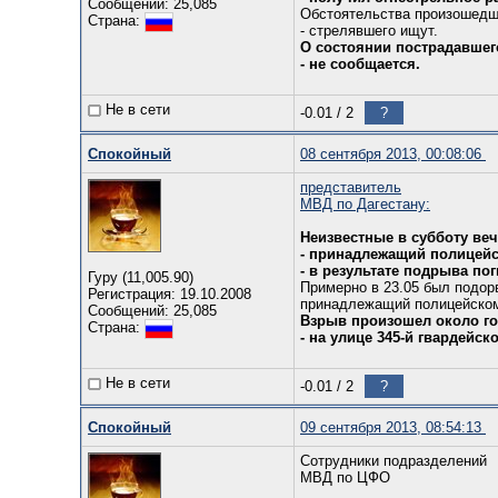
Сообщений: 25,085
Обстоятельства произошедш
Страна:
- стрелявшего ищут.
О состоянии пострадавшег
- не сообщается.
Не в сети
-0.01
/
2
?
Спокойный
08 сентября 2013, 00:08:06
представитель
МВД по Дагестану:
Неизвестные в субботу ве
- принадлежащий полицейс
- в результате подрыва по
Гуру (11,005.90)
Примерно в 23.05 был подор
Регистрация: 19.10.2008
принадлежащий полицейском
Сообщений: 25,085
Взрыв произошел около го
Страна:
- на улице 345-й гвардейск
Не в сети
-0.01
/
2
?
Спокойный
09 сентября 2013, 08:54:13
Сотрудники подразделений
МВД по ЦФО