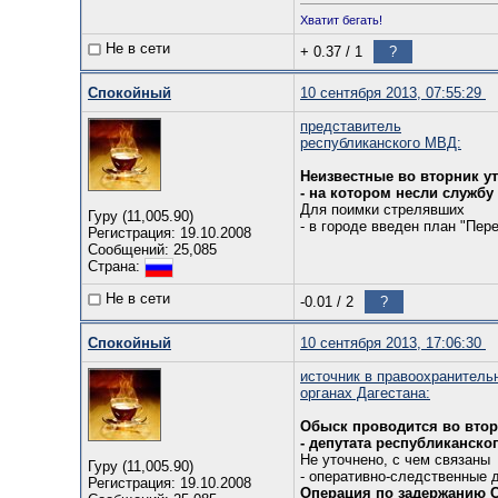
Хватит бегать!
Не в сети
+ 0.37
/
1
?
Спокойный
10 сентября 2013, 07:55:29
представитель
республиканского МВД:
Неизвестные во вторник ут
- на котором несли служб
Для поимки стрелявших
Гуру (11,005.90)
- в городе введен план "Пере
Регистрация: 19.10.2008
Сообщений: 25,085
Страна:
Не в сети
-0.01
/
2
?
Спокойный
10 сентября 2013, 17:06:30
источник в правоохранитель
органах Дагестана:
Обыск проводится во втор
- депутата республиканск
Не уточнено, с чем связаны
Гуру (11,005.90)
- оперативно-следственные 
Регистрация: 19.10.2008
Операция по задержанию С