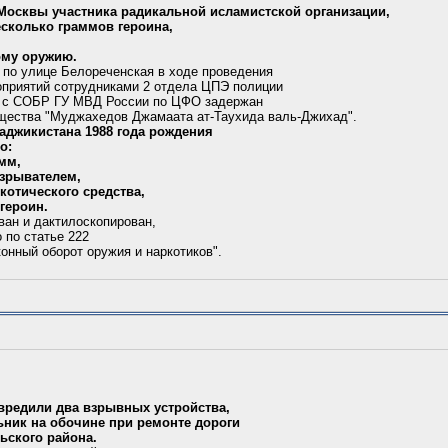
 Москвы участника радикальной исламистской организации,
есколько граммов героина,
ому оружию.
1 по улице Белореченская в ходе проведения
оприятий сотрудниками 2 отдела ЦПЭ полиции
 с СОБР ГУ МВД России по ЦФО задержан
бщества "Муджахедов Джамаата ат-Таухида валь-Джихад".
аджикистана 1988 года рождения
о:
 мм,
взрывателем,
ркотического средства,
 героин.
ан и дактилоскопирован,
 по статье 222
конный оборот оружия и наркотиков".
вредили два взрывных устройства,
ьник на обочине при ремонте дороги
ьского района.