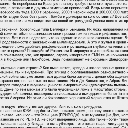
ания. Но переброска на Красную планету требует многого, пусть это то
ами, с регалиями и другими отметками привилегий. Ведь мало перемес
перебросить туда 1000 т баранины, 2000 т черной икры и 100.000.000 лит
 биты для боев без правил, бомбы и доллары на кого оставить? Всё заб
ни не станем ли мы свидетелями новой хитромудрой уловки всех этих п
о стеснения, борзописцы типа Веллера и Быкмана. Их ложь направлена н
й комитет обычно выписывал свои премии тем из писак и рифмоплетов,
ство. Вот и они надеются, что их ядовитые слюни за океаном оценят. В
 родственности с заокеанскими миллиардерами. А это у жулья в крови –
оследняя ложь двойная: рокфеллерам и ротшильдам глубоко наплевать 
отите пример? Пожалуйста! Разжигали II мировую эти же ребята за океа
ка показывает, что, как правило, отраву извергают в СМИ те из «обиженн
ся в Лондоне или Нью-Йорке. Ведь помалкивает же скромный Шандорови
ул…
американская страсть? Как выясняется, кривда и наглое вранье давно
внешней, так и внутренней. Про эпизод с оболваниванием разноцветного
ской войны мы уже знаем: вся драчка была затеяна с целью обогащени
батраков-негров, занятых на плантациях. Но и Дж.Вашингтон, и Абрам Л
егров голодом и внушали ценности американской «демократии» пыткам
х. Даже по тем меркам это была чудовищная ложь в масштабах страны. 
езудержной наживы, возведены англосаксами и выходцами из болот Египт
ества Америки. Не этим ли бахвалился чернокожий марионетка от Штато
то ворует и/или угнетает других. Или тот, кого принудили.
ое население ЮЗА под богом Лжи, покажет время, но пару слов о сказк
 сказал, что «бог – это Женщина [ПРИРОДА], а не мужчина [не Дух, ис
 разносимые по РЕН-ТВ, не стоят выеденного яйца, ибо такие «боги» тварн
слова из пары: у-блюда. То есть ублюдок – это некая тварь, лижущая ч
а, таракан или микроб. Блюда же бывают разные (не только посуда). О