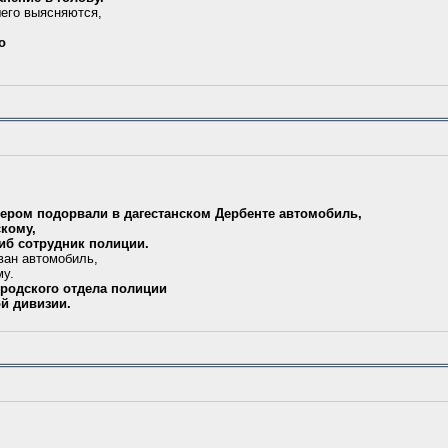
его выясняются,
о
чером подорвали в дагестанском Дербенте автомобиль,
кому,
гиб сотрудник полиции.
ван автомобиль,
у.
родского отдела полиции
ой дивизии.