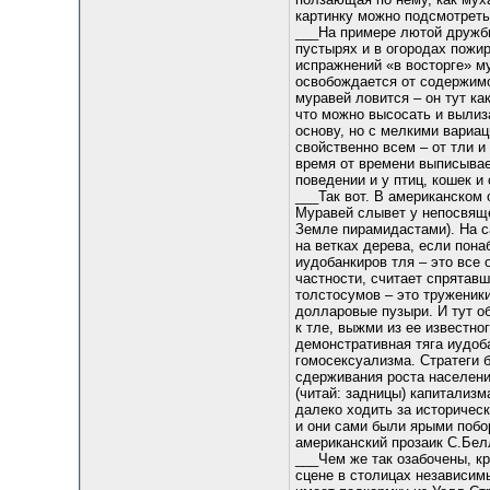
картинку можно подсмотре
___На примере лютой дружбы
пустырях и в огородах пожи
испражнений «в восторге» м
освобождается от содержимо
муравей ловится – он тут ка
что можно высосать и вылиза
основу, но с мелкими вариац
свойственно всем – от тли и
время от времени выписывает
поведении и у птиц, кошек и 
___Так вот. В американском
Муравей слывет у непосвяще
Земле пирамидастами). На 
на ветках дерева, если пона
иудобанкиров тля – это все 
частности, считает спрятав
толстосумов – это труженики
долларовые пузыри. И тут о
к тле, выжми из ее известно
демонстративная тяга иудоб
гомосексуализма. Стратеги 
сдерживания роста населени
(читай: задницы) капитализм
далеко ходить за историчес
и они сами были ярыми побо
американский прозаик С.Бел
___Чем же так озабочены, к
сцене в столицах независимы