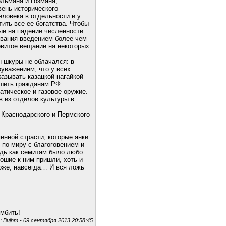
ельмана и Гозмана,
ень исторического
еловека в отдельности и у
тить все ее богатства. Чтобы
ные на падение численности
ования введением более чем
овитое вещание на некоторых
н шкуры не облачался: в
оуважением, что у всех
казывать казацкой нагайкой
решить гражданам РФ
атическое и газовое оружие.
в из отделов культуры в
, Краснодарского и Пермского
енной страсти, которые янки
е по миру с благоговением и
едь как семитам было любо
рошие к ним пришли, хоть и
оже, навсегда… И вся ложь
омбить!
Bujhm - 09 сентября 2013 20:58:45