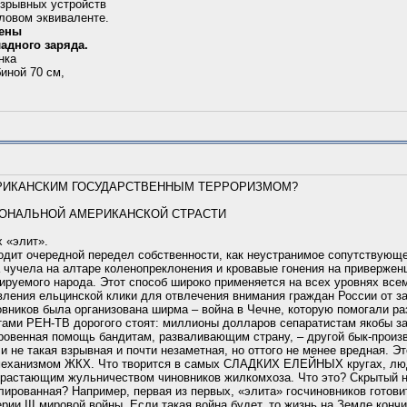
зрывных устройств
иловом эквиваленте.
жены
адного заряда.
нка
биной 70 см,
ЕРИКАНСКИМ ГОСУДАРСТВЕННЫМ ТЕРРОРИЗМОМ?
ОНАЛЬНОЙ АМЕРИКАНСКОЙ СТРАСТИ
 «элит».
одит очередной передел собственности, как неустранимое сопутствующ
а чучела на алтаре коленопреклонения и кровавые гонения на привержен
ируемого народа. Этот способ широко применяется на всех уровнях вс
авления ельцинской клики для отвлечения внимания граждан России от з
вников была организована ширма – война в Чечне, которую помогали р
тами РЕН-ТВ дорогого стоят: миллионы долларов сепаратистам якобы з
ровенная помощь бандитам, разваливающим страну, – другой бык-произво
и не такая взрывная и почти незаметная, но оттого не менее вредная. Э
механизмом ЖКХ. Что творится в самых СЛАДКИХ ЕЛЕЙНЫХ кругах, люд
озрастающим жульничеством чиновников жилкомхоза. Что это? Скрытый 
лированная? Например, первая из первых, «элита» госчиновников готови
рии III мировой войны. Если такая война будет, то жизнь на Земле кончи