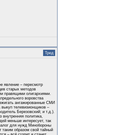
Тред
ее явление – пересмотр
цев старых методов
еми правящими олигархиями.
апредельного воровства
азжигать ангажированные СМИ
а выкуп телевизионщиков –
дитель Березовский; и т.д.).
то внутренняя политика,
ей меньше интересует, так
налог для нужд Минобороны
т таким образом свой тайный
тся – всё сгорит и станет