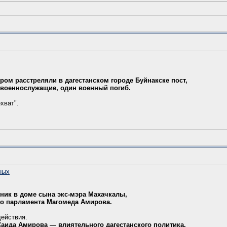
ром расстреляли в дагестанском городе Буйнакске пост,
у военнослужащие, один военный погиб.
хват".
ных
ник в доме сына экс-мэра Махачкалы,
ого парламента Магомеда Амирова.
действия.
аида Амирова — влиятельного дагестанского политика,