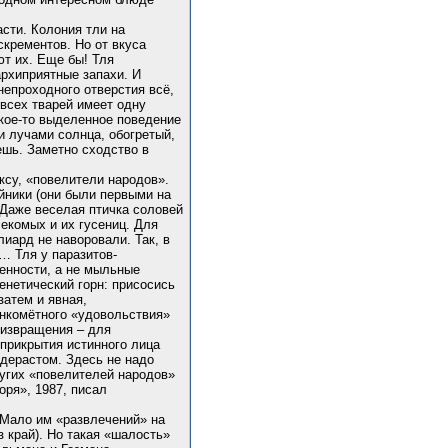
сти. Колония тли на
скрементов. Но от вкуса
т их. Еще бы! Тля
архиприятные запахи. И
непроходного отверстия всё,
 всех тварей имеет одну
акое-то выделенное поведение
и лучами солнца, обогретый,
ешь. Заметно сходство в
ксу, «повелители народов».
йники (они были первыми на
Даже веселая птичка соловей
секомых и их гусениц. Для
лиард не наворовали. Так, в
… Тля у паразитов-
ценности, а не мыльные
енетический горн: присосись
затем и явная,
анкомётного «удовольствия»
 извращения – для
 прикрытия истинного лица
педерастом. Здесь не надо
угих «повелителей народов»
оря», 1987, писал
 Мало им «развлечений» на
з край). Но такая «шалость»