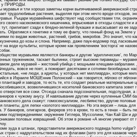
ть у ПРИРОДЫ.
 муравья и тли хорошо заметны корни выпячиваемой американской стра
рает трудолюбивые растения, выделяя при этом нечто вроде отходов, эк
уравьи. Рыцари муравейника шефствуют над сообществами тли, охраняю
го своего насекомовского кишечника, впрыскивая в отходы сладости и 
к тут, прилипает сзади к бледно-зеленой букашке и высасывает из ее зад
ть. Обратимся к генетике и тому ее факту, что генный фонд на Земле у
иями по видам животных, растений, грибов, микробов. Это значит, что к
 кузнечика до козы и слона. Например, даже паук-водомер под ласковым
 на воде кульбиты, которые кроме как проявлением ‘восторга’ не назов
собак.
 обществе муравьями являются банкиры и другие ‘идиллические’, по Мар
нных тружеником, таскает былинки, строит высокие пирамиды – мураве
самом деле муравей – жестокий убийца с мощными клещами-забралами. 
блюдать, вовсе не поет, а пожирает десятками и сотнями безобидных на
остальные, «не люди, а идиоты, у которых нет миллиарда», которые мил
шийся в Израиле МОШЕнник Полонский – как говорится, яблоко от яблони
 плантаций и заводов, то есть те, кто создает реальные материальные 
бособившихся, возвеличившихся носителей банковского капитала зовет г
го отверстия все соки. Отсюда сначала подсознательная, подспудная, а 
анкиров к чужому анусу. И навязывание другим через купленные СМИ б
банковского дела скажут: гомосексуализм, лесбиянство, другие половые
я планеты, для лепки «золотого миллиарда». Но эта версия – лишь для
а. У банкиров, олигархов, фюреров это в крови, то есть в генах – быть 
кими подтверждениями: окружение Гитлера, Муссолини, Чан Кай Ши и др
рниками половых извращений. Об этом в романе «А многие умирают от г
лоу.
роме зуда в штанах, представители американского подвида homo vulgar?
х стран с надругательством над их флагами (зато это для казаков чере