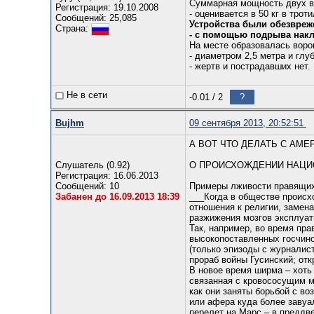
Суммарная мощность двух в
Регистрация: 19.10.2008
- оценивается в 50 кг в трот
Сообщений: 25,085
Устройства были обезвре
Страна:
- с помощью подрыва накл
На месте образовалась воро
- диаметром 2,5 метра и глу
- жертв и пострадавших нет.
Не в сети
-0.01
/
2
?
Bujhm
09 сентября 2013, 20:52:51
А ВОТ ЧТО ДЕЛАТЬ С АМ
Слушатель (0.92)
О ПРОИСХОЖДЕНИИ НАЦИ
Регистрация: 16.06.2013
Сообщений: 10
Примеры лживости правящих
Забанен до 16.09.2013 18:39
___Когда в обществе происх
отношения к религии, замен
разжижения мозгов эксплуат
Так, например, во время пр
высокопоставленных госчино
(только эпизоды с журналис
прораб войны Гусинский; отк
В новое время ширма – хоть 
связанная с кровососущим 
как они заняты борьбой с в
или афера куда более завуа
перелет на Марс – в преддве