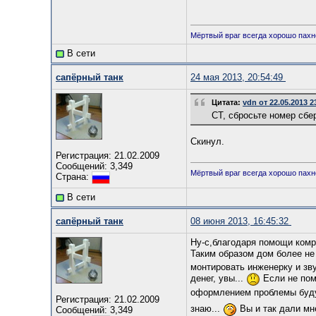
Мёртвый враг всегда хорошо пахн
В сети
сапёрный танк
24 мая 2013, 20:54:49
Цитата:
vdn от 22.05.2013 2
СТ, сбросьте номер сбе
Скинул.
Регистрация: 21.02.2009
Сообщений: 3,349
Мёртвый враг всегда хорошо пахн
Страна:
В сети
сапёрный танк
08 июня 2013, 16:45:32
Ну-с,благодаря помощи комр
Таким образом дом более не
монтировать инженерку и зву
денег, увы...
Если не помо
оформлением проблемы будут
Регистрация: 21.02.2009
знаю...
Вы и так дали мне
Сообщений: 3,349