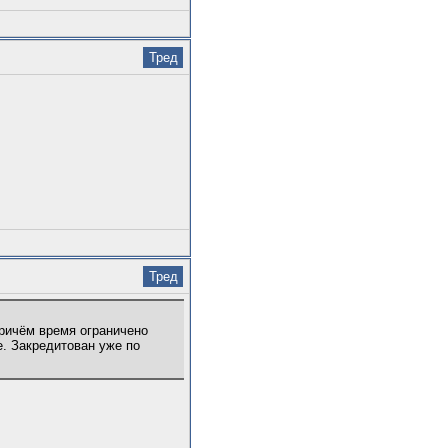
Тред
Тред
Причём время ограничено
е. Закредитован уже по