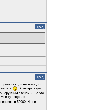
Тред
Тред
тороне каждой перегородки.
 снимать
. А теперь надо
по наружным стенам. А на это
 Мне тут ещё и с
оцениваю в 50000. Но не