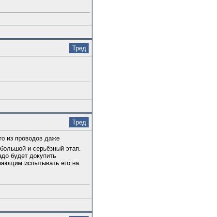
Тред
Тред
то из проводов даже
 большой и серьёзный этап.
адо будет докупить
знающим испытывать его на