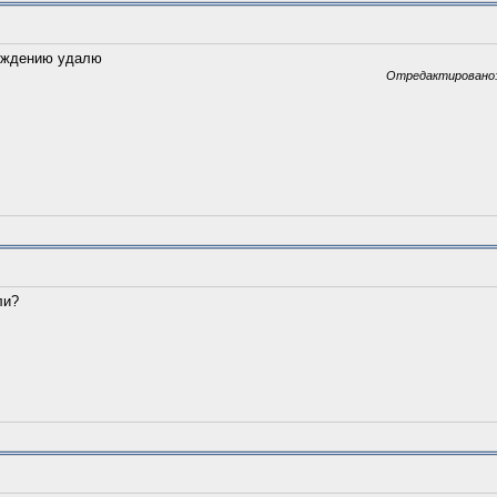
ерждению удалю
Отредактировано: 
ли?