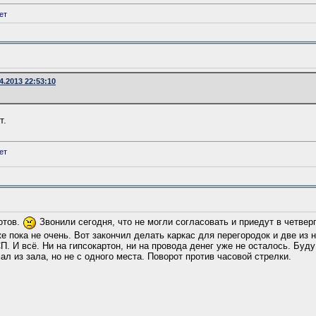
ет
4.2013 22:53:10
т.
ет
готов.
Звонили сегодня, что не могли согласовать и приедут в четвер
 пока не очень. Вот закончил делать каркас для перегородок и две из 
. И всё. Ни на гипсокартон, ни на провода денег уже не осталось. Буду
ал из зала, но не с одного места. Поворот против часовой стрелки.