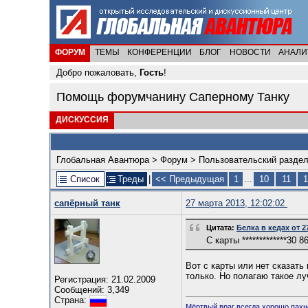
ФОРУМ
ТЕМЫ
КОНФЕРЕНЦИИ
БЛОГ
НОВОСТИ
АНАЛИ
Добро пожаловать,
Гость
!
Помощь форумчанину Саперному Танку
ДИСКУССИЯ
Глобальная Авантюра
>
Форум
>
Пользовательский разде
Список
Треды
|
<< Предыдущая
1
...
10
11
1
сапёрный танк
27 марта 2013, 12:02:02
Цитата:
Белка в кедах от 27
C карты *************30 
Вот с карты или нет сказать
только. Но полагаю такое лу
Регистрация: 21.02.2009
Сообщений: 3,349
Страна:
Мёртвый враг всегда хорошо пахн