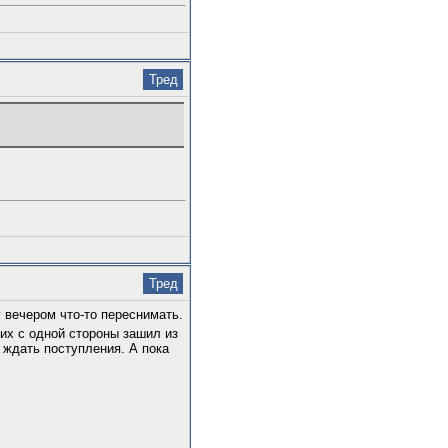
Тред
Тред
г вечером что-то переснимать.
них с одной стороны зашил из
 ждать поступления. А пока