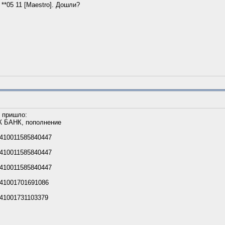
 **05 11 [Maestro]. Дошли?
и пришло:
Ж БАНК, пополнение
 410011585840447
 410011585840447
 410011585840447
 41001701691086
 41001731103379