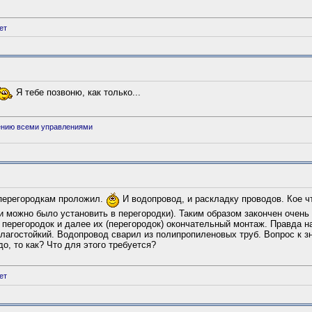
ет
Я тебе позвоню, как только...
ению всеми управлениями
перегородкам проложил.
И водопровод, и раскладку проводов. Кое ч
и можно было установить в перегородки). Таким образом закончен очень
 перегородок и далее их (перегородок) окончательный монтаж. Правда н
 влагостойкий. Водопровод сварил из полипропиленовых труб. Вопрос к 
о, то как? Что для этого требуется?
ет