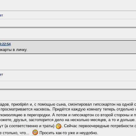
ет
3:22:54
ркарты в личку.
ет
адов, приобрёл и, с помощью сына, смонтировал гипсокартон на одной с
 просматривается насквозь. Придётся каждую комнату теперь отдельно
коизоляцию в перегородки. А потом и гипсокартон со второй стороны и 
жете, друзья, застопорится дело на несколько месяцев, а то и дольше.
 (а соответственно и траты)
. Сейчас первоочередные потребности 
 столько, что...
Просить как-то уже и неудобно.