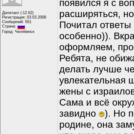
появился я с воп
расширяться, но
Дилетант (-12.62)
Регистрация: 03.03.2008
Сообщений: 551
Почитал ответы 
Страна:
Город: Челябинск
особенно)). Вкр
оформляем, про
Ребята, не обиж
делать лучше че
увлекательная 
жены с израилов
Сама и всё окру
завидно
). Но 
родине, она зам