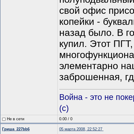
свой офис присо
копейки - буква
назад было. В г
купил. Этот ПГТ
многофункционал
элементарно наш
заброшенная, гд
Война - это не пок
(c)
Не в сети
0.00
/
0
Гриша_227bb6
05 марта 2008, 22:52:27