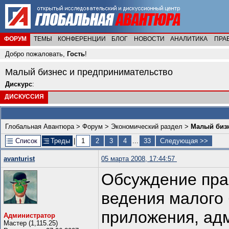
ФОРУМ
ТЕМЫ
КОНФЕРЕНЦИИ
БЛОГ
НОВОСТИ
АНАЛИТИКА
ПРА
Добро пожаловать,
Гость
!
Малый бизнес и предпринимательство
Дискурс
:
ДИСКУССИЯ
Глобальная Авантюра
>
Форум
>
Экономический раздел
>
Малый бизн
Список
Треды
|
1
2
3
4
...
33
Следующая >>
avanturist
05 марта 2008, 17:44:57
Обсуждение прак
ведения малого
приложения, ад
Администратор
Мастер (1,115.25)