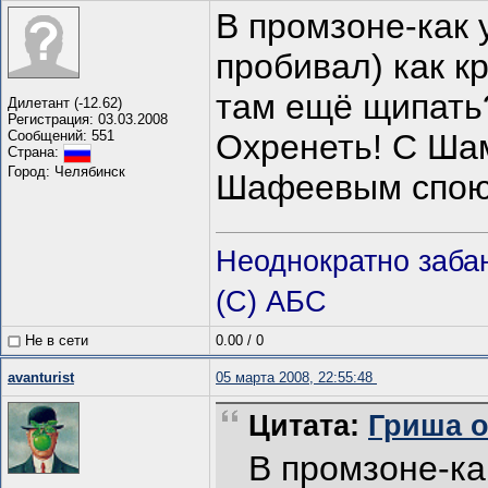
В промзоне-как 
пробивал) как к
там ещё щипать?
Дилетант (-12.62)
Регистрация: 03.03.2008
Сообщений: 551
Охренеть! С Шам
Страна:
Город: Челябинск
Шафеевым спо
Неоднократно заба
(С) АБС
Не в сети
0.00
/
0
avanturist
05 марта 2008, 22:55:48
Цитата:
Гриша от
В промзоне-как