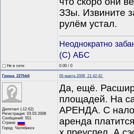
что скоро они ве
ЗЗы. Извините з
рулём устал.
Неоднократно заба
(С) АБС
Не в сети
0.00
/
0
Гриша_227bb6
05 марта 2008, 21:42:42
Да, ещё. Расшир
площадей. На с
АРЕНДА. С налог
Дилетант (-12.62)
Регистрация: 03.03.2008
Сообщений: 551
аренда платитс
Страна:
Город: Челябинск
х преуспел. А сэ