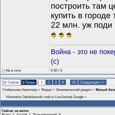
построить там це
купить в городе 
22 млн. уж поди
Война - это не пок
(c)
Не в сети
0.00
/
0
Список
Треды
|
1
2
3
4
...
33
Следующая >>
Глобальная Авантюра
>
Форум
>
Экономический раздел
>
Малый бизн
Vkontakte
Odnoklassniki
mail.ru
LiveJournal
Google +
Сейчас на ветке
:
Всего: 1, Гостей: 1, Пользователей: 0