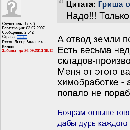
Цитата:
Гриша от
Надо!!! Тольк
Слушатель (17.52)
Регистрация: 03.07.2007
Сообщений: 2,542
А отвод земли п
Страна:
Город: Днепр-Балашиха-
Кимры
Есть весьма не
Забанен до 26.09.2013 18:13
складов-произво
Меня от этого в
химобработке - 
попало не пора
Боярам отныне гово
дабы дурь каждого 