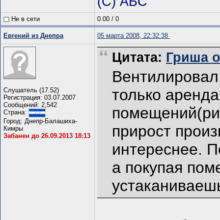
(С) АБС
Не в сети
0.00
/
0
Евгений из Днепра
05 марта 2008, 22:32:38
Цитата:
Гриша от
Вентилировал.
только аренда
Слушатель (17.52)
Регистрация: 03.07.2007
Сообщений: 2,542
помещений(ри
Страна:
Город: Днепр-Балашиха-
прирост произ
Кимры
Забанен до 26.09.2013 18:13
интереснее. П
а покупая пом
устаканиваеш