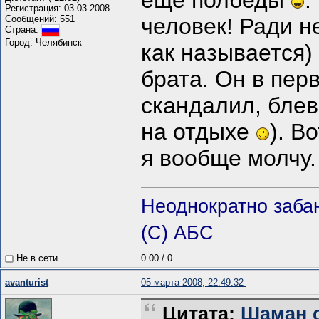
ещё полбеды
.
Регистрация: 03.03.2008
Сообщений: 551
человек! Ради н
Страна:
Город: Челябинск
как называется)
брата. Он в пер
скандалил, блев
на отдыхе
). В
я вообще молчу
Неоднократно заба
(С) АБС
Не в сети
0.00
/
0
avanturist
05 марта 2008, 22:49:32
Цитата:
Шаман с