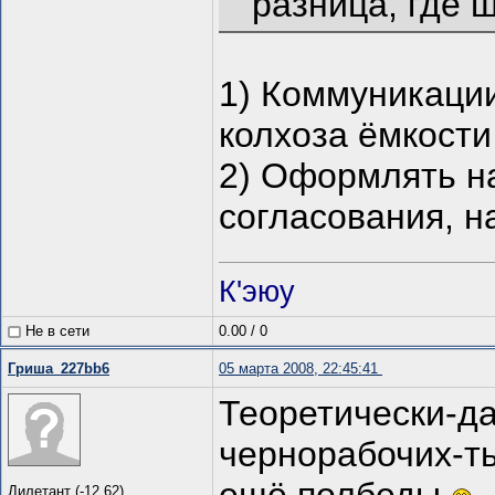
разница, где 
1) Коммуникации
колхоза ёмкости
2) Оформлять н
согласования, н
К'эюу
Не в сети
0.00
/
0
Гриша_227bb6
05 марта 2008, 22:45:41
Теоретически-да
чернорабочих-ть
Дилетант (-12.62)