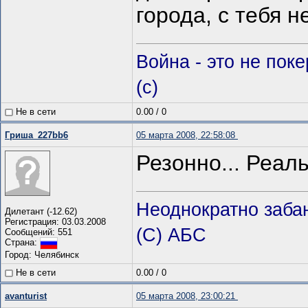
города, с тебя н
Война - это не пок
(c)
Не в сети
0.00
/
0
Гриша_227bb6
05 марта 2008, 22:58:08
Резонно... Реал
Неоднократно заба
Дилетант (-12.62)
Регистрация: 03.03.2008
(С) АБС
Сообщений: 551
Страна:
Город: Челябинск
Не в сети
0.00
/
0
avanturist
05 марта 2008, 23:00:21