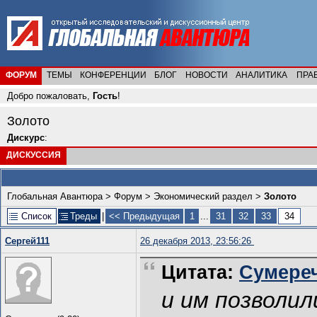
ФОРУМ
ТЕМЫ
КОНФЕРЕНЦИИ
БЛОГ
НОВОСТИ
АНАЛИТИКА
ПРА
Добро пожаловать,
Гость
!
Золото
Дискурс
:
ДИСКУССИЯ
Глобальная Авантюра
>
Форум
>
Экономический раздел
>
Золото
Список
Треды
|
<< Предыдущая
1
...
31
32
33
34
Сергей111
26 декабря 2013, 23:56:26
Цитата:
Сумереч
и им позволи