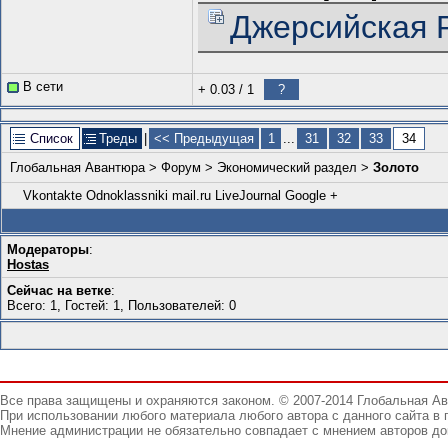
Джерсийская Po
В сети
+ 0.03
/
1
?
Список
Треды
|
<< Предыдущая
1
...
31
32
33
34
Глобальная Авантюра
>
Форум
>
Экономический раздел
>
Золото
Vkontakte
Odnoklassniki
mail.ru
LiveJournal
Google +
Модераторы
:
Hostas
Сейчас на ветке
:
Всего: 1, Гостей: 1, Пользователей: 0
Все права защищены и охраняются законом. © 2007-2014 Глобальная А
При использовании любого материала любого автора с данного сайта в 
Мнение администрации не обязательно совпадает с мнением авторов до