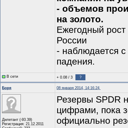
- объемов про
на золото.
Ежегодный рост 
России
- наблюдается с
падения.
В сети
+ 0.08
/
3
?
Боря
08 января 2014, 14:16:24
Резервы SPDR н
цифрами, пока з
официально резе
Дилетант (-93.39)
Регистрация: 21.12.2011