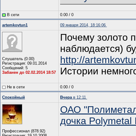
В сети
0.00
/
0
artemkovtun1
09 января 2014, 18:16:06
Почему золото п
наблюдается) бу
http://artemkovtu
Слушатель (0.00)
Регистрация: 09.01.2014
Сообщений: 5
Истории немного
Забанен до 02.02.2014 18:57
Не в сети
0.00
/
0
Спокойный
Вчера
в 12:11
ОАО "Полиметал
дочка Polymetal I
Профессионал (878.92)
Регистрация: 19.10.2008