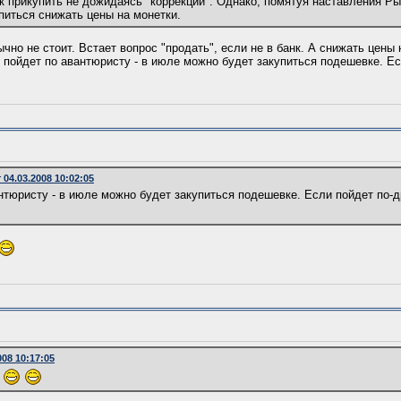
 прикупить не дожидаясь "коррекции". Однако, помятуя наставления Р
опиться снижать цены на монетки.
чно не стоит. Встает вопрос "продать", если не в банк. А снижать цены 
 пойдет по авантюриcту - в июле можно будет закупиться подешевке. Ес
04.03.2008 10:02:05
нтюриcту - в июле можно будет закупиться подешевке. Если пойдет по-д
008 10:17:05
?