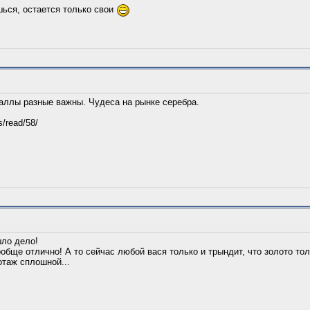
ься, остается только свои
аллы разные важны. Чудеса на рынке серебра.
/read/58/
шло дело!
обще отлично! А то сейчас любой вася только и трындит, что золото тол
отаж сплошной...