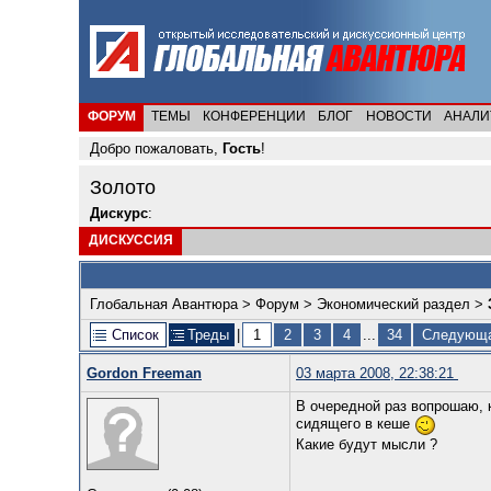
ФОРУМ
ТЕМЫ
КОНФЕРЕНЦИИ
БЛОГ
НОВОСТИ
АНАЛИ
Добро пожаловать,
Гость
!
Золото
Дискурс
:
ДИСКУССИЯ
Глобальная Авантюра
>
Форум
>
Экономический раздел
>
Список
Треды
|
1
2
3
4
...
34
Следующа
Gordon Freeman
03 марта 2008, 22:38:21
В очередной раз вопрошаю, к
сидящего в кеше
Какие будут мысли ?