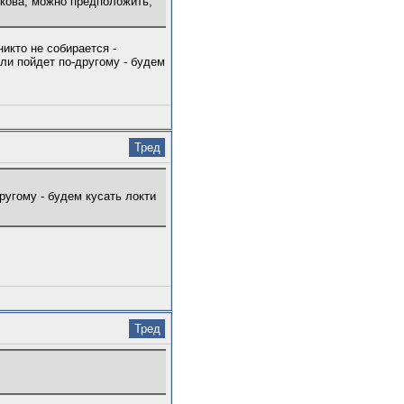
ыкова, можно предположить,
никто не собирается -
ли пойдет по-другому - будем
Тред
ругому - будем кусать локти
Тред