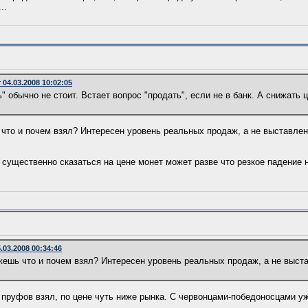
..
04.03.2008 10:02:05
" обычно не стоит. Встает вопрос "продать", если не в банк. А снижать 
ь что и почем взял? Интересен уровень реальных продаж, а не выставле
о существенно сказаться на цене монет может разве что резкое падение н
03.2008 00:34:46
ажешь что и почем взял? Интересен уровень реальных продаж, а не выст
 пруфов взял, по цене чуть ниже рынка. С червонцами-победоносцами уж