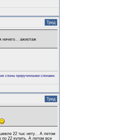
Тред
м ничего... ажиотаж
дикие слоны прирученными слонами.
Тред
шевле 22 тыс нету... А летом
 по 22 купить. А летом все