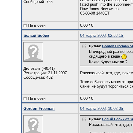
Сообщений: 725
fated push into the subprime-
Dow Jones Newswires
03-03-08 1440ET
Не в сети
0.00
/
0
Белый Бобик
04 марта 2008, 02:53:15
Цитата:
Gordon Freeman от 
В очередной раз вопрош
сидящего в кеше
Какие будут мысли ?
Дилетант (-40.41)
Регистрация: 21.11.2007
Рассказывай: что, где, поче
Сообщений: 452
Тоже собираюсь монеток при
банки не будут торопиться с
Не в сети
0.00
/
0
Gordon Freeman
04 марта 2008, 10:02:05
Цитата:
Белый Бобик от 04.
Рассказывай: что, где, 