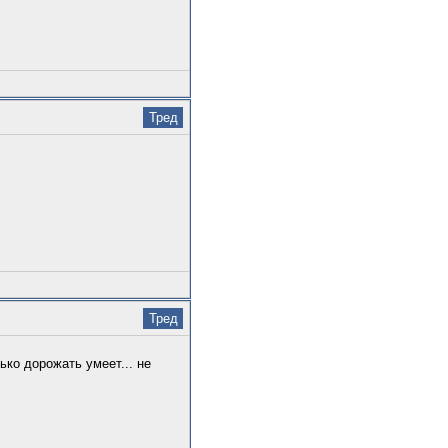
Тред
Тред
ько дорожать умеет... не