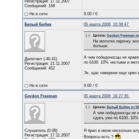
Регистрация: 17.11.2007
Сообщений: 158
Не в сети
0.00
/
0
Белый Бобик
05 марта 2008, 10:38:47
Цитата:
Gordon Freeman от 
На молотке парочку зол
больше.
А чем победоносцы не нравя
Дилетант (-40.41)
по 6100. 10% чистыми и мет
Регистрация: 21.11.2007
Сообщений: 452
Эх, щас наверное еще хрен 
Не в сети
0.00
/
0
Gordon Freeman
05 марта 2008, 16:27:35
Цитата:
Белый Бобик от 05.
А чем победоносцы не н
сдать уже по 6100. 10
Слушатель (0.08)
Я брал в июне несколько шту
Регистрация: 17.11.2007
Вопросы есть ?