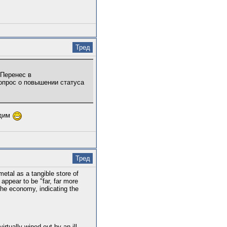
Тред
 Перенес в
опрос о повышении статуса
идим
Тред
etal as a tangible store of
 appear to be "far, far more
he economy, indicating the
tually wiped out by an ill-