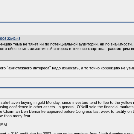
.2008 22:42:43
нцию тема не тянет ни по потенциальной аудитории, ни по значимости.
ете обеспечить ажиотажный интерес в течение квартала - рассмотрим в
ого "ажиотажного интереса" надо избежать, а то точно коррекцию не ув
safe-haven buying in gold Monday, since investors tend to flee to the yellow m
sing confidence in other assets. In general, O'Neill said the financial markets
e Chairman Ben Bernanke appeared before Congress last week to testify on t
e than many fear.
 ISM.
t a 21% profit rise for 2007, even as its earnings from North America were vir