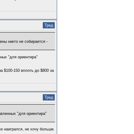
Тред
цены никто не собирается -
нных "для ориентира"
а $100-150 вплоть до $800 за
Тред
авленных "для ориентира"
е наигрался, не хочу больше.