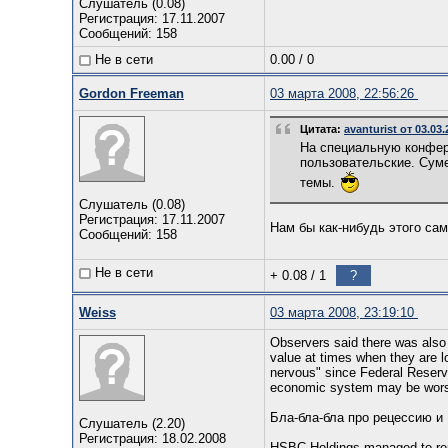
Слушатель (0.08)
Регистрация: 17.11.2007
Сообщений: 158
Не в сети
0.00
/
0
Gordon Freeman
03 марта 2008, 22:56:26
Цитата:
avanturist от 03.03
На специальную конфере
пользовательские. Суме
темы.
Слушатель (0.08)
Регистрация: 17.11.2007
Нам бы как-нибудь этого сам
Сообщений: 158
Не в сети
+ 0.08
/
1
?
Weiss
03 марта 2008, 23:19:10
Observers said there was also 
value at times when they are lo
nervous" since Federal Reserv
economic system may be wors
Бла-бла-бла про рецессию и
Слушатель (2.20)
Регистрация: 18.02.2008
HSBC Holdings managed to repor