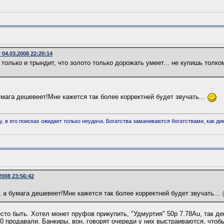
04.03.2008 22:20:14
только и трындит, что золото только дорожать умеет... не купишь толко
умага дешевеет!Мне кажется так более корректней будет звучать...
у, в его поисках ожидает только неудача. Богатства заманиваются богатствами, как 
008 23:56:42
, а бумага дешевеет!Мне кажется так более корректней будет звучать...
сто быть. Хотел монет пруфов прикупить, "Удмуртия" 50р 7.78Au, так де
00 продавали. Банкиры, вон, говорят очереди у них выстраиваются, чтобы