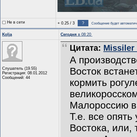
Не в сети
+ 0.25
/
3
?
Сообщение будет автоматиче
Kolja
Сегодня
в 08:20
Цитата:
Missiler
А производство
Восток встане
Слушатель (19.55)
Регистрация: 08.01.2012
Сообщений: 44
кормить рогул
великоросском
Малороссию в 
Т.е. все опят
Востока, или,