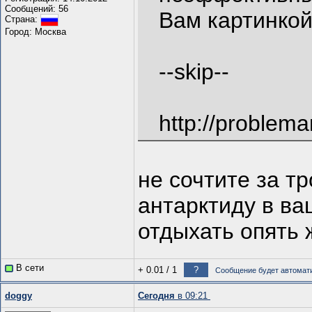
Сообщений: 56
Вам картинко
Страна:
Город: Москва
--skip--
http://problema
не сочтите за т
антарктиду в ва
отдыхать опять 
В сети
+ 0.01
/
1
?
Сообщение будет автомати
doggy
Сегодня
в 09:21