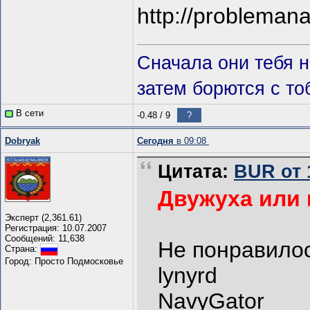
http://problemana
Сначала они тебя н
затем борются с то
В сети
-0.48
/
9
?
Dobryаk
Сегодня
в 09:08
Цитата:
BUR от 1
Двужуха или 
Эксперт (2,361.61)
Регистрация: 10.07.2007
Сообщений: 11,638
Не понравилос
Страна:
Город: Просто Подмосковье
lynyrd
NavyGator