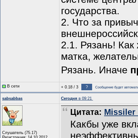
государства.
2. Что за привы
внешнероссийск
2.1. Рязань! Как
матка, желатель
Рязань. Иначе
п
В сети
+ 0.18
/
3
?
Сообщение будет автомати
sabsabbas
Сегодня
в 09:21
Цитата:
Missiler
Какбы уже вкл
неэффективных
Слушатель (75.17)
Регистрация: 14.10.2012