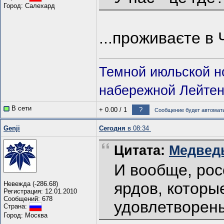
Город: Салехард
...проживаєте в 
Темной июльской н
набережной Лейтена
В сети
+ 0.00
/
1
?
Сообщение будет автомати
Genji
Сегодня
в 08:34
Цитата:
Медведь
И вообще, рос
ярдов, которы
Невежда (-286.68)
Регистрация: 12.01.2010
Сообщений: 678
удовлетворен
Страна:
Город: Москва