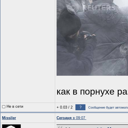
как в порнухе р
Не в сети
+ 0.03
/
2
?
Сообщение будет автомати
Missiler
Сегодня
в 09:07