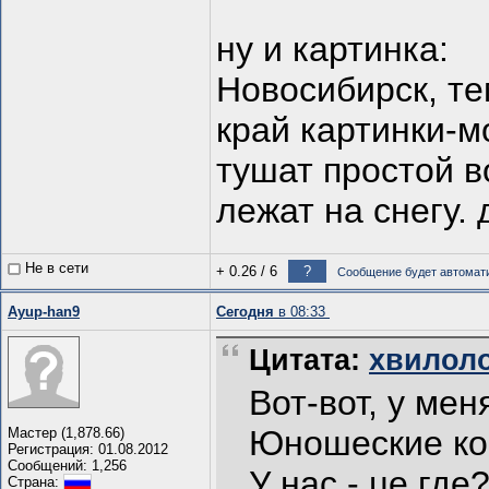
ну и картинка:
Новосибирск, те
край картинки-м
тушат простой в
лежат на снегу.
Не в сети
+ 0.26
/
6
?
Сообщение будет автомати
Ayup-han9
Сегодня
в 08:33
Цитата:
хвилолог
Вот-вот, у мен
Юношеские ком
Мастер (1,878.66)
Регистрация: 01.08.2012
Сообщений: 1,256
У нас - це где
Страна: