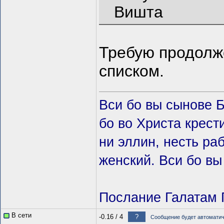
Вишта
Требую продолж
списком.
Вси бо вы сынове 
бо во Христа крeст
ни эллин, несть ра
женский. Вси бо вы
Послание Галатам П
В сети
-0.16
/
4
?
Сообщение будет автоматиче