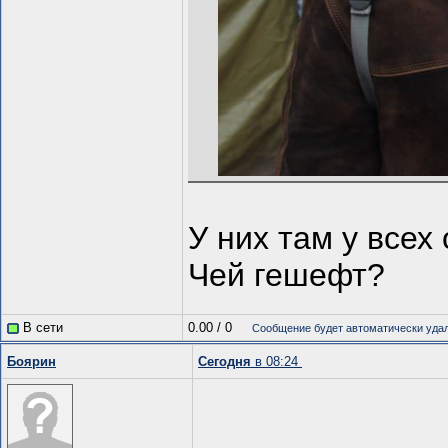
У них там у все
Чей гешефт?
В сети
0.00
/
0
Сообщение будет автоматически удал
Боярин
Сегодня
в 08:24