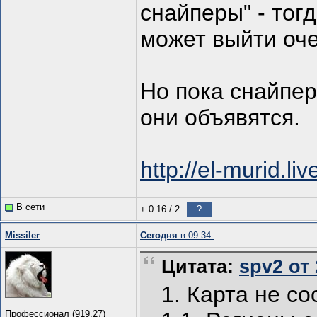
снайперы" - тогд
может выйти оче
Но пока снайперо
они объявятся.
http://el-murid.l
В сети
+ 0.16
/
2
?
Missiler
Сегодня
в 09:34
Цитата:
spv2 от 
1. Карта не с
Профессионал (919.27)