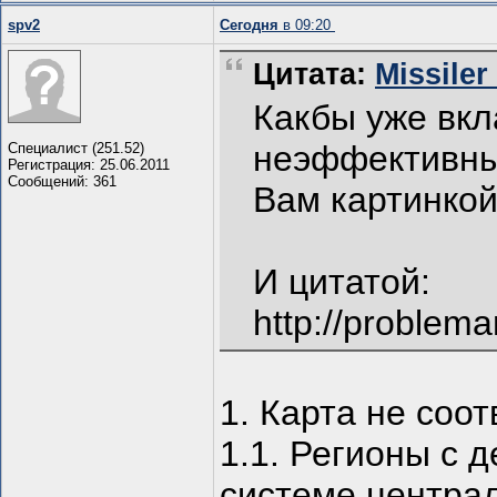
spv2
Сегодня
в 09:20
Цитата:
Missiler
Какбы уже вкл
неэффективных
Специалист (251.52)
Регистрация: 25.06.2011
Сообщений: 361
Вам картинко
И цитатой:
http://problema
1. Карта не соо
1.1. Регионы с
системе централ