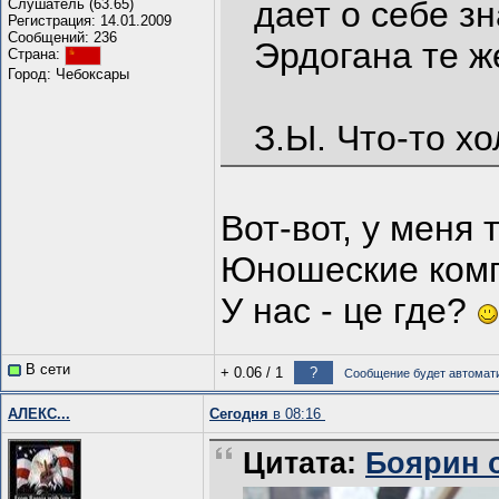
дает о себе зн
Слушатель (63.65)
Регистрация: 14.01.2009
Сообщений: 236
Эрдогана те ж
Страна:
Город: Чебоксары
З.Ы. Что-то хо
Вот-вот, у меня
Юношеские компл
У нас - це где?
В сети
+ 0.06
/
1
?
Сообщение будет автомати
АЛЕКС...
Сегодня
в 08:16
Цитата:
Боярин о