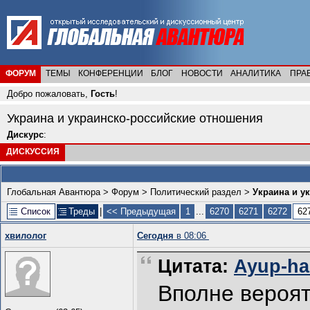
ФОРУМ
ТЕМЫ
КОНФЕРЕНЦИИ
БЛОГ
НОВОСТИ
АНАЛИТИКА
ПРА
Добро пожаловать,
Гость
!
Украина и украинско-российские отношения
Дискурс
:
ДИСКУССИЯ
Глобальная Авантюра
>
Форум
>
Политический раздел
>
Украина и у
Список
Треды
|
<< Предыдущая
1
...
6270
6271
6272
62
хвилолог
Сегодня
в 08:06
Цитата:
Ayup-han
Вполне вероятн