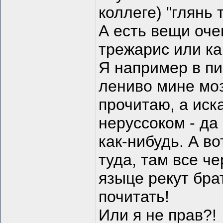
коллеге) "глянь 
А есть вещи оче
трежарис или как
Я например в пи
лениво мине моз
прочитаю, а иска
неруссоком - да
как-нибудь. А во
туда, там все ч
языце рекут бра
почитать!
Или я не прав?!