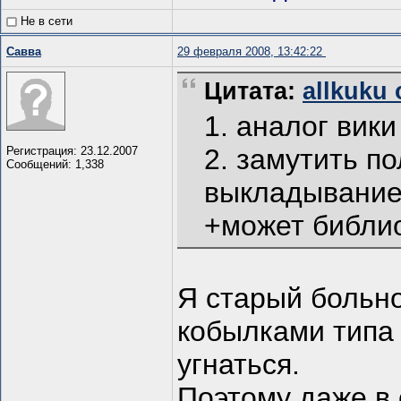
Не в сети
Савва
29 февраля 2008, 13:42:22
Цитата:
allkuku 
1. аналог вики
2. замутить п
Регистрация: 23.12.2007
Сообщений: 1,338
выкладыванием
+может библио
Я старый больн
кобылками типа 
угнаться.
Поэтому даже в