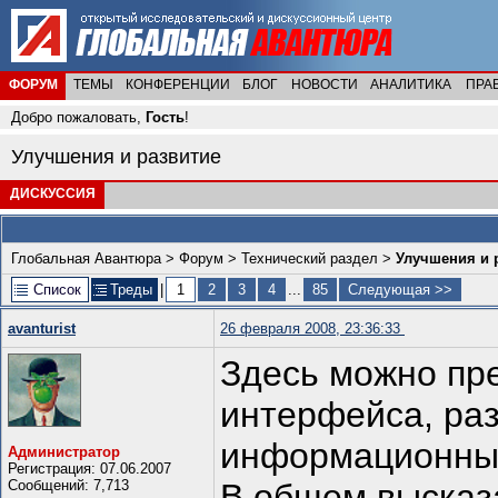
ФОРУМ
ТЕМЫ
КОНФЕРЕНЦИИ
БЛОГ
НОВОСТИ
АНАЛИТИКА
ПРА
Добро пожаловать,
Гость
!
Улучшения и развитие
ДИСКУССИЯ
Глобальная Авантюра
>
Форум
>
Технический раздел
>
Улучшения и 
Список
Треды
|
1
2
3
4
...
85
Следующая >>
avanturist
26 февраля 2008, 23:36:33
Здесь можно пр
интерфейса, ра
информационные
Администратор
Регистрация: 07.06.2007
Сообщений: 7,713
В общем высказа