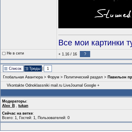
Все мои картинки т
Не в сети
+ 1.16
/
16
?
Список
Треды
|
1
Глобальная Авантюра
>
Форум
>
Политический раздел
>
Павильон п
Vkontakte
Odnoklassniki
mail.ru
LiveJournal
Google +
Модераторы
:
Alex_B
,
tukan
Сейчас на ветке
:
Всего: 1, Гостей: 1, Пользователей: 0