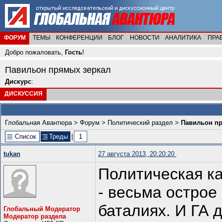
ФОРУМ
ТЕМЫ
КОНФЕРЕНЦИИ
БЛОГ
НОВОСТИ
АНАЛИТИКА
ПРА
Добро пожаловать,
Гость
!
Павильон прямых зеркал
Дискурс
:
ДИСКУССИЯ
Глобальная Авантюра
>
Форум
>
Политический раздел
>
Павильон п
Список
Треды
|
1
tukan
27 августа 2013, 20:20:20
Политическая ка
- весьма остро
баталиях. И ГА 
Глобальный Модератор
Модератор раздела