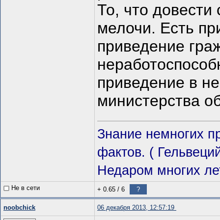
То, что довести 
мелочи. Есть пр
приведение гра
неработоспособ
приведение в не
министерства о
Знание немногих п
фактов. ( Гельвеций
Недаром многих лет
Не в сети
+ 0.65
/
6
?
noobchick
06 декабря 2013, 12:57:19