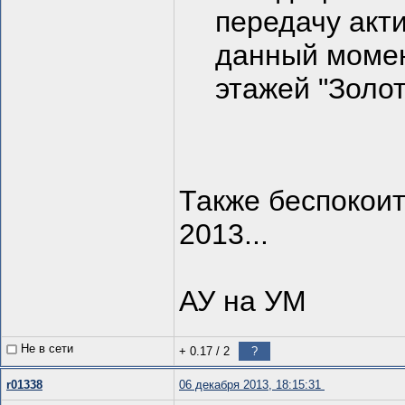
передачу акт
данный момен
этажей "Золо
Также беспокоит
2013...
АУ на УМ
Не в сети
+ 0.17
/
2
?
r01338
06 декабря 2013, 18:15:31