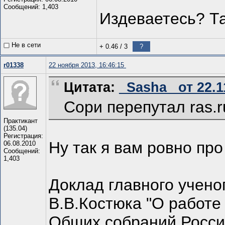
Сообщений: 1,403
Издеваетесь? Та
Не в сети
+ 0.46
/
3
?
r01338
22 ноября 2013, 16:46:15
Цитата:
_Sasha_ от 22.1
Сори перепутал ras.ru
Практикант
(135.04)
Регистрация:
Ну так я вам ровно про
06.08.2010
Сообщений:
1,403
Доклад главного учено
В.В.Костюка "О работ
Общих собраний Россий