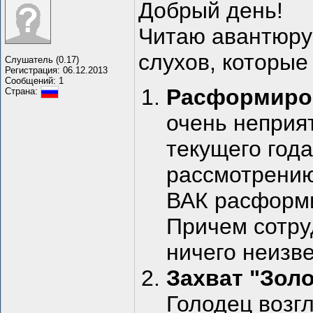
Добрый день!
Читаю авантюру 
слухов, которые 
Слушатель (0.17)
Регистрация: 06.12.2013
Сообщений: 1
Расформиров
Страна:
очень неприят
текущего год
рассмотрению 
ВАК расформи
Причем сотр
ничего неизв
Захват "Зол
Голодец возг