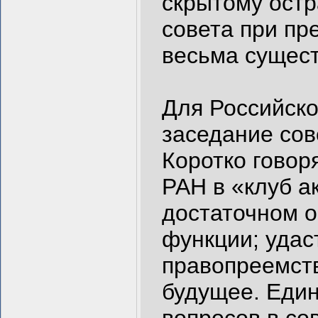
скрытому остр
совета при пр
весьма сущес
Для Российско
заседание сов
Коротко говоря
РАН в «клуб а
достаточном о
функции; удас
правопреемств
будущее. Един