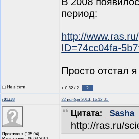
В 2008 появилос
период:
http://www.ras.r
ID=74cc04fa-5b7
Просто отстал я
Не в сети
+ 0.32
/
2
?
r01338
22 ноября 2013, 16:12:31
Цитата:
_Sasha_ 
http://ras.ru/sc
Практикант (135.04)
Регистрация: 06.08.2010