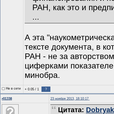
РАН, как это и пред
...
А эта "наукометрическ
тексте документа, в к
РАН - не за авторство
циферками показателе
минобра.
Не в сети
+ 0.05
/
1
?
r01338
23 ноября 2013, 18:10:17
Цитата:
Dobryаk 