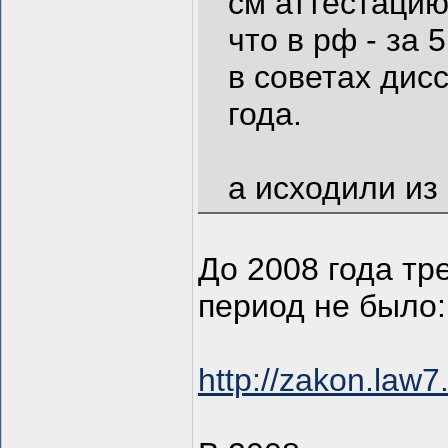
см аттестацию
что в рф - за 
в советах дис
года.
а исходили из
До 2008 года тр
период не было:
http://zakon.law