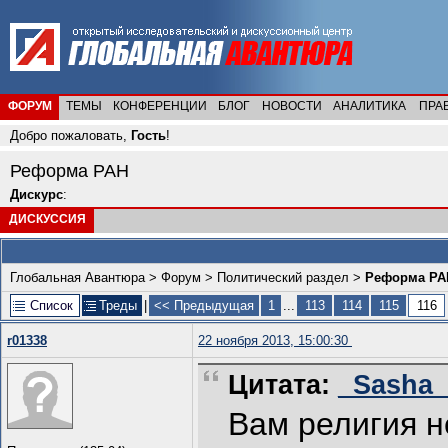
ФОРУМ
ТЕМЫ
КОНФЕРЕНЦИИ
БЛОГ
НОВОСТИ
АНАЛИТИКА
ПРА
Добро пожаловать,
Гость
!
Реформа РАН
Дискурс
:
ДИСКУССИЯ
Глобальная Авантюра
>
Форум
>
Политический раздел
>
Реформа РА
Список
Треды
|
<< Предыдущая
1
...
113
114
115
116
r01338
22 ноября 2013, 15:00:30
Цитата:
_Sasha_ 
Вам религия н