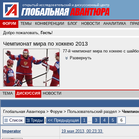
ФОРУМ
ТЕМЫ
КОНФЕРЕНЦИИ
БЛОГ
НОВОСТИ
АНАЛИТИКА
ПРА
Добро пожаловать,
Гость
!
Чемпионат мира по хоккею 2013
77-й чемпионат мира по хоккею с шайбо
Развернуть
ТЕМА
ДИСКУССИЯ
НОВОСТИ
Глобальная Авантюра
>
Форум
>
Пользовательский раздел
>
Чемпион
Список
Треды
|
<< Предыдущая
1
...
3
4
5
6
Imperator
19 мая 2013, 00:23:33