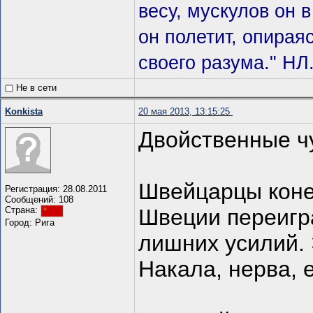
весу, мускулов он в
он полетит, опирая
своего разума." НЛ
Не в сети
Konkista
20 мая 2013, 13:15:25
Двойственные чу
Швейцарцы коне
Регистрация: 28.08.2011
Сообщений: 108
Швеции переигра
Страна:
Город: Рига
лишних усилий.
Накала, нерва, 