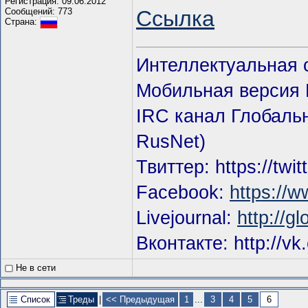
Регистрация: 09.06.2012
Сообщений: 773
Ссылка
Страна:
Интеллектуальная 
Мобильная версия Г
IRC канал Глобальн
RusNet)
Твиттер: https://twi
Facebook:
https://
Livejournal:
http://g
Вконтакте: http://vk
Не в сети
Список
Треды
|
<< Предыдущая
1
...
3
4
5
6