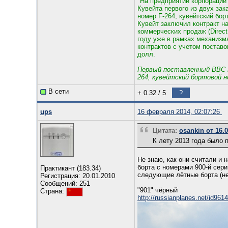
"На предприятии корпорации
Кувейта первого из двух зак
номер F-264, кувейтский бор
Кувейт заключил контракт н
коммерческих продаж (Direct
году уже в рамках механизма
контрактов с учетом постав
долл.
Первый поставленный ВВС К
264, кувейтский бортовой н
В сети
+ 0.32
/
5
?
ups
16 февраля 2014, 02:07:26
Цитата:
osankin от 16.0
К лету 2013 года было 
Не знаю, как они считали и 
борта с номерами 900-й сер
Практикант (183.34)
следующие лётные борта (не
Регистрация: 20.01.2010
Сообщений: 251
"901" чёрный
Страна:
http://russianplanes.net/id961