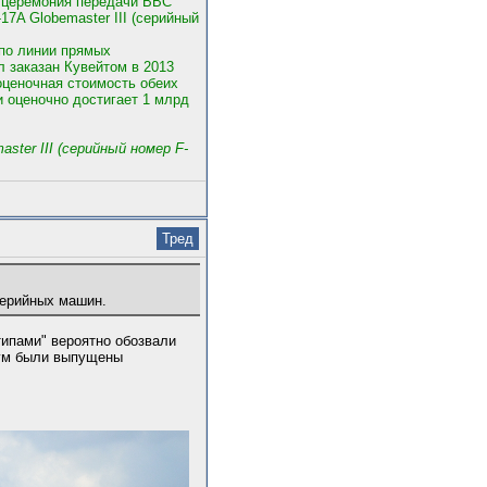
ь церемония передачи ВВС
17A Globemaster III (серийный
 по линии прямых
л заказан Кувейтом в 2013
оценочная стоимость обеих
и оценочно достигает 1 млрд
er III (серийный номер F-
Тред
серийных машин.
типами" вероятно обозвали
имум были выпущены