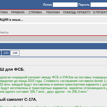
Логин
Пароль
ИТИКА
ПРАВИЛА
СПРАВКА
РЕКЛАМА
ПОМОЩЬ ПРОЕКТУ
О ПРОЕК
АЦИЯ и иные...
фликты
143
144
ТШ для ФСБ.
подписан очередной контракт между ФСБ и УУАЗов на поставку очередны
ределен до конца 2015 года. Стоимость соглашения составила более 1,
15 млн. каждый будут поставлены в военно-транспортном варианте с д
 будут изготовлены в транспортных вариантах, вероятно отличающихся
на одного составит 326,7 млн., двух других - по 336,3 млн."
ый самолет С-17А.