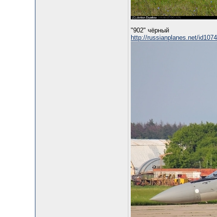
"902" чёрный
http://russianplanes.net/id107