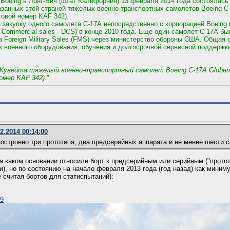
 Boeing в Лонг-Бич (штат Калифорния) 13 февраля 2014 года состоялас
азанных этой страной тяжелых военно-транспортных самолетов Boeing C-
товой номер KAF 342).
а закупку одного самолета С-17А непосредственно с корпорацией Boeing
 Commercial sales - DCS) в конце 2010 года. Еще один самолет С-17А бы
 Foreign Military Sales (FMS) через министерство обороны США. Общая 
ок военного оборудования, обучения и долгосрочной сервисной поддержк
увейта тяжелый военно-транспортный самолет Boeing C-17A Globemast
омер KAF 342).
"
2.2014 00:14:00
построено три прототипа, два предсерийных аппарата и не менее шести 
на каком основании относили борт к предсерийным или серийным ("прото
ии), но по состоянию на начало февраля 2013 года (год назад) как мин
 считая бортов для статиспытаний):
49