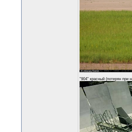
"904" красный (потерян при