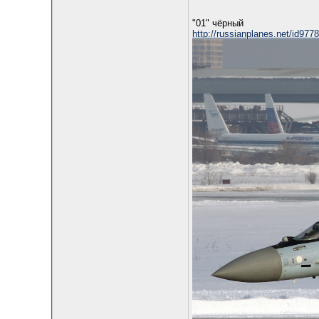
"01" чёрный
http://russianplanes.net/id977