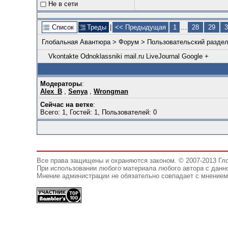
Не в сети
Список
Треды
|
<< Предыдущая
1
...
28
29
3
Глобальная Авантюра
>
Форум
>
Пользовательский разде
Vkontakte
Odnoklassniki
mail.ru
LiveJournal
Google +
Модераторы
:
Alex_B
,
Senya
,
Wrongman
Сейчас на ветке
:
Всего: 1, Гостей: 1, Пользователей: 0
Все права защищены и охраняются законом. © 2007-2013 Гл
При использовании любого материала любого автора с данно
Мнение администрации не обязательно совпадает с мнением 