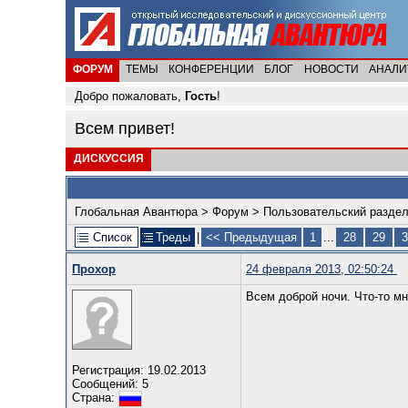
ФОРУМ
ТЕМЫ
КОНФЕРЕНЦИИ
БЛОГ
НОВОСТИ
АНАЛИ
Добро пожаловать,
Гость
!
Всем привет!
ДИСКУССИЯ
Глобальная Авантюра
>
Форум
>
Пользовательский разде
Список
Треды
|
<< Предыдущая
1
...
28
29
3
Прохор
24 февраля 2013, 02:50:24
Всем доброй ночи. Что-то мн
Регистрация: 19.02.2013
Сообщений: 5
Страна: