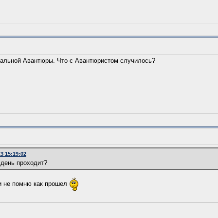
альной Авантюры. Что с Авантюристом случилось?
3 15:19:02
 день проходит?
 и не помню как прошел