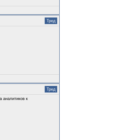
Тред
Тред
а аналитиков к