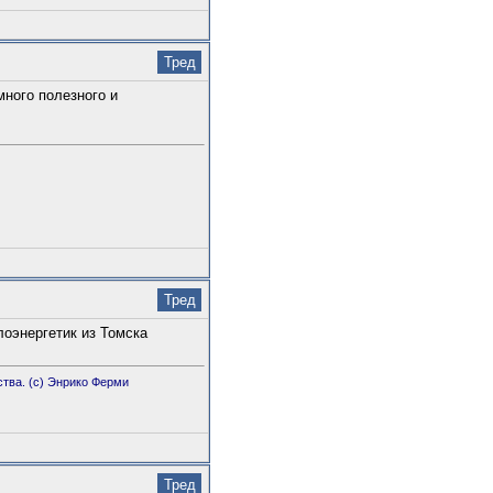
Тред
много полезного и
Тред
лоэнергетик из Томска
тва. (с) Энрико Ферми
Тред