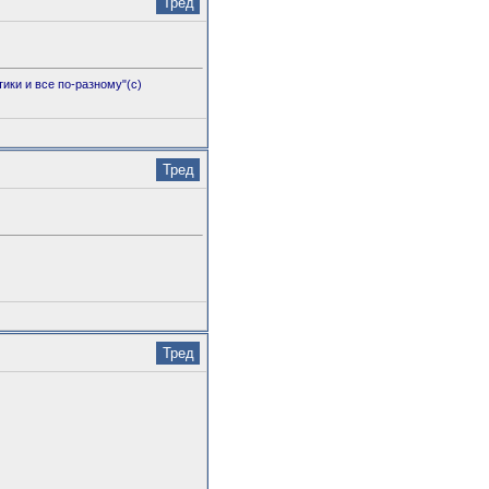
Тред
тики и все по-разному"(с)
Тред
Тред