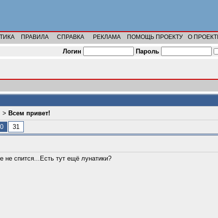
ТИКА
ПРАВИЛА
СПРАВКА
РЕКЛАМА
ПОМОЩЬ ПРОЕКТУ
О ПРОЕКТ
Логин
Пароль
л
>
Всем привет!
0
31
е не спится...Есть тут ещё лунатики?