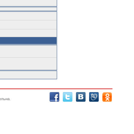
ельна.