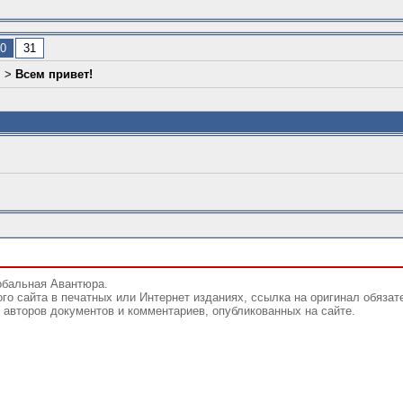
0
31
л
>
Всем привет!
обальная Авантюра.
го сайта в печатных или Интернет изданиях, ссылка на оригинал обязат
авторов документов и комментариев, опубликованных на сайте.