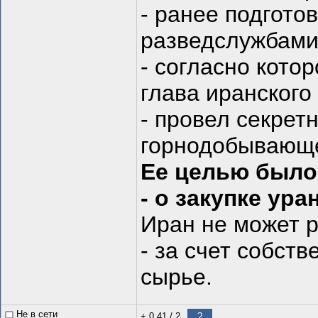
- ранее подгото
разведслужбами
- согласно кото
глава иранског
- провел секрет
горнодобывающе
Ее целью было
- о закупке ур
Иран не может 
- за счет собст
сырье.
Не в сети
+ 0.41
/
2
?