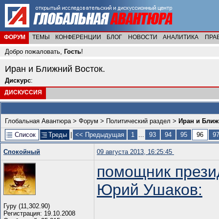
ФОРУМ
ТЕМЫ
КОНФЕРЕНЦИИ
БЛОГ
НОВОСТИ
АНАЛИТИКА
ПРА
Добро пожаловать,
Гость
!
Иран и Ближний Восток.
Дискурс
:
ДИСКУССИЯ
Глобальная Авантюра
>
Форум
>
Политический раздел
>
Иран и Ближ
Список
Треды
|
<< Предыдущая
1
...
93
94
95
96
9
Спокойный
09 августа 2013, 16:25:45
помощник прези
Юрий Ушаков:
Гуру (11,302.90)
Регистрация: 19.10.2008