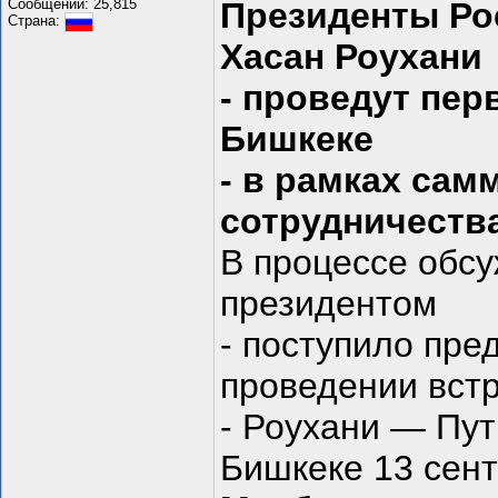
Сообщений: 25,815
Президенты Ро
Страна:
Хасан Роухани
- проведут пер
Бишкеке
- в рамках сам
сотрудничества
В процессе обс
президентом
- поступило пре
проведении вст
- Роухани — Пу
Бишкеке 13 сент