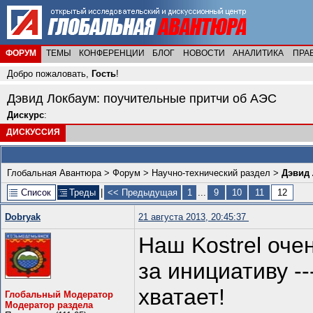
ФОРУМ
ТЕМЫ
КОНФЕРЕНЦИИ
БЛОГ
НОВОСТИ
АНАЛИТИКА
ПРА
Добро пожаловать,
Гость
!
Дэвид Локбаум: поучительные притчи об АЭС
Дискурс
:
ДИСКУССИЯ
Глобальная Авантюра
>
Форум
>
Научно-технический раздел
>
Дэвид 
Список
Треды
|
<< Предыдущая
1
...
9
10
11
12
Dobryаk
21 августа 2013, 20:45:37
Наш Kostrel оче
за инициативу --
хватает!
Глобальный Модератор
Модератор раздела