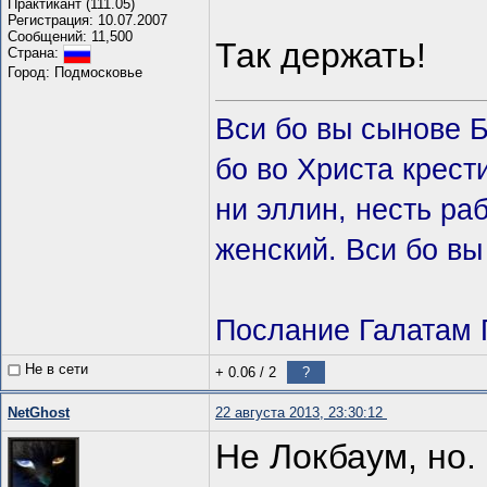
Практикант (111.05)
Регистрация: 10.07.2007
Сообщений: 11,500
Так держать!
Страна:
Город: Подмосковье
Вси бо вы сынове 
бо во Христа крeст
ни эллин, несть ра
женский. Вси бо вы
Послание Галатам П
Не в сети
+ 0.06
/
2
?
NetGhost
22 августа 2013, 23:30:12
Не Локбаум, но.