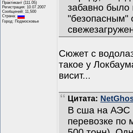
Практикант (111.05)
забавно было 
Регистрация: 10.07.2007
Сообщений: 11,500
"безопасным" 
Страна:
Город: Подмосковье
свежезагружен
Cюжет с водолаз
такое у Локбаум
висит...
Цитата:
NetGhost
В сша на АЭС 
перевозке по 
500 тонн). Од