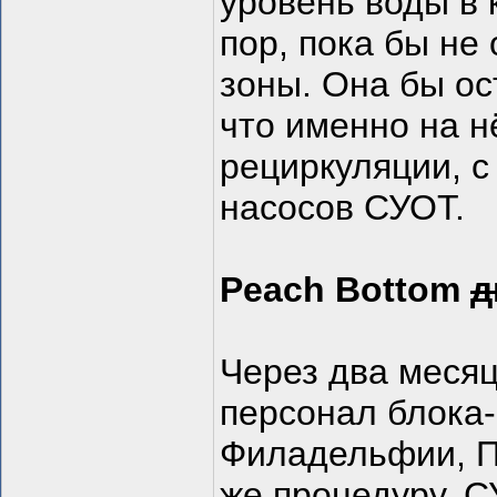
уровень воды в 
пор, пока бы не
зоны. Она бы ос
что именно на н
рециркуляции, с
насосов СУОТ.
Peach Bottom
д
Через два месяц
персонал блока-
Филадельфии, П
же процедуру. 