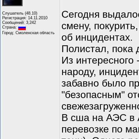
Сегодня выдалос
Слушатель (48.10)
Регистрация: 14.11.2010
Сообщений: 3,242
смену, покурить
Страна:
Город: Смоленская область
об инцидентах.
Полистал, пока
Из интересного 
народу, инциден
забавно было пр
"безопасным" от
свежезагруженно
В сша на АЭС в 
перевозке по ма